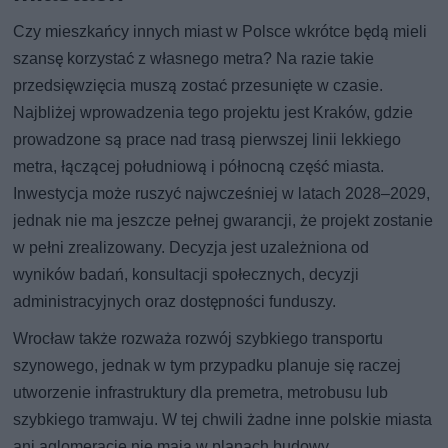
Czy mieszkańcy innych miast w Polsce wkrótce będą mieli
szansę korzystać z własnego metra? Na razie takie
przedsięwzięcia muszą zostać przesunięte w czasie.
Najbliżej wprowadzenia tego projektu jest Kraków, gdzie
prowadzone są prace nad trasą pierwszej linii lekkiego
metra, łączącej południową i północną część miasta.
Inwestycja może ruszyć najwcześniej w latach 2028–2029,
jednak nie ma jeszcze pełnej gwarancji, że projekt zostanie
w pełni zrealizowany. Decyzja jest uzależniona od
wyników badań, konsultacji społecznych, decyzji
administracyjnych oraz dostępności funduszy.
Wrocław także rozważa rozwój szybkiego transportu
szynowego, jednak w tym przypadku planuje się raczej
utworzenie infrastruktury dla premetra, metrobusu lub
szybkiego tramwaju. W tej chwili żadne inne polskie miasta
ani aglomeracje nie mają w planach budowy