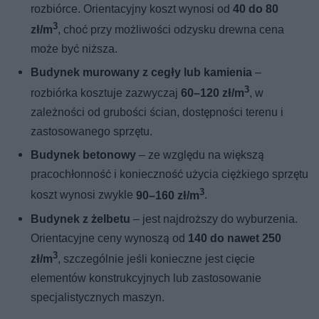
rozbiórce. Orientacyjny koszt wynosi od
40 do 80
3
zł/m
, choć przy możliwości odzysku drewna cena
może być niższa.
Budynek murowany z cegły lub kamienia
–
3
rozbiórka kosztuje zazwyczaj
60–120 zł/m
, w
zależności od grubości ścian, dostępności terenu i
zastosowanego sprzętu.
Budynek betonowy
– ze względu na większą
pracochłonność i konieczność użycia ciężkiego sprzętu
3
koszt wynosi zwykle
90–160 zł/m
.
Budynek z żelbetu
– jest najdroższy do wyburzenia.
Orientacyjne ceny wynoszą od
140 do nawet 250
3
zł/m
, szczególnie jeśli konieczne jest cięcie
elementów konstrukcyjnych lub zastosowanie
specjalistycznych maszyn.