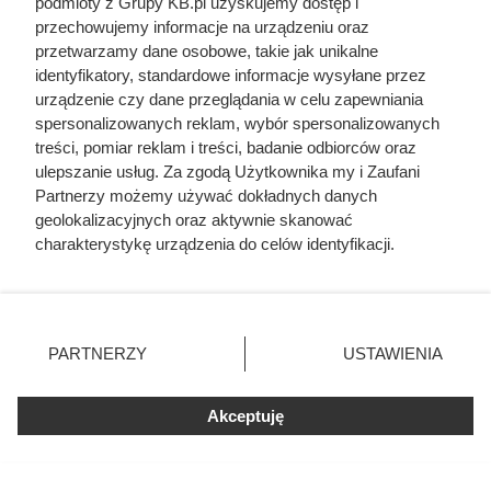
podmioty z Grupy KB.pl uzyskujemy dostęp i
Uwięził żonę i dzieci, porywał młode dziewczyny.
przechowujemy informacje na urządzeniu oraz
Co się działo w zamku polskiego magnata
przetwarzamy dane osobowe, takie jak unikalne
identyfikatory, standardowe informacje wysyłane przez
urządzenie czy dane przeglądania w celu zapewniania
Herodot pisał o tym z przerażeniem. Każda
spersonalizowanych reklam, wybór spersonalizowanych
kobieta musiała zrobić to chociaż raz w życiu
treści, pomiar reklam i treści, badanie odbiorców oraz
ulepszanie usług. Za zgodą Użytkownika my i Zaufani
Wywierciła studnię przed budową domu. Kilka
Partnerzy możemy używać dokładnych danych
metrów kosztowało ją 30 tys. zł
geolokalizacyjnych oraz aktywnie skanować
charakterystykę urządzenia do celów identyfikacji.
Ponieważ cenimy Twoją prywatność, prosimy o zgodę na
Polacy po cichu montują to obok domów. Po tylu
korzystanie z tych technologii poprzez kliknięcie
latach mikroturbina wiatrowa zacznie pracować
„Akceptuję”. Zgoda jest dobrowolna i zawsze możesz ją
na czysty zysk
zmienić/wycofać klikając przycisk ustawień prywatności
PARTNERZY
USTAWIENIA
znajdujący się w lewym dolnym rogu strony. Niektóre
rodzaje przetwarzania danych nie wymagają zgody
użytkownika, ale masz prawo sprzeciwić się takiemu
Akceptuję
przetwarzaniu. Preferencje będą miały zastosowania tylko
na tej witrynie.