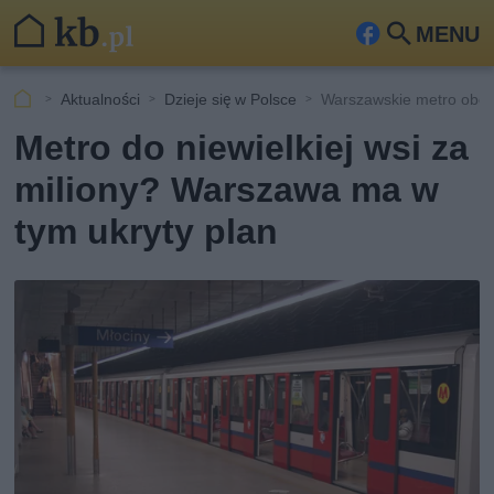
MENU
Fa
Szu
ceb
kaj
Aktualności
Dzieje się w Polsce
Warszawskie metro obok
ook
Metro do niewielkiej wsi za
miliony? Warszawa ma w
tym ukryty plan