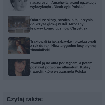
nadzorczyni Auschwitz przed egzekucją
wykrzyknęła „Niech żyje Polska!”
Odarci ze skóry, rozcięci piłą i przybici
do krzyża głową w dół. Mroczny i
krwawy koniec uczniów Chrystusa
Traktowali ją jak zabawkę i przekazywali
z rąk do rąk. Niewiarygodne losy słynnej
skandalistki
Zwabił ją do auta podstępem, a potem
postawił potworne ultimatum. Kulisy
tragedii, która wstrząsnęła Polską
Czytaj także: