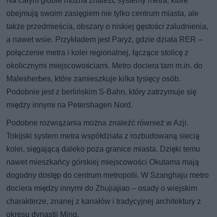
Na całym globie można znaleźć systemy metra, które
obejmują swoim zasięgiem nie tylko centrum miasta, ale
także przedmieścia, obszary o niskiej gęstości zaludnienia,
a nawet wsie. Przykładem jest Paryż, gdzie działa RER –
połączenie metra i kolei regionalnej, łączące stolicę z
okolicznymi miejscowościami. Metro dociera tam m.in. do
Malesherbes, które zamieszkuje kilka tysięcy osób.
Podobnie jest z berlińskim S-Bahn, który zatrzymuje się
między innymi na Petershagen Nord.
Podobne rozwiązania można znaleźć również w Azji.
Tokijski system metra współdziała z rozbudowaną siecią
kolei, sięgającą daleko poza granice miasta. Dzięki temu
nawet mieszkańcy górskiej miejscowości Okutama mają
dogodny dostęp do centrum metropolii. W Szanghaju metro
dociera między innymi do Zhujiajiao – osady o wiejskim
charakterze, znanej z kanałów i tradycyjnej architektury z
okresu dynastii Ming.