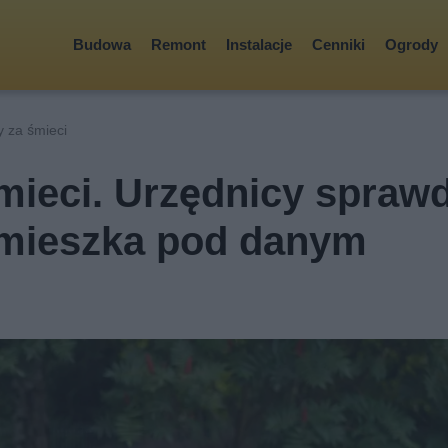
Budowa
Remont
Instalacje
Cenniki
Ogrody
 za śmieci
mieci. Urzędnicy sprawd
 mieszka pod danym