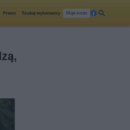
Prawo
Szukaj wykonawcy
Moje konto
Fa
Szu
ceb
kaj
ook
zą,