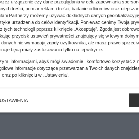
przez urządzenie czy dane przeglądania w celu zapewniania sperson
ych treści, pomiar reklam i treści, badanie odbiorców oraz ulepszan
fani Partnerzy możemy używać dokładnych danych geolokalizacyjn
tykę urządzenia do celów identyfikacji. Ponieważ cenimy Twoją pry
ik zależy głównie od jednego elementu domu
z tych technologii poprzez kliknięcie „Akceptuję”. Zgoda jest dobro
ikając przycisk ustawień prywatności znajdujący się w lewym dolnym
a danych nie wymagają zgody użytkownika, ale masz prawo sprzeciw
ncje będą miały zastosowania tylko na tej witrynie.
mięsa z Dino. Klienci zaskoczeni
szymi informacjami, abyś mógł świadomie i komfortowo korzystać z
gółowe informacje dotyczące przetwarzania Twoich danych znajdzi
s
oraz po kliknięciu w „Ustawienia”.
zciwymi mieszkańcami. Przez zaniżanie liczby osób zamieszku
wych pozostali mieszkańcy muszą płacić jeszcze więcej. Urzę
USTAWIENIA
em wody pod danym adresem, co ma uszczelnić system.