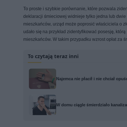
To proste i szybkie porównanie, które pozwala zid
deklaracji śmieciowej widnieje tylko jedna lub dwi
mieszkańców, urząd może poprosić właściciela o zł
udało się na przykład zidentyfikować posesję, któr
mieszkańców. W takim przypadku wzrost opłat za ś
To czytają teraz inni
Najemca nie płacił i nie chciał opuś
W domu ciągle śmierdziało kanalizac