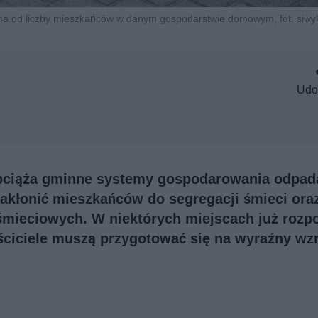
na od liczby mieszkańców w danym gospodarstwie domowym, fot. siwy
Udo
obciąża gminne systemy gospodarowania odpad
akłonić mieszkańców do segregacji śmieci ora
śmieciowych. W niektórych miejscach już rozp
ściciele muszą przygotować się na wyraźny wz