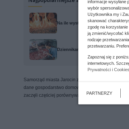
informacje wysyłane 
wybór spersonalizowan
Użytkownika my i Zau
skanować charakterys
Na ile wystarcza tona pelletu? Wyn
zgodę na korzystanie 
ją zmienić/wycofać kl
rodzaje przetwarzani
przetwarzaniu. Prefere
Dziennikarze ujawnili pochodzenie 
Zapoznaj się z poniż
internetowych. Szcze
Prywatności i Cookie
Samorząd miasta Jarocin zapowiada walkę z nieuc
dane gospodarstwo domowe w deklaracjach śmiecio
PARTNERZY
zaczęli częściej porównywać deklaracje ze zużyci