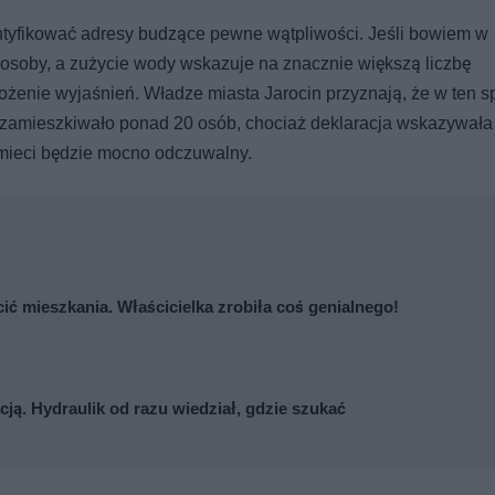
entyfikować adresy budzące pewne wątpliwości. Jeśli bowiem w
e osoby, a zużycie wody wskazuje na znacznie większą liczbę
ożenie wyjaśnień. Władze miasta Jarocin przyznają, że w ten 
ą zamieszkiwało ponad 20 osób, chociaż deklaracja wskazywała 
mieci będzie mocno odczuwalny.
cić mieszkania. Właścicielka zrobiła coś genialnego!
ją. Hydraulik od razu wiedział, gdzie szukać