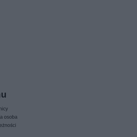
mu
nicy
na osoba
leżności