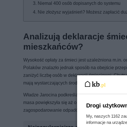
Niemal 400 osób dopisanych do systemu
Nie złożysz wyjaśnień? Możesz zapłacić duż
Analizują deklaracje śmie
mieszkańców?
Wysokość opłaty za śmieci jest uzależniona m.in.
Polaków znalazło jednak sposób na obejście prze
zaniżyć liczbę osób w deklaracji śmieciowej. Chytr
mają wystarczających środków na pokrycie koszt
Władze Jarocina podkreślają, że mieszkańcy miasta
masa powiększyła się aż o 20%. To oznacza, że wła
Drogi użytkown
zagospodarowanie odpadów. Rosną też koszty eduka
My, naszych 1162 zau
informacje na urządze
Najpopularniejsze artykuły