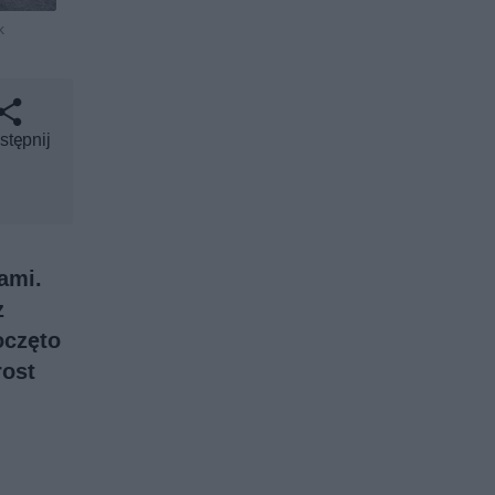
k
stępnij
ami.
z
oczęto
rost