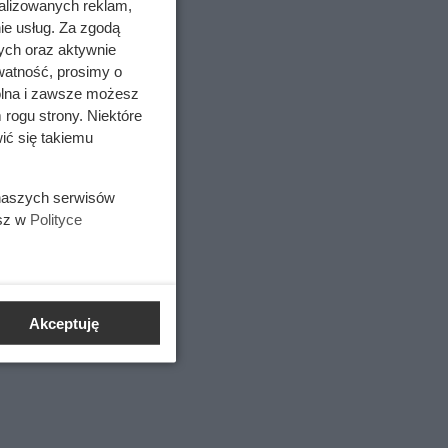
alizowanych reklam,
ie usług. Za zgodą
ych oraz aktywnie
watność, prosimy o
wolna i zawsze możesz
 rogu strony. Niektóre
ić się takiemu
 naszych serwisów
esz w
Polityce
jących
dnicy
Akceptuję