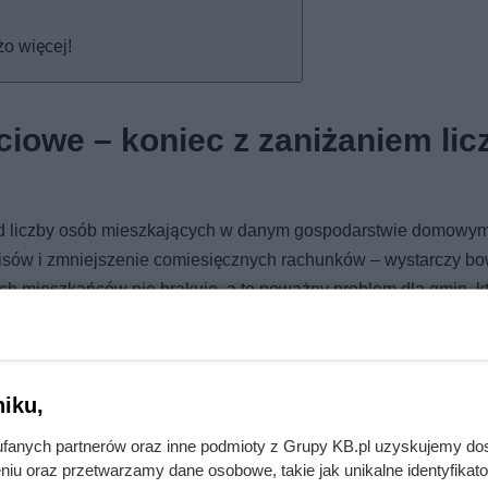
o więcej!
ciowe – koniec z zaniżaniem lic
 od liczby osób mieszkających w danym gospodarstwie domowym
pisów i zmniejszenie comiesięcznych rachunków – wystarczy b
ych mieszkańców nie brakuje, a to poważny problem dla gmin, kt
ów wywozu odpadów.
 produkują coraz więcej śmieci. W latach 2022–2025 ich całko
dze muszą przeznaczyć więcej pieniędzy na odbiór, transport i
iku,
cji oraz prac administracyjnych.
fanych partnerów oraz inne podmioty z Grupy KB.pl uzyskujemy do
niu oraz przetwarzamy dane osobowe, takie jak unikalne identyfikat