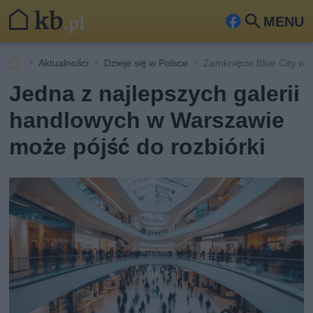
MENU
Fa
Szu
ceb
kaj
Aktualności
Dzieje się w Polsce
Zamknięcie Blue City w
ook
Jedna z najlepszych galerii
handlowych w Warszawie
może pójść do rozbiórki