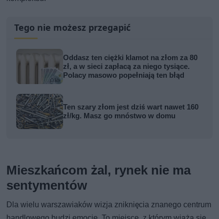
Tego nie możesz przegapić
Oddasz ten ciężki klamot na złom za 80
zł, a w sieci zapłacą za niego tysiące.
Polacy masowo popełniają ten błąd
Ten szary złom jest dziś wart nawet 160
zł/kg. Masz go mnóstwo w domu
Mieszkańcom żal, rynek nie ma
sentymentów
Dla wielu warszawiaków wizja zniknięcia znanego centrum
handlowego budzi emocje. To miejsce, z którym wiążą się