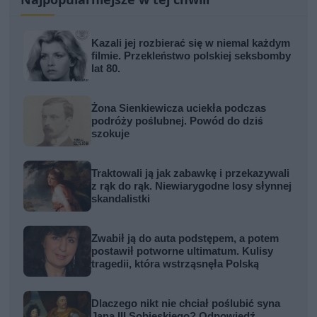
Kazali jej rozbierać się w niemal każdym
filmie. Przekleństwo polskiej seksbomby
lat 80.
Żona Sienkiewicza uciekła podczas
podróży poślubnej. Powód do dziś
szokuje
Traktowali ją jak zabawkę i przekazywali
z rąk do rąk. Niewiarygodne losy słynnej
skandalistki
Zwabił ją do auta podstępem, a potem
postawił potworne ultimatum. Kulisy
tragedii, która wstrząsnęła Polską
Dlaczego nikt nie chciał poślubić syna
Jana III Sobieskiego? Odpowiedź