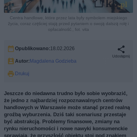
Centra handlowe, które przez lata były symbolem miejskiego
życia, coraz częściej stają przed pytaniem o swoją dalszą rolę i
opłacalność., fot. vita
Opublikowano:
18.02.2026
Udostępnij
Autor:
Magdalena Godzieba
Drukuj
Jeszcze do niedawna trudno było sobie wyobrazić,
że jedno z najbardziej rozpoznawalnych centrów
handlowych w Warszawie może stanąć przed realną
groźbą wyburzenia. Dziś taki scenariusz przestaje
być abstrakcją. Problemy finansowe, zmiany na
rynku nieruchomości i nowe nawyki konsumenckie
sprawiają, że przyszłość obiektu stoi pod znakiem