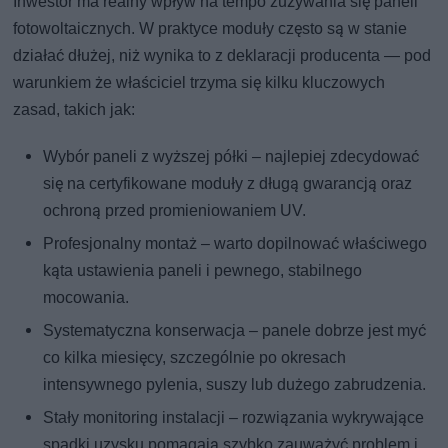
Inwestor ma realny wpływ na tempo zużywania się paneli
fotowoltaicznych. W praktyce moduły często są w stanie
działać dłużej, niż wynika to z deklaracji producenta — pod
warunkiem że właściciel trzyma się kilku kluczowych
zasad, takich jak:
Wybór paneli z wyższej półki – najlepiej zdecydować
się na certyfikowane moduły z długą gwarancją oraz
ochroną przed promieniowaniem UV.
Profesjonalny montaż – warto dopilnować właściwego
kąta ustawienia paneli i pewnego, stabilnego
mocowania.
Systematyczna konserwacja – panele dobrze jest myć
co kilka miesięcy, szczególnie po okresach
intensywnego pylenia, suszy lub dużego zabrudzenia.
Stały monitoring instalacji – rozwiązania wykrywające
spadki uzysku pomagają szybko zauważyć problem i