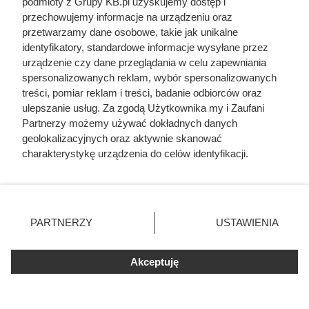
stanie technicznym był jednoznaczny
podmioty z Grupy KB.pl uzyskujemy dostęp i
przechowujemy informacje na urządzeniu oraz
przetwarzamy dane osobowe, takie jak unikalne
Coraz mniej sklepów Carrefour w Polsce.
identyfikatory, standardowe informacje wysyłane przez
Dowiedzieliśmy się, co dalej z tą siecią w Polsce
urządzenie czy dane przeglądania w celu zapewniania
spersonalizowanych reklam, wybór spersonalizowanych
treści, pomiar reklam i treści, badanie odbiorców oraz
Odarci ze skóry, rozcięci piłą i przybici do krzyża
ulepszanie usług. Za zgodą Użytkownika my i Zaufani
głową w dół. Mroczny i krwawy koniec uczniów
Partnerzy możemy używać dokładnych danych
Chrystusa
geolokalizacyjnych oraz aktywnie skanować
charakterystykę urządzenia do celów identyfikacji.
Tego złomu skup może nie przyjąć. Przy
Ponieważ cenimy Twoją prywatność, prosimy o zgodę na
niektórych przedmiotach zawiadomi policję
korzystanie z tych technologii poprzez kliknięcie
„Akceptuję”. Zgoda jest dobrowolna i zawsze możesz ją
zmienić/wycofać klikając przycisk ustawień prywatności
Twój ogród może kwitnąć do pierwszych
PARTNERZY
USTAWIENIA
znajdujący się w lewym dolnym rogu strony. Niektóre
przymrozków. Wystarczy teraz posadzić te kwiaty
rodzaje przetwarzania danych nie wymagają zgody
użytkownika, ale masz prawo sprzeciwić się takiemu
Akceptuję
przetwarzaniu. Preferencje będą miały zastosowania tylko
na tej witrynie.