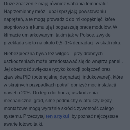
Duże znaczenie mają również wahania temperatur.
Naprzemienny mróz i upał sprzyjają powstawaniu
naprężeń, a te mogą prowadzić do mikropęknięć, które
stopniowo się kumulują i pogarszają pracę modułów. W
klimacie umiarkowanym, takim jak w Polsce, zwykle
przekłada się to na około 0,5–1% degradacji w skali roku.
Niebezpieczna bywa też wilgoć – przy drobnych
uszkodzeniach może przedostawać się do wnętrza paneli.
Jej obecność zwiększa ryzyko korozji połączeń oraz
zjawiska PID (potencjalnej degradacji indukowanej), które
w skrajnych przypadkach potrafi obniżyć moc instalacji
nawet o 20%. Do tego dochodzą uszkodzenia
mechaniczne: grad, silne podmuchy wiatru czy błędy
montażowe mogą wyraźnie skrócić żywotność całego
systemu. Przeczytaj
ten artykuł
, by poznać najczęstsze
awarie fotowoltaiki.