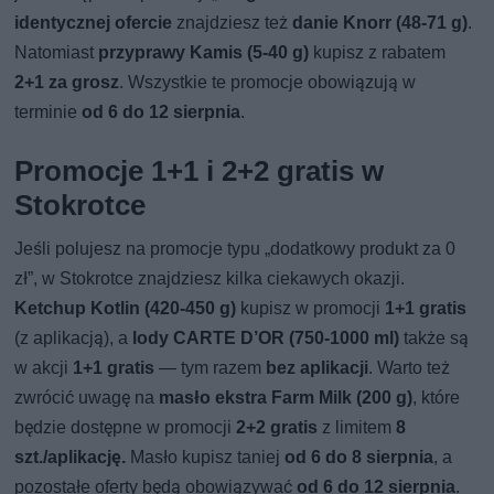
identycznej ofercie
znajdziesz też
danie Knorr (48-71 g)
.
Natomiast
przyprawy Kamis (5-40 g)
kupisz z rabatem
2+1 za grosz
. Wszystkie te promocje obowiązują w
terminie
od 6 do 12 sierpnia
.
Promocje 1+1 i 2+2 gratis w
Stokrotce
Jeśli polujesz na promocje typu „dodatkowy produkt za 0
zł”, w Stokrotce znajdziesz kilka ciekawych okazji.
Ketchup Kotlin (420-450 g)
kupisz w promocji
1+1 gratis
(z aplikacją), a
lody CARTE D’OR (750-1000 ml)
także są
w akcji
1+1 gratis
— tym razem
bez aplikacji
. Warto też
zwrócić uwagę na
masło ekstra Farm Milk (200 g)
, które
będzie dostępne w promocji
2+2 gratis
z limitem
8
szt./aplikację.
Masło kupisz taniej
od 6 do 8 sierpnia
, a
pozostałe oferty będą obowiązywać
od 6 do 12 sierpnia
.