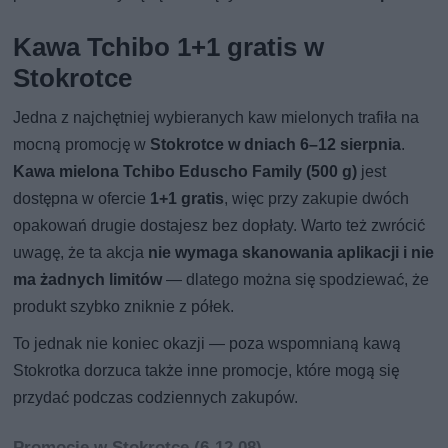
Kawa Tchibo 1+1 gratis w
Stokrotce
Jedna z najchętniej wybieranych kaw mielonych trafiła na
mocną promocję w
Stokrotce w dniach 6–12 sierpnia
.
Kawa mielona Tchibo Eduscho Family (500 g)
jest
dostępna w ofercie
1+1 gratis
, więc przy zakupie dwóch
opakowań drugie dostajesz bez dopłaty. Warto też zwrócić
uwagę, że ta akcja
nie wymaga skanowania aplikacji i nie
ma żadnych limitów
— dlatego można się spodziewać, że
produkt szybko zniknie z półek.
To jednak nie koniec okazji — poza wspomnianą kawą
Stokrotka dorzuca także inne promocje, które mogą się
przydać podczas codziennych zakupów.
Promocje w Stokrotce (6-12.08)