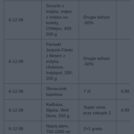
Sznycle z
indyka, mięso
z indyka na
Drugie tańsze
6-12.08
kotlety,
-50%
O!Mięso, 400-
500 g
Parówki
Jedynki Filetki
z filetem z
Drugie tańsze
6-12.08
indyka,
-50%
Ulubione,
Indykpol, 200-
205 g
Słonecznik
6-12.08
7 zł
4,99 zł
kapelusz
Kiełbasa
Super cena
6-12.08
śląska, Well
4,99 z
przy zakupie 2
Done, 550 g
Napój alpro,
6-12.08
2+1 gratis
750-1000 ml