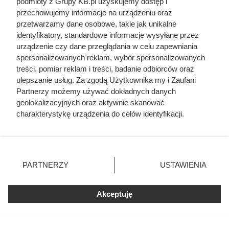
podmioty z Grupy KB.pl uzyskujemy dostęp i
przechowujemy informacje na urządzeniu oraz
przetwarzamy dane osobowe, takie jak unikalne
identyfikatory, standardowe informacje wysyłane przez
Doprowadził do śmierci większej
urządzenie czy dane przeglądania w celu zapewniania
liczby ludzi niż Hitler i Stalin
spersonalizowanych reklam, wybór spersonalizowanych
treści, pomiar reklam i treści, badanie odbiorców oraz
razem wzięci. Mimo to czczą go
ulepszanie usług. Za zgodą Użytkownika my i Zaufani
jako bohatera
Partnerzy możemy używać dokładnych danych
geolokalizacyjnych oraz aktywnie skanować
charakterystykę urządzenia do celów identyfikacji.
Ponieważ cenimy Twoją prywatność, prosimy o zgodę na
korzystanie z tych technologii poprzez kliknięcie
„Akceptuję”. Zgoda jest dobrowolna i zawsze możesz ją
zmienić/wycofać klikając przycisk ustawień prywatności
PARTNERZY
USTAWIENIA
znajdujący się w lewym dolnym rogu strony. Niektóre
rodzaje przetwarzania danych nie wymagają zgody
użytkownika, ale masz prawo sprzeciwić się takiemu
Akceptuję
przetwarzaniu. Preferencje będą miały zastosowania tylko
na tej witrynie.