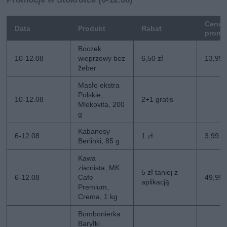
Cena
Data
Produkt
Rabat
promo
Boczek
10-12.08
wieprzowy bez
6,50 zł
13,99 
żeber
Masło ekstra
Polskie,
10-12.08
2+1 gratis
Mlekovita, 200
g
Kabanosy
6-12.08
1 zł
3,99 zł
Berlinki, 85 g
Kawa
ziarnista, MK
5 zł taniej z
6-12.08
Cafe
49,99 z
aplikacją
Premium,
Crema, 1 kg
Bombonierka
Baryłki