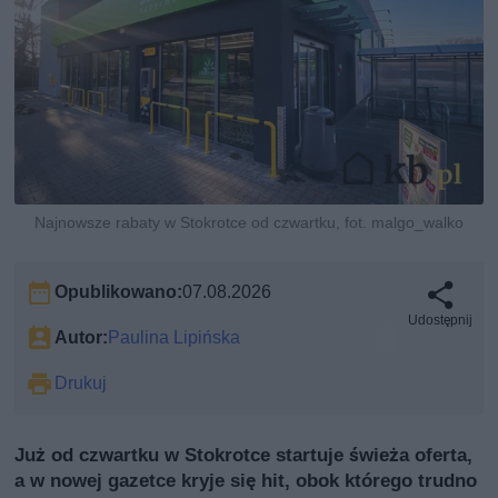
Najnowsze rabaty w Stokrotce od czwartku, fot. malgo_walko
Opublikowano:
07.08.2026
Udostępnij
Autor:
Paulina Lipińska
Drukuj
Już od czwartku w Stokrotce startuje świeża oferta,
a w nowej gazetce kryje się hit, obok którego trudno