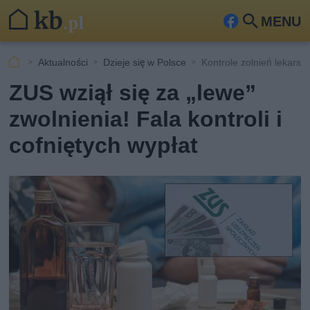
MENU
Fa
Szu
ceb
kaj
Aktualności
Dzieje się w Polsce
Kontrole zolnień lekarsk
ook
ZUS wziął się za „lewe”
zwolnienia! Fala kontroli i
cofniętych wypłat