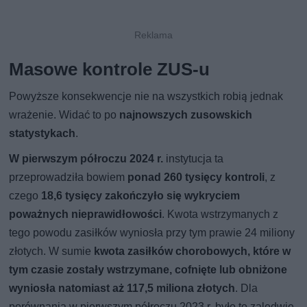
Masowe kontrole ZUS-u
Powyższe konsekwencje nie na wszystkich robią jednak
wrażenie. Widać to po
najnowszych zusowskich
statystykach
.
W pierwszym półroczu 2024 r.
instytucja ta
przeprowadziła bowiem
ponad 260 tysięcy kontroli
, z
czego
18,6 tysięcy zakończyło się wykryciem
poważnych nieprawidłowości
. Kwota wstrzymanych z
tego powodu zasiłków wyniosła przy tym prawie 24 miliony
złotych. W sumie
kwota zasiłków chorobowych, które w
tym czasie zostały wstrzymane, cofnięte lub obniżone
wyniosła natomiast aż 117,5 miliona złotych
. Dla
porównania w pierwszym półroczu 2023 r. było to zaledwie