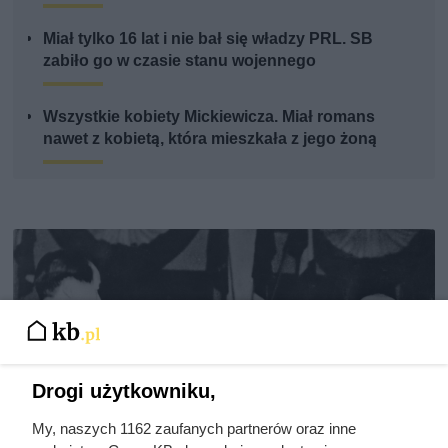
Miał tylko 16 lat i nie bał się władzy PRL. SB
zabiło go w czasie stanu wojennego
Wszystkie kobiety Mickiewicza. Miał romans
nawet z kobietą, która mieszkała z jego żoną
Drogi użytkowniku,
My, naszych 1162 zaufanych partnerów oraz inne