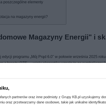
na poszczególne elementy
otacja na magazyny energii?
domowe Magazyny Energii" i s
ej edycji programu „Mój Prąd 6.0" w połowie września 2025 roku
m z branży OZE — wielu ekspertów uznało to za symboliczny k
zało się jednak, że była to przedwczesna diagnoza.
ypełnia lukę między zakończeniem programu Mój Prąd 6.0 a
rgii z Funduszu Modernizacyjnego. Innymi słowy: to jednor
iku,
niosku w poprzedniej edycji. Budżet programu wynosi 335 mln zł
fanych partnerów oraz inne podmioty z Grupy KB.pl uzyskujemy do
nu Odbudowy i Zwiększania Odporności (KPO).
niu oraz przetwarzamy dane osobowe, takie jak unikalne identyfikat