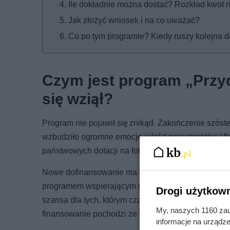
Ile dokładnie można dostać? Rozkład kwot 
Jak złożyć wniosek i na co uważać?
Co po tym programie? Kiedy ruszy kolejna d
Czym jest program „Przy
się wziął?
Program nie pojawił się znikąd. Zakończenie szóst
wzbudziło ogromne emocje wśród prosumentów i fir
państwowych dotacji na fotowoltaikę w Polsce. Oka
Nowe dofinansowanie ma charakter pomostowy — w
programem wspierającym rozwój magazynowania ene
Drogi użytkown
szansa dla tych, którym czas nie pozwolił złożyć w
My, naszych 1160 zau
finansowanie pochodzi ze środków Krajowego Pla
informacje na urządze