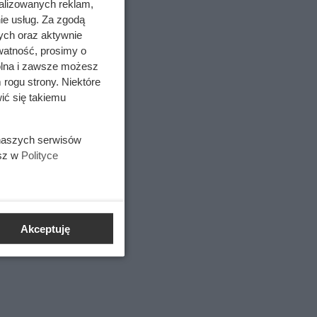
alizowanych reklam,
ie usług. Za zgodą
ych oraz aktywnie
watność, prosimy o
wolna i zawsze możesz
 rogu strony. Niektóre
ić się takiemu
 naszych serwisów
esz w
Polityce
wartału
Akceptuję
ne