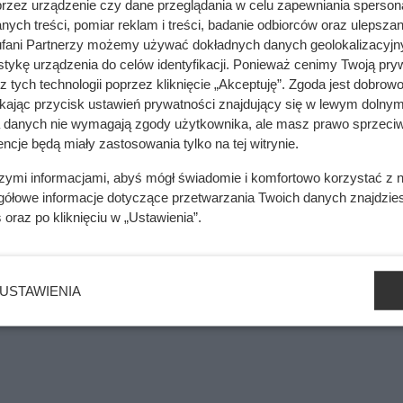
przez urządzenie czy dane przeglądania w celu zapewniania sperson
ych treści, pomiar reklam i treści, badanie odbiorców oraz ulepszan
fani Partnerzy możemy używać dokładnych danych geolokalizacyjn
tykę urządzenia do celów identyfikacji. Ponieważ cenimy Twoją pry
z tych technologii poprzez kliknięcie „Akceptuję”. Zgoda jest dobro
o domu i biura – sprawdź, gdzie szukać najlepszych rozwiązań
ikając przycisk ustawień prywatności znajdujący się w lewym dolnym
a danych nie wymagają zgody użytkownika, ale masz prawo sprzeciw
ncje będą miały zastosowania tylko na tej witrynie.
szymi informacjami, abyś mógł świadomie i komfortowo korzystać z
mięsa z Dino. Klienci zaskoczeni
gółowe informacje dotyczące przetwarzania Twoich danych znajdzi
s
oraz po kliknięciu w „Ustawienia”.
łącznie na magazyny energii ma ruszyć pod koniec drugiego k
USTAWIENIA
ie odrębnego regulaminu. Obecna edycja i ta przyszła to dwa róż