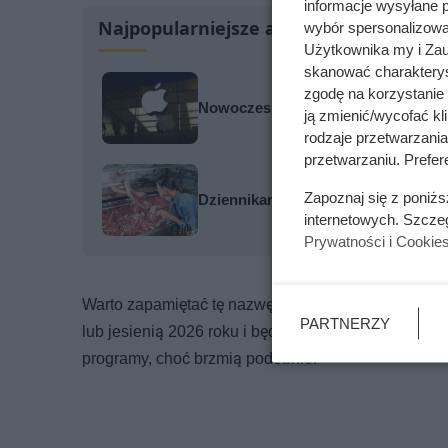
informacje wysyłane 
Najpopularniejsze artykuły
wybór spersonalizowan
Użytkownika my i Zau
skanować charakterys
zgodę na korzystanie 
Nowoczesne technologie dla Twojeg
ją zmienić/wycofać kl
rodzaje przetwarzani
przetwarzaniu. Prefere
Zapoznaj się z poniż
Dziennikarze ujawnili pochodzenie 
internetowych. Szcze
Prywatności i Cookie
Warto zapamiętać tę nazwę — docelowy program wy
PARTNERZY
lub jesienią 2026 roku i będzie działał na podstaw
programy, choć brzmią podobnie.