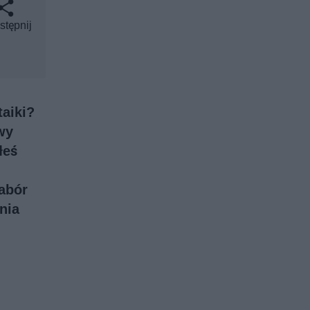
stępnij
taiki?
wy
łeś
abór
nia