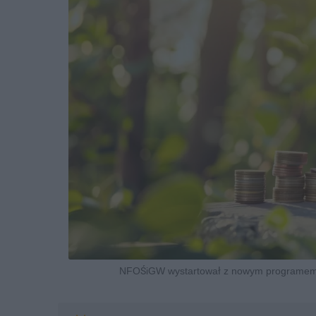
NFOŚiGW wystartował z nowym programem do