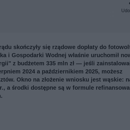
Udo
rądu skończyły się rządowe dopłaty do fotowol
a i Gospodarki Wodnej właśnie uruchomił no
i" z budżetem 335 mln zł — jeśli zainstalowa
erpniem 2024 a październikiem 2025, możesz
tów. Okno na złożenie wniosku jest wąskie: n
r., a środki dostępne są w formule refinansowa
.