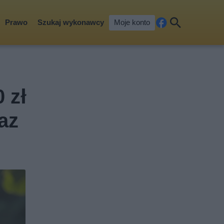
Prawo
Szukaj wykonawcy
Moje konto
Fa
Szu
ceb
kaj
ook
 zł
az