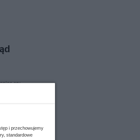
kąd
oniec ery
azowa
, a
stęp i przechowujemy
ory, standardowe