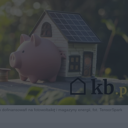
finansowań na fotowoltaikę i magazyny energii, fot. TensorSpark