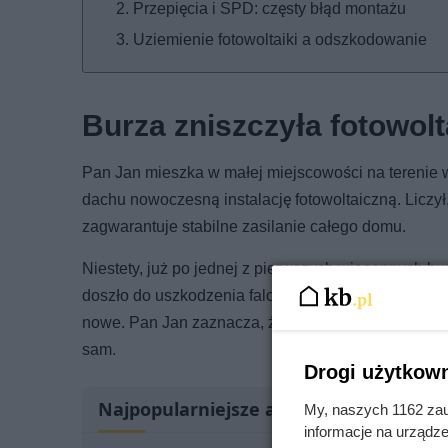
Przepięcia i SPD: częsty błąd montażu
Uziemienie fotowoltaiki a odszkodowanie
Burza zniszczyła fotowol
Pan Jan mieszka w małej miejscowości na terenie
dachu nowoczesną instalację fotowoltaiczną. Liczył,
zagwarantuje stabilne zasilanie całego domu.
Niestety, już po jednej z pierwszych wiosennych bu
doszło do uszkodzenia falownika oraz jednego z 
nowe. Pan Jan zaznacza, że wykupił ubezpieczenie f
sam.
Drogi użytkown
Najpopularniejsze artykuły
My, naszych 1162 zau
informacje na urządze