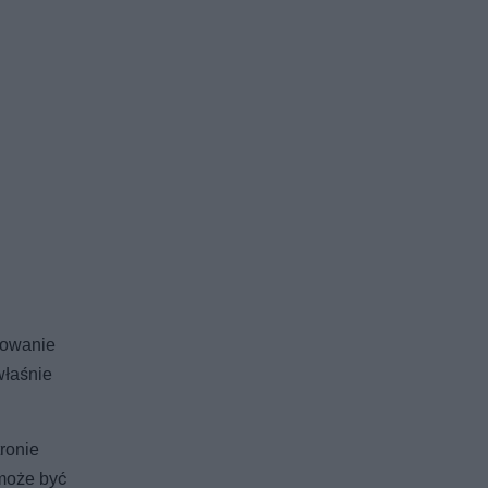
dowanie
właśnie
tronie
może być