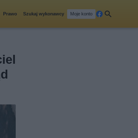
Prawo
Szukaj wykonawcy
Moje konto
Fa
Szu
ceb
kaj
ook
iel
ąd