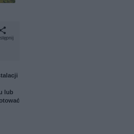
stępnij
talacji
u lub
gotować