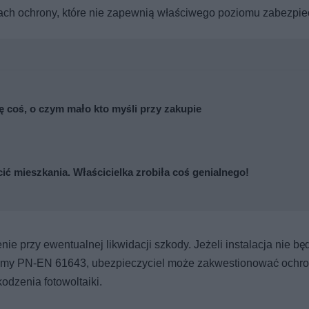
trach ochrony, które nie zapewnią właściwego poziomu zabezpie
się coś, o czym mało kto myśli przy zakupie
cić mieszkania. Właścicielka zrobiła coś genialnego!
e przy ewentualnej likwidacji szkody. Jeżeli instalacja nie bę
rmy PN-EN 61643, ubezpieczyciel może zakwestionować ochro
dzenia fotowoltaiki.