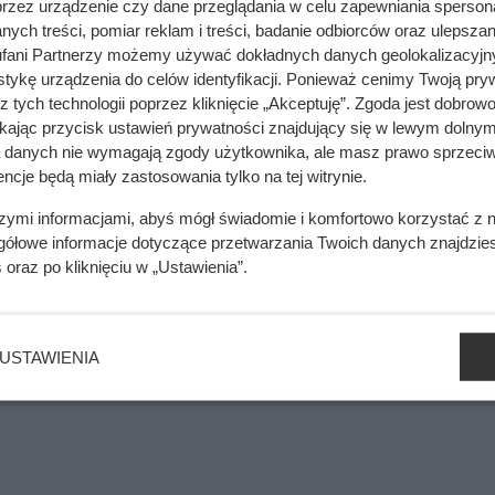
przez urządzenie czy dane przeglądania w celu zapewniania sperson
ych treści, pomiar reklam i treści, badanie odbiorców oraz ulepszan
. Wiele osób rozczarowuje się już po pierwszym sezonie
fani Partnerzy możemy używać dokładnych danych geolokalizacyjn
tykę urządzenia do celów identyfikacji. Ponieważ cenimy Twoją pry
z tych technologii poprzez kliknięcie „Akceptuję”. Zgoda jest dobro
ikając przycisk ustawień prywatności znajdujący się w lewym dolnym
mięsa z Dino. Klienci zaskoczeni
a danych nie wymagają zgody użytkownika, ale masz prawo sprzeciw
ncje będą miały zastosowania tylko na tej witrynie.
szymi informacjami, abyś mógł świadomie i komfortowo korzystać z
gółowe informacje dotyczące przetwarzania Twoich danych znajdzi
mówił wypłaty odszkodowania. Powodem był brak ogranicznika p
s
oraz po kliknięciu w „Ustawienia”.
inimalnie różniący się od projektu. Pan Jan nie dopilnował ws
usiał pokryć koszty naprawy z własnej kieszeni.
USTAWIENIA