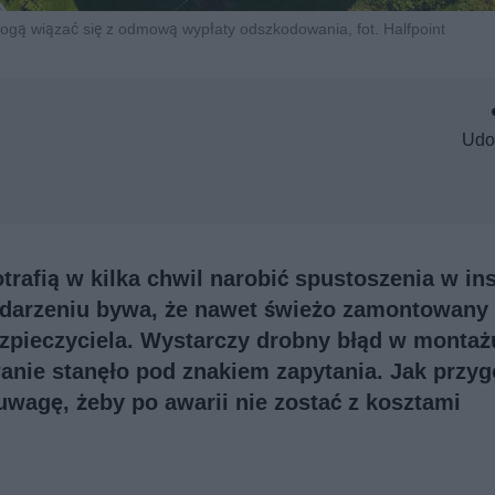
mogą wiązać się z odmową wypłaty odszkodowania, fot. Halfpoint
Udo
rafią w kilka chwil narobić spustoszenia w ins
 zdarzeniu bywa, że nawet świeżo zamontowany
ezpieczyciela. Wystarczy drobny błąd w montaż
anie stanęło pod znakiem zapytania. Jak przy
 uwagę, żeby po awarii nie zostać z kosztami