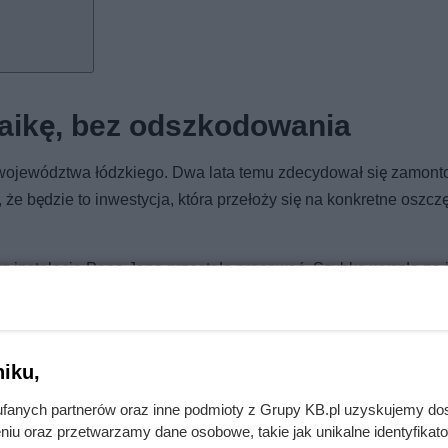
taikę, bez odszkodowania
 województwa łódzkiego. Dwa lata temu zdecydował się zamon
 że będzie to inwestycja, która przełoży się na konkretne oszcz
rz instalacja Pana Jana przestała pracować. Szybko wyszło na 
paneli. Część elementów wymagała naprawy, a część — wymiany
otowoltaiki właśnie po to, by w podobnej sytuacji nie zostać z
iku,
fanych partnerów oraz inne podmioty z Grupy KB.pl uzyskujemy do
niu oraz przetwarzamy dane osobowe, takie jak unikalne identyfikat