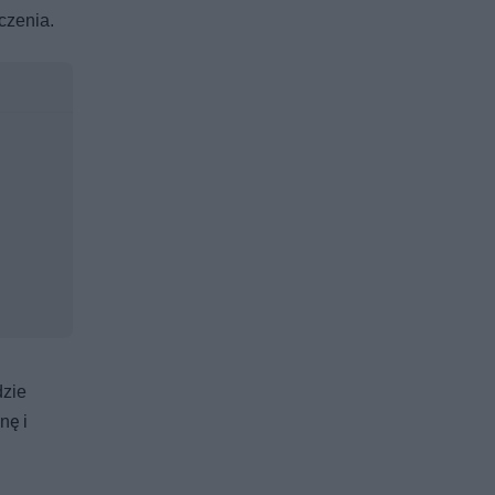
czenia.
dzie
nę i