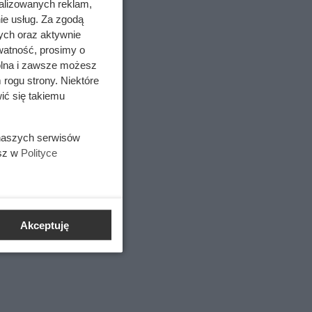
alizowanych reklam,
ie usług. Za zgodą
ych oraz aktywnie
watność, prosimy o
wolna i zawsze możesz
 rogu strony. Niektóre
ić się takiemu
 naszych serwisów
esz w
Polityce
rzepięć
zystkich
Akceptuję