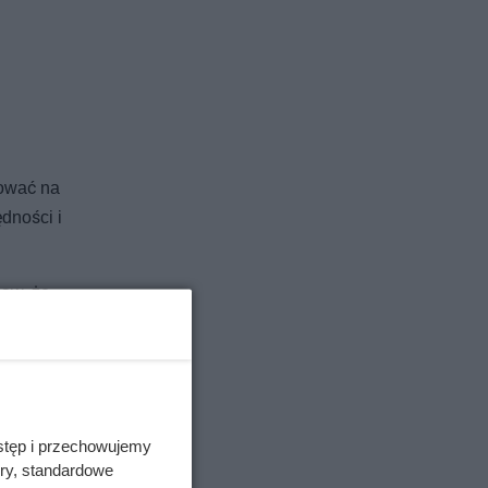
tować na
ędności i
jaw, że
 na
 kosztami
stęp i przechowujemy
ory, standardowe