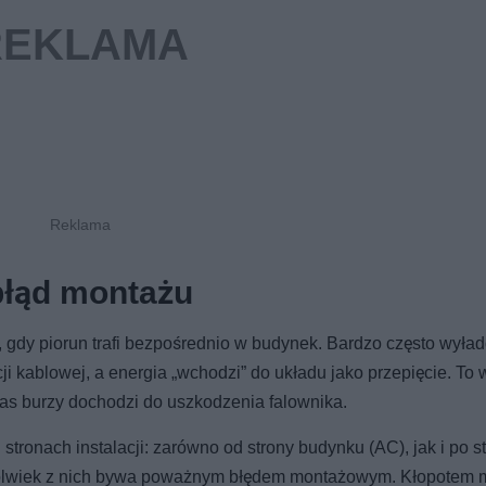
 błąd montażu
y, gdy piorun trafi bezpośrednio w budynek. Bardzo często wyła
cji kablowej, a energia „wchodzi” do układu jako przepięcie. To 
zas burzy dochodzi do uszkodzenia falownika.
tronach instalacji: zarówno od strony budynku (AC), jak i po s
jkolwiek z nich bywa poważnym błędem montażowym. Kłopotem 