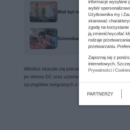
informacje wysyłane 
wybór spersonalizowan
Miał być tani sposób na ogrzewanie
Użytkownika my i Zau
skanować charakterys
zgodę na korzystanie 
ją zmienić/wycofać kl
Dziennikarze ujawnili pochodzenie 
rodzaje przetwarzani
przetwarzaniu. Prefere
Zapoznaj się z poniż
internetowych. Szcze
Wkrótce okazało się jednak, że ubezpieczyciel od
Prywatności i Cookie
po stronie DC oraz uziemienie wykonane w sposób m
szczegółów związanych z montażem — i w efekcie m
PARTNERZY