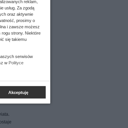
alizowanych reklam,
ie usług. Za zgodą
ych oraz aktywnie
watność, prosimy o
wolna i zawsze możesz
 rogu strony. Niektóre
ić się takiemu
 naszych serwisów
esz w
Polityce
Akceptuję
iata.
ostaje