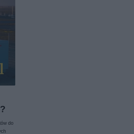
h?
tów do
ych