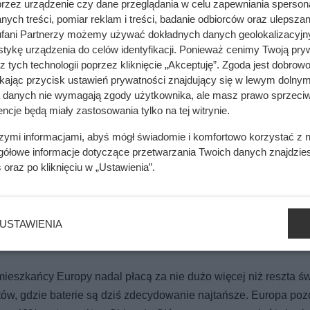
przez urządzenie czy dane przeglądania w celu zapewniania sperson
ych treści, pomiar reklam i treści, badanie odbiorców oraz ulepszan
fani Partnerzy możemy używać dokładnych danych geolokalizacyjn
tykę urządzenia do celów identyfikacji. Ponieważ cenimy Twoją pry
z tych technologii poprzez kliknięcie „Akceptuję”. Zgoda jest dobro
ikając przycisk ustawień prywatności znajdujący się w lewym dolnym
 detal. Potem ciepło dosłownie ucieka
a danych nie wymagają zgody użytkownika, ale masz prawo sprzeciw
ncje będą miały zastosowania tylko na tej witrynie.
szymi informacjami, abyś mógł świadomie i komfortowo korzystać z
cji. To, co zastali pod styropianem, zaskoczyło nawet wykonawcę
gółowe informacje dotyczące przetwarzania Twoich danych znajdzi
s
oraz po kliknięciu w „Ustawienia”.
 energii w Europie wciąż są
USTAWIENIA
eszkańcy Europy nadal płacą za nie dużo więcej niż reszta św
ów, gdzie baterie są dziś zdecydowanie najtańsze. Europa poz