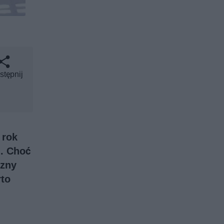
stępnij
 rok
h. Choć
czny
rto