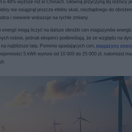
t o 48% wyższe niż w Chinach. Główną przyczyną tej różnicy je
który nie osiągnął jeszcze efektu skali, niezbędnego do obniżen
udna i niewiele wskazuje na rychłe zmiany.
energii mogą liczyć na dalsze obniżki cen magazynów energii.
ych rośnie, jednak eksperci podkreślają, że ze względu na dy
y na najbliższe lata. Pomimo spadających cen,
magazyny energ
o pojemności 5 kWh wynosi od 10 000 do 25 000 zł, natomiast m
zł.