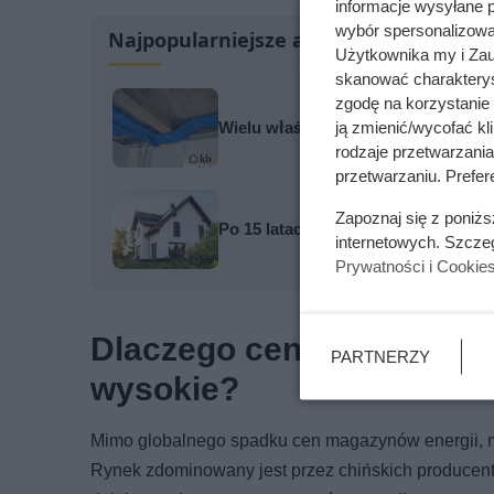
informacje wysyłane 
wybór spersonalizowan
Najpopularniejsze artykuły
Użytkownika my i Zau
skanować charakterys
zgodę na korzystanie 
ją zmienić/wycofać kl
Wielu właścicieli domów pomija ten
rodzaje przetwarzani
przetwarzaniu. Prefere
Zapoznaj się z poniż
Po 15 latach zdjęli fragment elewa
internetowych. Szcze
Prywatności i Cookie
Dlaczego ceny magazynów
PARTNERZY
wysokie?
Mimo globalnego spadku cen magazynów energii, mi
Rynek zdominowany jest przez chińskich producent