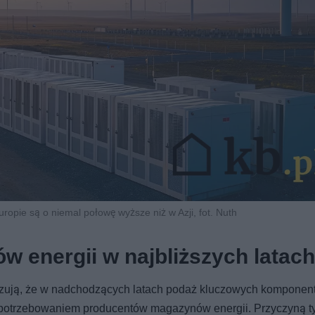
opie są o niemal połowę wyższe niż w Azji, fot. Nuth
 energii w najbliższych latac
zują, że w nadchodzących latach podaż kluczowych komponen
zapotrzebowaniem producentów magazynów energii. Przyczyną t