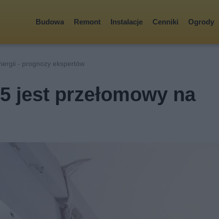
Budowa
Remont
Instalacje
Cenniki
Ogrody
rgii - prognozy ekspertów
25 jest przełomowy na