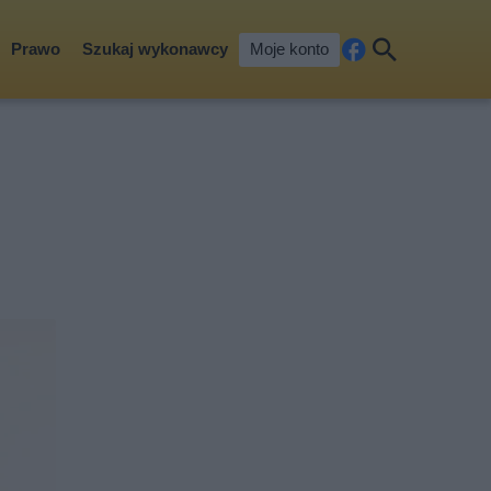
Prawo
Szukaj wykonawcy
Moje konto
Fa
Szu
ceb
kaj
ook