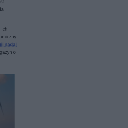
st
ia
 Ich
namiczny
ii nadal
agazyn o