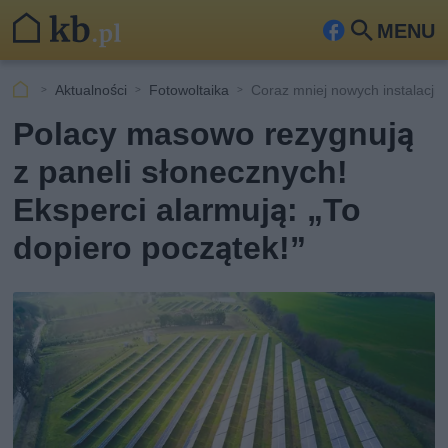
MENU
Fa
Szu
ceb
kaj
Aktualności
Fotowoltaika
Coraz mniej nowych instalacji 
ook
Polacy masowo rezygnują
z paneli słonecznych!
Eksperci alarmują: „To
dopiero początek!”