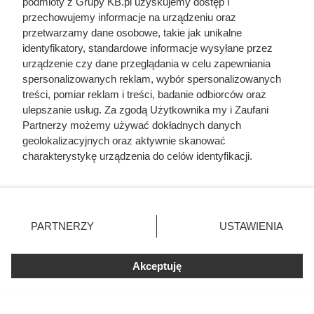
podmioty z Grupy KB.pl uzyskujemy dostęp i
przechowujemy informacje na urządzeniu oraz
przetwarzamy dane osobowe, takie jak unikalne
identyfikatory, standardowe informacje wysyłane przez
urządzenie czy dane przeglądania w celu zapewniania
spersonalizowanych reklam, wybór spersonalizowanych
treści, pomiar reklam i treści, badanie odbiorców oraz
ulepszanie usług. Za zgodą Użytkownika my i Zaufani
Partnerzy możemy używać dokładnych danych
Doprowadził do śmierci większej
geolokalizacyjnych oraz aktywnie skanować
charakterystykę urządzenia do celów identyfikacji.
liczby ludzi niż Hitler i Stalin
Ponieważ cenimy Twoją prywatność, prosimy o zgodę na
razem wzięci. Mimo to czczą go
korzystanie z tych technologii poprzez kliknięcie
„Akceptuję”. Zgoda jest dobrowolna i zawsze możesz ją
jako bohatera
zmienić/wycofać klikając przycisk ustawień prywatności
PARTNERZY
USTAWIENIA
znajdujący się w lewym dolnym rogu strony. Niektóre
rodzaje przetwarzania danych nie wymagają zgody
użytkownika, ale masz prawo sprzeciwić się takiemu
Akceptuję
przetwarzaniu. Preferencje będą miały zastosowania tylko
na tej witrynie.