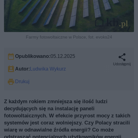
Farmy fotowoltaiczne w Polsce, fot. evoks24
Opublikowano:
05.12.2025
Udostępnij
Autor:
Ludwika Wykurz
Drukuj
Z każdym rokiem zmniejsza się ilość ludzi
decydujących się na instalację paneli
fotowoltaicznych. W efekcie przyrost mocy z takich
systemów jest coraz wolniejszy. Czy Polacy stracili
wiarę w odnawialne źródła energii? Co może
odstraszać potencjalnych użytkowników energii