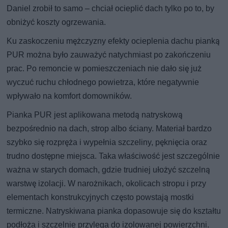
Daniel zrobił to samo – chciał ocieplić dach tylko po to, by
obniżyć koszty ogrzewania.
Ku zaskoczeniu mężczyzny efekty ocieplenia dachu pianką
PUR można było zauważyć natychmiast po zakończeniu
prac. Po remoncie w pomieszczeniach nie dało się już
wyczuć ruchu chłodnego powietrza, które negatywnie
wpływało na komfort domowników.
Pianka PUR jest aplikowana metodą natryskową
bezpośrednio na dach, strop albo ściany. Materiał bardzo
szybko się rozpręża i wypełnia szczeliny, pęknięcia oraz
trudno dostępne miejsca. Taka właściwość jest szczególnie
ważna w starych domach, gdzie trudniej ułożyć szczelną
warstwę izolacji. W narożnikach, okolicach stropu i przy
elementach konstrukcyjnych często powstają mostki
termiczne. Natryskiwana pianka dopasowuje się do kształtu
podłoża i szczelnie przylega do izolowanej powierzchni.