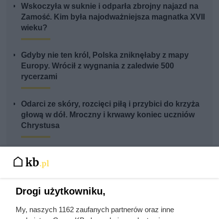
Wskoczyła w suknie i odparła zbrojny najazd na
Zamość. Kim była najodważniejsza magnatka XVII
wieku?
Gdyby nie ten król, Polska zniknęłaby z mapy
Europy. Wrócił z wygnania z zaledwie 500
rycerzami
Odarci ze skóry, rozcięci piłą i przybici do krzyża
głową w dół. Mroczny i krwawy koniec uczniów
Chrystusa
Drogi użytkowniku,
My, naszych 1162 zaufanych partnerów oraz inne