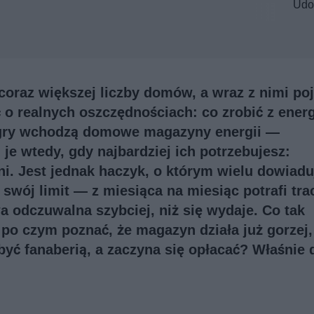
Udo
o coraz większej liczby domów, a wraz z nimi po
ć o realnych oszczędnościach: co zrobić z energ
o gry wchodzą domowe magazyny energii —
je wtedy, gdy najbardziej ich potrzebujesz:
. Jest jednak haczyk, o którym wielu dowiadu
wój limit — z miesiąca na miesiąc potrafi tra
 odczuwalna szybciej, niż się wydaje. Co tak
 po czym poznać, że magazyn działa już gorzej,
ć fanaberią, a zaczyna się opłacać? Właśnie 