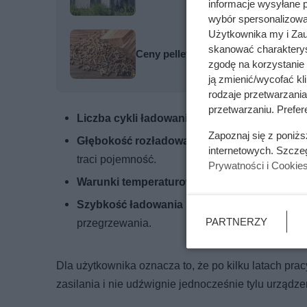
informacje wysyłane 
wybór spersonalizowan
Użytkownika my i Zau
skanować charakterys
Ceny pelletu wystrzeliły jeszcze pr
zgodę na korzystanie 
ją zmienić/wycofać kl
rodzaje przetwarzani
przetwarzaniu. Prefere
Liczba cykli ładowania i rozładowania
– każd
Zapoznaj się z poniż
Głębokość rozładowania (DoD – Depth of Di
internetowych. Szcze
traci pojemność.
Prywatności i Cookie
Warunki temperaturowe
– wysoka temperatura
Szybkość ładowania i rozładowania
– szybki
PARTNERZY
przegrzewania.
Dla użytkownika oznacza to, że po kilku latach pr
zasilania i nie udźwignie jednocześnie tylu urządze