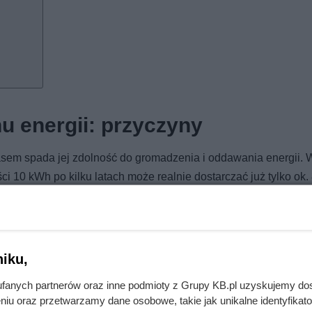
u energii: przyczyny
czasem spada jej zdolność do gromadzenia i oddawania energii. 
i 10 kWh po kilku latach może realnie dostarczać już tylko ok.
czynników:
iku,
fanych partnerów oraz inne podmioty z Grupy KB.pl uzyskujemy do
niu oraz przetwarzamy dane osobowe, takie jak unikalne identyfikat
erwsze rachunki były brutalnym zaskoczeniem