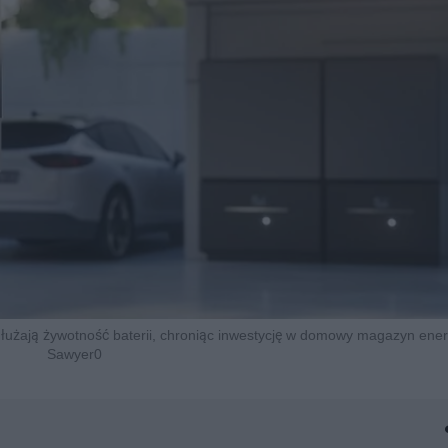
użają żywotność baterii, chroniąc inwestycję w domowy magazyn energi
Sawyer0