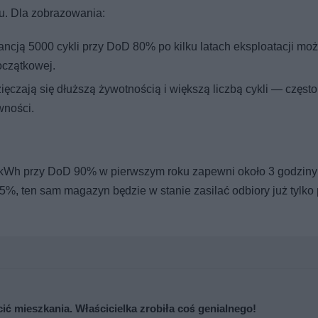
u. Dla zobrazowania:
ncją 5000 cykli przy DoD 80% po kilku latach eksploatacji mo
czątkowej.
czają się dłuższą żywotnością i większą liczbą cykli — częst
wności.
 kWh przy DoD 90% w pierwszym roku zapewni około 3 godziny
5%, ten sam magazyn będzie w stanie zasilać odbiory już tylko 
cić mieszkania. Właścicielka zrobiła coś genialnego!