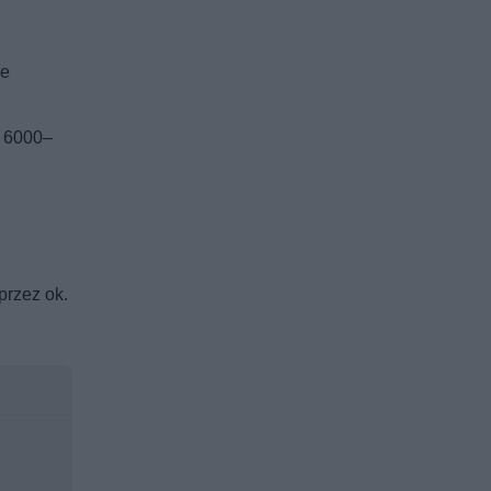
że
o 6000–
przez ok.