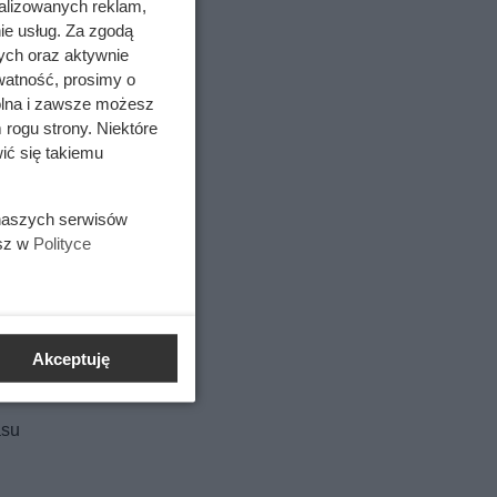
alizowanych reklam,
ie usług. Za zgodą
ych oraz aktywnie
watność, prosimy o
wolna i zawsze możesz
 rogu strony. Niektóre
ić się takiemu
a.
 naszych serwisów
m szybciej
esz w
Polityce
ność.
zą ryzyko
Akceptuję
asu