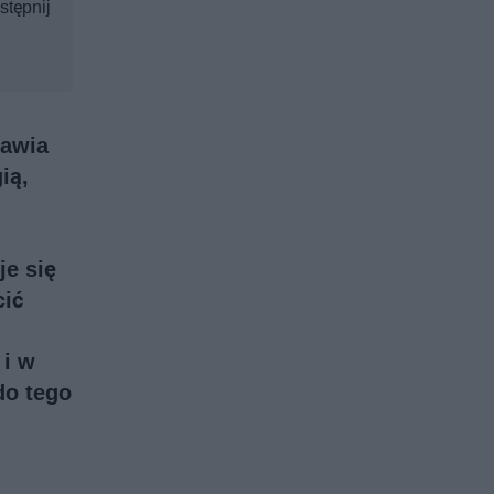
stępnij
jawia
ią,
je się
cić
 i w
do tego