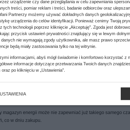
przez urządzenie czy dane przeglądania w celu zapewniania sperson
ych treści, pomiar reklam i treści, badanie odbiorców oraz ulepszan
fani Partnerzy możemy używać dokładnych danych geolokalizacyjn
tykę urządzenia do celów identyfikacji. Ponieważ cenimy Twoją pry
zed sezonem. Eksperci mówią, co się stanie za kilka miesięcy
z tych technologii poprzez kliknięcie „Akceptuję”. Zgoda jest dobro
ikając przycisk ustawień prywatności znajdujący się w lewym dolnym
a danych nie wymagają zgody użytkownika, ale masz prawo sprzeciw
ncje będą miały zastosowania tylko na tej witrynie.
y wykonany pełny cykl stopniowo skraca żywotność akumulator
szymi informacjami, abyś mógł świadomie i komfortowo korzystać z
scharge)
– im częściej bateria jest rozładowywana „do dna”, ty
gółowe informacje dotyczące przetwarzania Twoich danych znajdzi
s
oraz po kliknięciu w „Ustawienia”.
 przyspiesza degradację, a niska może obniżać bieżącą spraw
e cykle przy dużym prądzie mocniej obciążają ogniwa i podnos
USTAWIENIA
acy magazyn energii może nie zapewniać już takiego samego cz
ń, co w dniu zakupu.