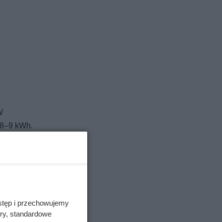
W
 8–9 kWh.
stęp i przechowujemy
ory, standardowe