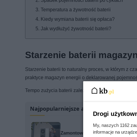
Spadek pojemności baterii po cyklach
Temperatura a żywotność baterii
Kiedy wymiana baterii się opłaca?
Jak wydłużyć żywotność baterii?
Starzenie baterii magazyn
Starzenie baterii to naturalny proces, w którym z 
praktyce magazyn energii o deklarowanej pojemnośc
Tempo zużycia baterii zależy od kilku kluczowych 
Najpopularniejsze artykuły
Drogi użytkown
My, naszych 1162 zau
informacje na urządze
Zamontowali pompę bez audytu. Pi