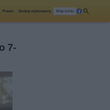
Prawo
Szukaj wykonawcy
Moje konto
Fa
Szu
ceb
kaj
ook
o 7-