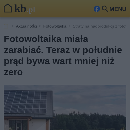
MENU
Fa
Szu
ceb
kaj
Aktualności
Fotowoltaika
Straty na nadprodukcji z fotowol
ook
Fotowoltaika miała
zarabiać. Teraz w południe
prąd bywa wart mniej niż
zero