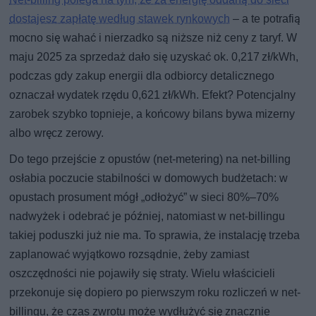
dostajesz zapłatę według stawek rynkowych
– a te potrafią
mocno się wahać i nierzadko są niższe niż ceny z taryf. W
maju 2025 za sprzedaż dało się uzyskać ok. 0,217 zł/kWh,
podczas gdy zakup energii dla odbiorcy detalicznego
oznaczał wydatek rzędu 0,621 zł/kWh. Efekt? Potencjalny
zarobek szybko topnieje, a końcowy bilans bywa mizerny
albo wręcz zerowy.
Do tego przejście z opustów (net-metering) na net-billing
osłabia poczucie stabilności w domowych budżetach: w
opustach prosument mógł „odłożyć” w sieci 80%–70%
nadwyżek i odebrać je później, natomiast w net-billingu
takiej poduszki już nie ma. To sprawia, że instalację trzeba
zaplanować wyjątkowo rozsądnie, żeby zamiast
oszczędności nie pojawiły się straty. Wielu właścicieli
przekonuje się dopiero po pierwszym roku rozliczeń w net-
billingu, że czas zwrotu może wydłużyć się znacznie