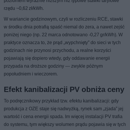
poziomem wyraźnie niższym niż typowe stawki taryfowe
rzędu ~0,62 zł/kWh.
W wariancie godzinowym, czyli w rozliczeniu RCE, stawki
w środku dnia potrafią spaść niemal do zera, a nawet zejść
poniżej niego (np. 22 marca odnotowano -0,27 gr/kWh). W
praktyce oznacza to, że prąd „wypchnięty” do sieci w tych
godzinach nie przynosi przychodu, a realne korzyści
pojawiają się dopiero wtedy, gdy oddawanie energii
przypada na droższe godziny — zwykle późnym
popołudniem i wieczorem.
Efekt kanibalizacji PV obniża ceny
To podręcznikowy przykład tzw. efektu kanibalizacji: gdy
produkcja z OZE staje się nadwyżką, rynek sam „zjada” jej
wartość i cena energii spada. Im więcej instalacji PV trafia
do systemu, tym większy wolumen prądu pojawia się w tych