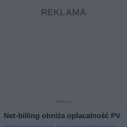
Net-billing obniża opłacalność PV
Net-billing polega na tym, że za energię oddaną do sieci