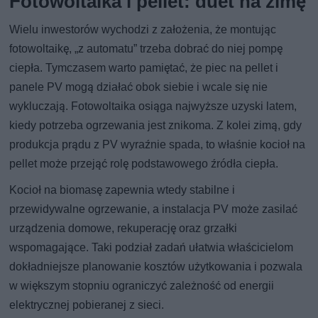
Fotowoltaika i pellet: duet na zimę
Wielu inwestorów wychodzi z założenia, że montując
fotowoltaikę, „z automatu” trzeba dobrać do niej pompę
ciepła. Tymczasem warto pamiętać, że piec na pellet i
panele PV mogą działać obok siebie i wcale się nie
wykluczają. Fotowoltaika osiąga najwyższe uzyski latem,
kiedy potrzeba ogrzewania jest znikoma. Z kolei zimą, gdy
produkcja prądu z PV wyraźnie spada, to właśnie kocioł na
pellet może przejąć rolę podstawowego źródła ciepła.
Kocioł na biomasę zapewnia wtedy stabilne i
przewidywalne ogrzewanie, a instalacja PV może zasilać
urządzenia domowe, rekuperację oraz grzałki
wspomagające. Taki podział zadań ułatwia właścicielom
dokładniejsze planowanie kosztów użytkowania i pozwala
w większym stopniu ograniczyć zależność od energii
elektrycznej pobieranej z sieci.