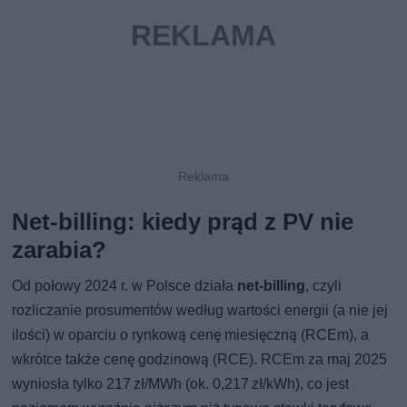
Net-billing: kiedy prąd z PV nie
zarabia?
Od połowy 2024 r. w Polsce działa
net‑billing
, czyli
rozliczanie prosumentów według wartości energii (a nie jej
ilości) w oparciu o rynkową cenę miesięczną (RCEm), a
wkrótce także cenę godzinową (RCE). RCEm za maj 2025
wyniosła tylko 217 zł/MWh (ok. 0,217 zł/kWh), co jest