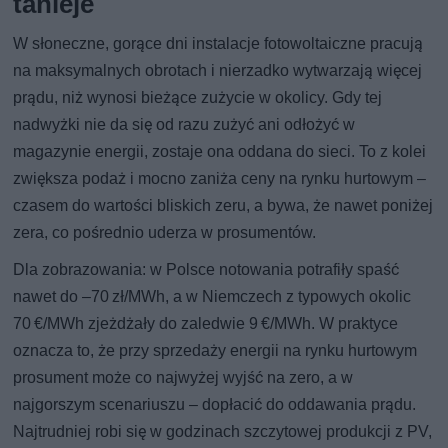
tanieje
W słoneczne, gorące dni instalacje fotowoltaiczne pracują
na maksymalnych obrotach i nierzadko wytwarzają więcej
prądu, niż wynosi bieżące zużycie w okolicy. Gdy tej
nadwyżki nie da się od razu zużyć ani odłożyć w
magazynie energii, zostaje ona oddana do sieci. To z kolei
zwiększa podaż i mocno zaniża ceny na rynku hurtowym –
czasem do wartości bliskich zeru, a bywa, że nawet poniżej
zera, co pośrednio uderza w prosumentów.
Dla zobrazowania: w Polsce notowania potrafiły spaść
nawet do –70 zł/MWh, a w Niemczech z typowych okolic
70 €/MWh zjeżdżały do zaledwie 9 €/MWh. W praktyce
oznacza to, że przy sprzedaży energii na rynku hurtowym
prosument może co najwyżej wyjść na zero, a w
najgorszym scenariuszu – dopłacić do oddawania prądu.
Najtrudniej robi się w godzinach szczytowej produkcji z PV,