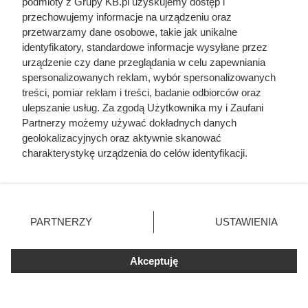
podmioty z Grupy KB.pl uzyskujemy dostęp i
przechowujemy informacje na urządzeniu oraz
przetwarzamy dane osobowe, takie jak unikalne
identyfikatory, standardowe informacje wysyłane przez
urządzenie czy dane przeglądania w celu zapewniania
spersonalizowanych reklam, wybór spersonalizowanych
treści, pomiar reklam i treści, badanie odbiorców oraz
ulepszanie usług. Za zgodą Użytkownika my i Zaufani
Partnerzy możemy używać dokładnych danych
geolokalizacyjnych oraz aktywnie skanować
charakterystykę urządzenia do celów identyfikacji.
Ponieważ cenimy Twoją prywatność, prosimy o zgodę na
korzystanie z tych technologii poprzez kliknięcie
„Akceptuję”. Zgoda jest dobrowolna i zawsze możesz ją
zmienić/wycofać klikając przycisk ustawień prywatności
PARTNERZY
USTAWIENIA
znajdujący się w lewym dolnym rogu strony. Niektóre
rodzaje przetwarzania danych nie wymagają zgody
użytkownika, ale masz prawo sprzeciwić się takiemu
Akceptuję
przetwarzaniu. Preferencje będą miały zastosowania tylko
na tej witrynie.