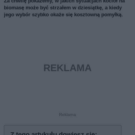
Za chwilę pokażemy, w jakich sytuacjach kocioł na
biomasę może być strzałem w dziesiątkę, a kiedy
jego wybór szybko okaże się kosztowną pomyłką.