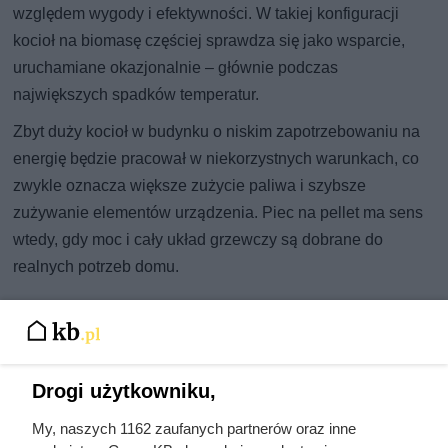
względem wygody i efektywności. W takiej konfiguracji
kocioł na biomasę częściej sprawdza się jako wsparcie,
uruchamiane okazjonalnie – głównie podczas
największych spadków temperatur.
Zbyt duży kocioł w budynku o niskim zapotrzebowaniu na
energię będzie pracował w niekorzystnych warunkach, co
zwykle oznacza większe zużycie paliwa i szybsze
zużywanie elementów urządzenia. Piec na pellet ma sens
wtedy, gdy moc i cały układ grzewczy są dobrane do
realnych potrzeb domu.
Drogi użytkowniku,
My, naszych 1162 zaufanych partnerów oraz inne