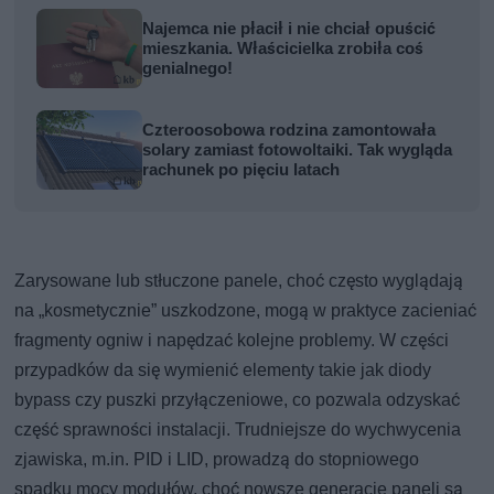
Najemca nie płacił i nie chciał opuścić
mieszkania. Właścicielka zrobiła coś
genialnego!
Czteroosobowa rodzina zamontowała
solary zamiast fotowoltaiki. Tak wygląda
rachunek po pięciu latach
Zarysowane lub stłuczone panele, choć często wyglądają
na „kosmetycznie” uszkodzone, mogą w praktyce zacieniać
fragmenty ogniw i napędzać kolejne problemy. W części
przypadków da się wymienić elementy takie jak diody
bypass czy puszki przyłączeniowe, co pozwala odzyskać
część sprawności instalacji. Trudniejsze do wychwycenia
zjawiska, m.in. PID i LID, prowadzą do stopniowego
spadku mocy modułów, choć nowsze generacje paneli są