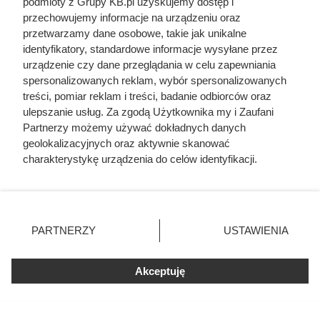
podmioty z Grupy KB.pl uzyskujemy dostęp i
przechowujemy informacje na urządzeniu oraz
przetwarzamy dane osobowe, takie jak unikalne
identyfikatory, standardowe informacje wysyłane przez
urządzenie czy dane przeglądania w celu zapewniania
spersonalizowanych reklam, wybór spersonalizowanych
treści, pomiar reklam i treści, badanie odbiorców oraz
ulepszanie usług. Za zgodą Użytkownika my i Zaufani
Czytaj także:
Partnerzy możemy używać dokładnych danych
geolokalizacyjnych oraz aktywnie skanować
Panel fotowoltaiczny ma 500 W, ale na dachu
charakterystykę urządzenia do celów identyfikacji.
rzadko tyle osiąga. Ten parametr wyjaśnia
Ponieważ cenimy Twoją prywatność, prosimy o zgodę na
dlaczego
korzystanie z tych technologii poprzez kliknięcie
„Akceptuję”. Zgoda jest dobrowolna i zawsze możesz ją
zmienić/wycofać klikając przycisk ustawień prywatności
Polacy po cichu montują to obok domów. Po tylu
PARTNERZY
USTAWIENIA
znajdujący się w lewym dolnym rogu strony. Niektóre
latach mikroturbina wiatrowa zacznie pracować
rodzaje przetwarzania danych nie wymagają zgody
na czysty zysk
użytkownika, ale masz prawo sprzeciwić się takiemu
Akceptuję
przetwarzaniu. Preferencje będą miały zastosowania tylko
Rachunki za prąd nie spadały mimo pustego
na tej witrynie.
domu. Winowajca pracował bez przerwy