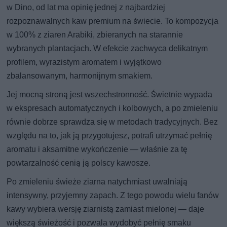
w Dino, od lat ma opinię jednej z najbardziej
rozpoznawalnych kaw premium na świecie. To kompozycja
w 100% z ziaren Arabiki, zbieranych na starannie
wybranych plantacjach. W efekcie zachwyca delikatnym
profilem, wyrazistym aromatem i wyjątkowo
zbalansowanym, harmonijnym smakiem.
Jej mocną stroną jest wszechstronność. Świetnie wypada
w ekspresach automatycznych i kolbowych, a po zmieleniu
równie dobrze sprawdza się w metodach tradycyjnych. Bez
względu na to, jak ją przygotujesz, potrafi utrzymać pełnię
aromatu i aksamitne wykończenie — właśnie za tę
powtarzalność cenią ją polscy kawosze.
Po zmieleniu świeże ziarna natychmiast uwalniają
intensywny, przyjemny zapach. Z tego powodu wielu fanów
kawy wybiera wersję ziarnistą zamiast mielonej — daje
większą świeżość i pozwala wydobyć pełnię smaku