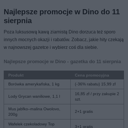
Najlepsze promocje w Dino do 11
sierpnia
Poza luksusową kawą ziarnistą Dino dorzuca też sporo
innych mocnych okazji i rabatów. Zobacz, jakie hity czekają
w najnowszej gazetce i wybierz coś dla siebie.
Najlepsze promocje w Dino - gazetka do 11 sierpnia
Produkt
Cena promocyjna
Borówka amerykańska, 1 kg
(-36% rabatu) 15,99 zł
16,85 zł / przy zakupie 2
Lody Grycan waniliowe, 1,1 l
szt.
Mus jabłko–malina Owolovo,
2+1 gratis
200g
Wafelek czekoladowy Top
3+1 gratis