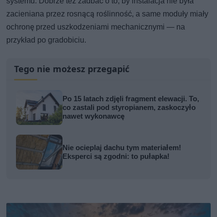
systemu. Dobrze też zadbać o to, by instalacja nie była
zacieniana przez rosnącą roślinność, a same moduły miały
ochronę przed uszkodzeniami mechanicznymi — na
przykład po gradobiciu.
Tego nie możesz przegapić
Po 15 latach zdjęli fragment elewacji. To,
co zastali pod styropianem, zaskoczyło
nawet wykonawcę
Nie ocieplaj dachu tym materiałem!
Eksperci są zgodni: to pułapka!