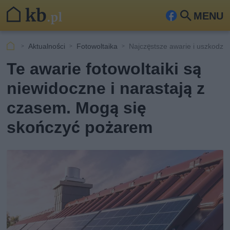
MENU
Fa
Szu
ceb
kaj
Aktualności
Fotowoltaika
Najczęstsze awarie i uszkodzen
ook
Te awarie fotowoltaiki są
niewidoczne i narastają z
czasem. Mogą się
skończyć pożarem