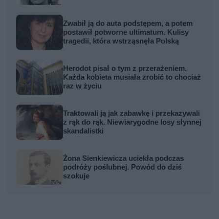
Zwabił ją do auta podstępem, a potem
postawił potworne ultimatum. Kulisy
tragedii, która wstrząsnęła Polską
Herodot pisał o tym z przerażeniem.
Każda kobieta musiała zrobić to chociaż
raz w życiu
Traktowali ją jak zabawkę i przekazywali
z rąk do rąk. Niewiarygodne losy słynnej
skandalistki
Żona Sienkiewicza uciekła podczas
podróży poślubnej. Powód do dziś
szokuje