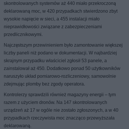
skontrolowanych systemów aż 440 miało przekroczoną
deklarowaną moc, w 420 przypadkach stwierdzono zbyt
wysokie napięcie w sieci, a 455 instalacji miało
nieprawidłowości związane z zabezpieczeniami
przedlicznikowymi.
Najczęstszym przewinieniem było zamontowanie większej
liczby paneli niż podano w dokumentacji. W najbardziej
skrajnym przypadku właściciel zgłosił 53 panele, a
zainstalował aż 450. Dodatkowo ponad 50 użytkowników
naruszyło układ pomiarowo-rozliczeniowy, samowolnie
zdejmując plomby bez zgody operatora.
Kontrolerzy sprawdzili również magazyny energii – tym
razem z użyciem dronów. Na 147 skontrolowanych
urządzeń aż 17 w ogóle nie zostało zgłoszonych, a w 40
przypadkach rzeczywista moc znacząco przewyższała
deklarowaną.