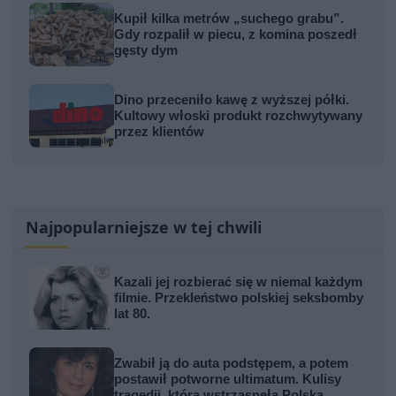
Kupił kilka metrów „suchego grabu”.
Gdy rozpalił w piecu, z komina poszedł
gęsty dym
Dino przeceniło kawę z wyższej półki.
Kultowy włoski produkt rozchwytywany
przez klientów
Najpopularniejsze w tej chwili
Kazali jej rozbierać się w niemal każdym
filmie. Przekleństwo polskiej seksbomby
lat 80.
Zwabił ją do auta podstępem, a potem
postawił potworne ultimatum. Kulisy
tragedii, która wstrząsnęła Polską