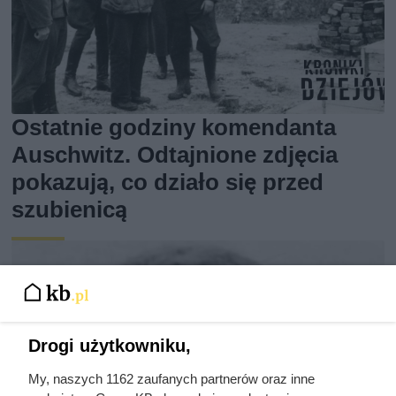
Ostatnie godziny komendanta
Auschwitz. Odtajnione zdjęcia
pokazują, co działo się przed
szubienicą
Drogi użytkowniku,
My, naszych 1162 zaufanych partnerów oraz inne