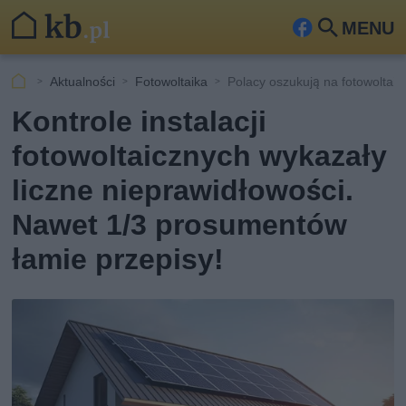
MENU
Fa
Szu
ceb
kaj
Aktualności
Fotowoltaika
Polacy oszukują na fotowoltaic
ook
Kontrole instalacji
fotowoltaicznych wykazały
liczne nieprawidłowości.
Nawet 1/3 prosumentów
łamie przepisy!