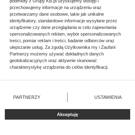
podmioty z Grupy KB.pl uzyskujemy dostęp i
przechowujemy informacje na urządzeniu oraz
przetwarzamy dane osobowe, takie jak unikalne
identyfikatory, standardowe informacje wysyłane przez
urządzenie czy dane przeglądania w celu zapewniania
spersonalizowanych reklam, wybór spersonalizowanych
treści, pomiar reklam i treści, badanie odbiorców oraz
ulepszanie usług. Za zgodą Użytkownika my i Zaufani
Partnerzy możemy używać dokładnych danych
geolokalizacyjnych oraz aktywnie skanować
charakterystykę urządzenia do celów identyfikacji.
Ponieważ cenimy Twoją prywatność, prosimy o zgodę na
Kat w spódnicy. Najokrutniejsza
korzystanie z tych technologii poprzez kliknięcie
nadzorczyni Auschwitz przed
„Akceptuję”. Zgoda jest dobrowolna i zawsze możesz ją
zmienić/wycofać klikając przycisk ustawień prywatności
egzekucją wykrzyknęła „Niech
PARTNERZY
USTAWIENIA
znajdujący się w lewym dolnym rogu strony. Niektóre
żyje Polska!”
rodzaje przetwarzania danych nie wymagają zgody
użytkownika, ale masz prawo sprzeciwić się takiemu
Akceptuję
przetwarzaniu. Preferencje będą miały zastosowania tylko
na tej witrynie.