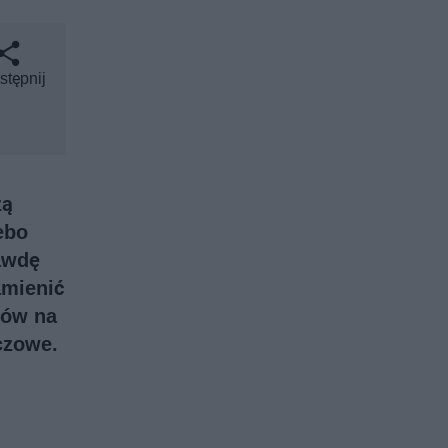
stępnij
zą
ebo
rawdę
amienić
łów na
czowe.