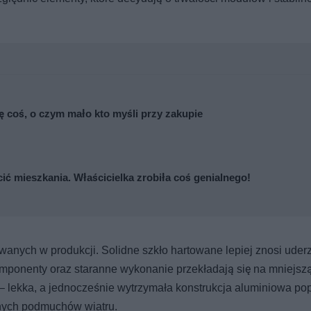
się coś, o czym mało kto myśli przy zakupie
cić mieszkania. Właścicielka zrobiła coś genialnego!
nych w produkcji. Solidne szkło hartowane lepiej znosi uderz
mponenty oraz staranne wykonanie przekładają się na mniejsz
– lekka, a jednocześnie wytrzymała konstrukcja aluminiowa po
lnych podmuchów wiatru.