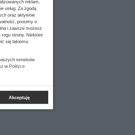
alizowanych reklam,
ie usług. Za zgodą
ych oraz aktywnie
watność, prosimy o
wolna i zawsze możesz
 rogu strony. Niektóre
ić się takiemu
 naszych serwisów
esz w
Polityce
i chroni
warunki
Akceptuję
m, bo