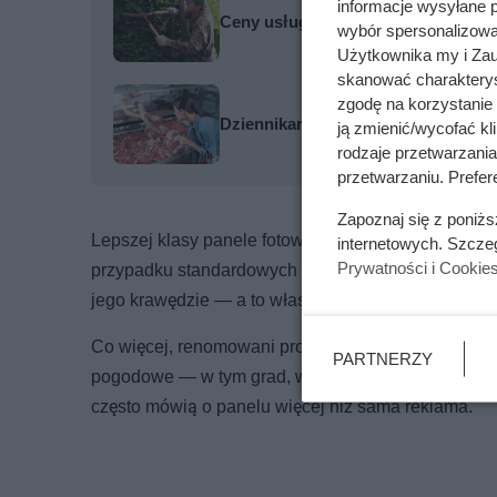
informacje wysyłane 
Ceny usług ogrodniczych wystrzelił
wybór spersonalizowan
Użytkownika my i Zau
skanować charakterys
zgodę na korzystanie 
Dziennikarze ujawnili pochodzenie 
ją zmienić/wycofać kl
rodzaje przetwarzani
przetwarzaniu. Prefere
Zapoznaj się z poniż
Lepszej klasy panele fotowoltaiczne powstają z ha
internetowych. Szcze
Prywatności i Cookie
przypadku standardowych szyb budowlanych. Całość
jego krawędzie — a to właśnie one najczęściej są
Co więcej, renomowani producenci dołączają do sw
PARTNERZY
pogodowe — w tym grad, wiatr oraz obciążenie śni
często mówią o panelu więcej niż sama reklama.