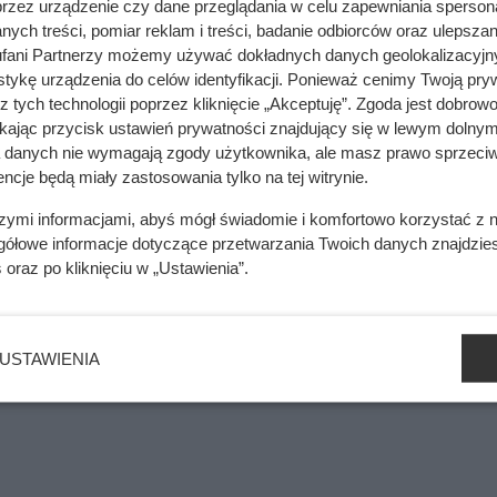
przez urządzenie czy dane przeglądania w celu zapewniania sperson
y. Tyle zapłacisz teraz za podstawowe prace
ych treści, pomiar reklam i treści, badanie odbiorców oraz ulepszan
fani Partnerzy możemy używać dokładnych danych geolokalizacyjn
tykę urządzenia do celów identyfikacji. Ponieważ cenimy Twoją pry
z tych technologii poprzez kliknięcie „Akceptuję”. Zgoda jest dobro
mięsa z Dino. Klienci zaskoczeni
ikając przycisk ustawień prywatności znajdujący się w lewym dolnym
a danych nie wymagają zgody użytkownika, ale masz prawo sprzeciw
ncje będą miały zastosowania tylko na tej witrynie.
szymi informacjami, abyś mógł świadomie i komfortowo korzystać z
rtowanego szkła o wysokiej odporności, wyraźnie większej niż w
gółowe informacje dotyczące przetwarzania Twoich danych znajdzi
s
oraz po kliknięciu w „Ustawienia”.
 wzmacnia sztywna aluminiowa rama, która stabilizuje moduł 
 narażone na uszkodzenia mechaniczne.
oich modułów certyfikaty potwierdzające odporność na trudne 
USTAWIENIA
egiem. To właśnie te dokumenty warto sprawdzić przed zakupe