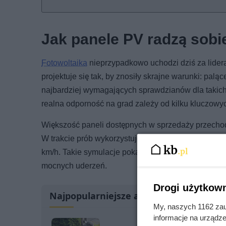
Jak panele PV radzą sobi
Fotowoltaika
nieprzypadkowo uchodzi dziś za lider
projektuje się tak, by znosiły skrajne warunki: palą
najbardziej wymagających sprawdzianów dla takich i
realna odporność na grad zależy od kilku kluczowy
Większość paneli dostępnych w sprzedaży przecho
W trakcie prób wykorzystuje się lodowe kule o śre
km/h. Takie symulacje pokazują, jak panel zachowa
mocnych uderzeń.
Drogi użytkown
Najpopularniejsze artykuły
My, naszych 1162 zau
informacje na urządze