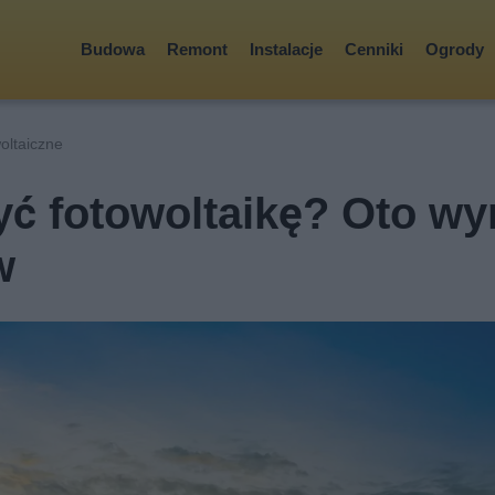
Budowa
Remont
Instalacje
Cenniki
Ogrody
oltaiczne
ć fotowoltaikę? Oto wy
w