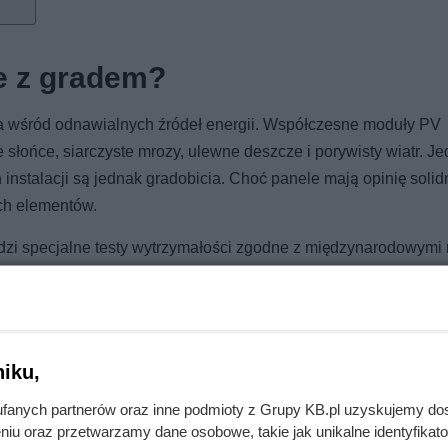
e z gradem?
a wśród odnawialnych źródeł energii. Współczesne moduły PV
ce słońce, siarczyste mrozy, ulewne deszcze i porywisty wiatr. J
nstalacji są jednak gradobicia. Choć panele mają opinię solid
ch elementów.
dzi specjalne testy wytrzymałości zgodne z międzynarodowymi
dnicy 25 mm, które uderzają w moduł z prędkością dochodzącą d
 się podczas intensywnego gradobicia i czy konstrukcja wytrzy
iku,
fanych partnerów oraz inne podmioty z Grupy KB.pl uzyskujemy do
niu oraz przetwarzamy dane osobowe, takie jak unikalne identyfikat