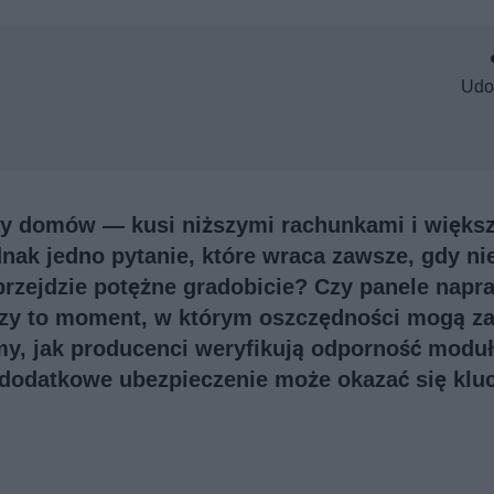
Udo
y domów — kusi niższymi rachunkami i więks
ednak jedno pytanie, które wraca zawsze, gdy ni
ą przejdzie potężne gradobicie? Czy panele nap
czy to moment, w którym oszczędności mogą z
y, jak producenci weryfikują odporność modu
h dodatkowe ubezpieczenie może okazać się klu