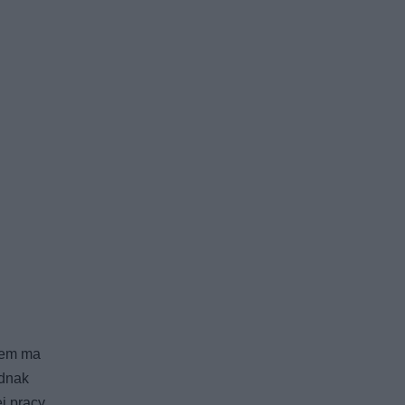
tem ma
ednak
ej pracy