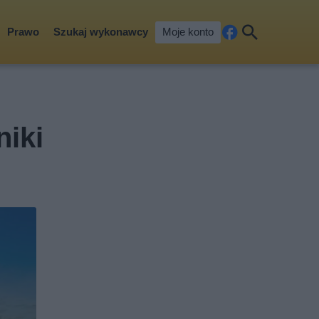
Prawo
Szukaj wykonawcy
Moje konto
Fa
Szu
ceb
kaj
ook
niki