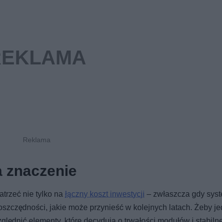
a znaczenie
atrzeć nie tylko na
łączny koszt inwestycji
– zwłaszcza gdy sys
oszczędności, jakie może przynieść w kolejnych latach. Żeby j
zględnić elementy, które decydują o trwałości modułów i stabiln