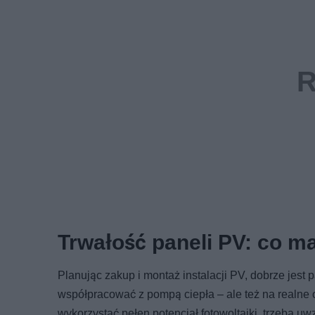
Trwałość paneli PV: co m
Planując zakup i montaż instalacji PV, dobrze jest p
współpracować z pompą ciepła – ale też na realne 
wykorzystać pełen potencjał fotowoltaiki, trzeba uw