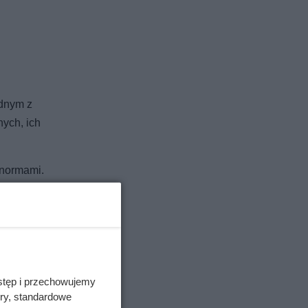
ednym z
nych, ich
 normami.
o 80
ma serię
stęp i przechowujemy
ory, standardowe