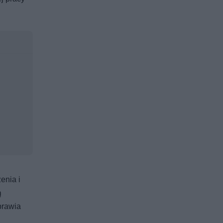
enia i
ą
prawia