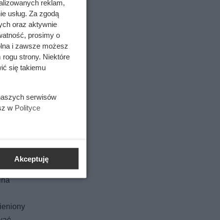
alizowanych reklam,
ie usług. Za zgodą
ych oraz aktywnie
watność, prosimy o
wolna i zawsze możesz
 rogu strony. Niektóre
ić się takiemu
 naszych serwisów
esz w
Polityce
Akceptuję
go
ina
mieniony
wać