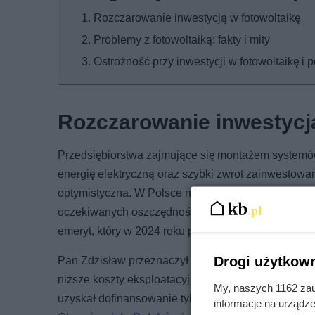
Rozczarowanie inwestycją w fotowoltaikę
Problemy z fotowoltaiką: fakty i mity
Ostrożność przy inwestycji w fotowoltaikę i 
Rozczarowanie inwestycją
Przedsiębiorstwa zajmujące się montażem systemów
energię elektryczną oraz szybki zwrot zainwestowa
optymistyczna. W Polsce nie brakuje osób, które u
oczekiwanych oszczędności – muszą mierzyć się z w
emeryt, który w 2024 roku podzielił się swoimi trud
Drogi użytkown
Pan Zdzisław przeznaczył całe swoje zasoby na zak
niższe koszty eksploatacyjne. Miał nadzieję na wsp
My, naszych 1162 zau
uzyskał dofinansowanie tylko na pompę ciepła, a 
informacje na urządze