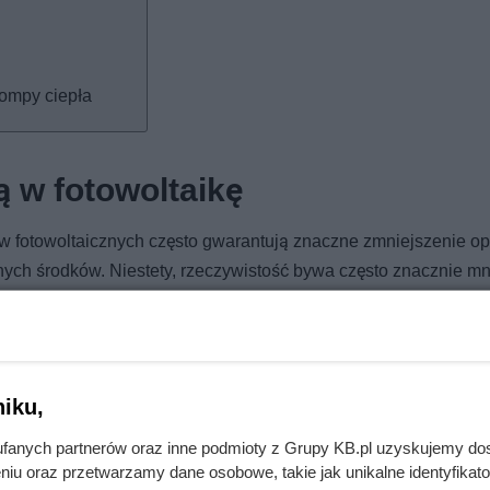
pompy ciepła
 w fotowoltaikę
 fotowoltaicznych często gwarantują znaczne zmniejszenie op
nych środków. Niestety, rzeczywistość bywa często znacznie mn
lokowały swoje oszczędności w energię odnawialną, a zamiast
ysokimi kosztami. Taką relację przedstawił pan Zdzisław z Pl
nościami związanymi z instalacją paneli słonecznych.
iku,
up systemu fotowoltaicznego oraz pompy ciepła, licząc na wyg
arcie w ramach programów „Czyste Powietrze” i „Twój Prąd”. Nie
fanych partnerów oraz inne podmioty z Grupy KB.pl uzyskujemy do
dodatkowym warunkiem było usunięcie starego pieca węglowego
niu oraz przetwarzamy dane osobowe, takie jak unikalne identyfikat