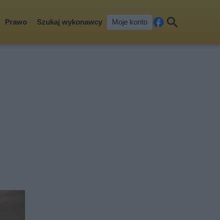
Prawo
Szukaj wykonawcy
Moje konto
Fa
Szu
ceb
kaj
ook