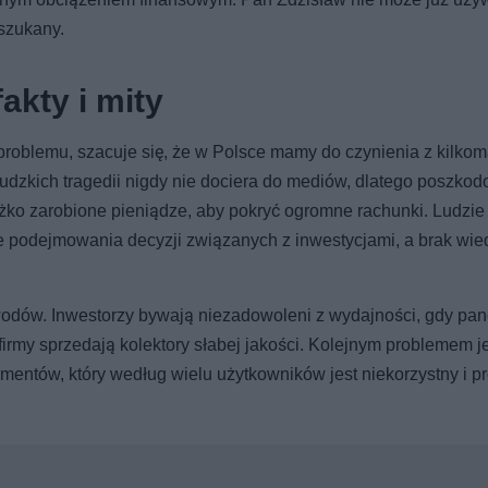
oszukany.
akty i mity
problemu, szacuje się, że w Polsce mamy do czynienia z kilko
ludzkich tragedii nigdy nie dociera do mediów, dlatego poszko
ciężko zarobione pieniądze, aby pokryć ogromne rachunki. Ludzi
ie podejmowania decyzji związanych z inwestycjami, a brak wie
wodów. Inwestorzy bywają niezadowoleni z wydajności, gdy pan
irmy sprzedają kolektory słabej jakości. Kolejnym problemem j
umentów, który według wielu użytkowników jest niekorzystny i p