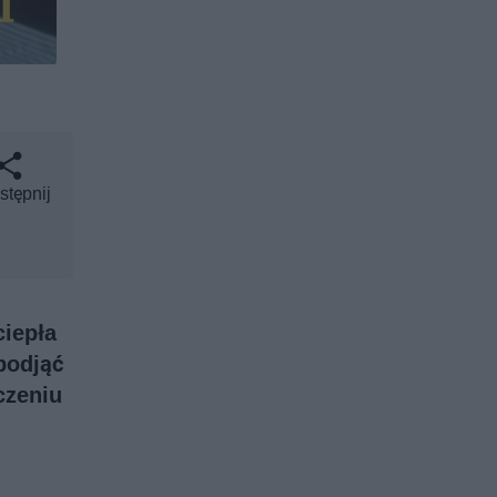
stępnij
ciepła
podjąć
czeniu