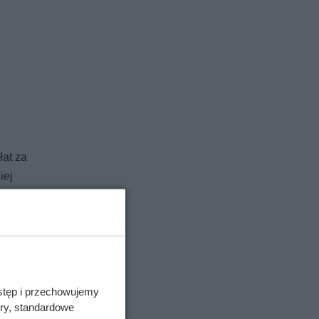
łat za
iej
eszewa –
odę i
stety,
stęp i przechowujemy
.
ory, standardowe