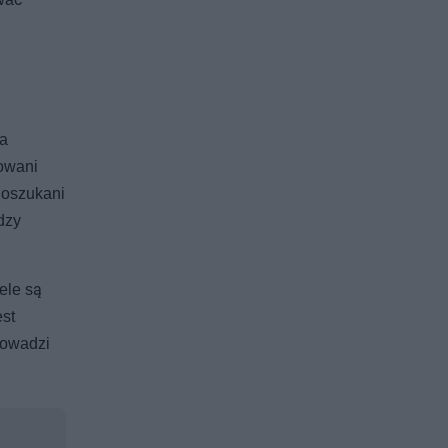
ma
dowani
e oszukani
dzy
ele są
est
rowadzi