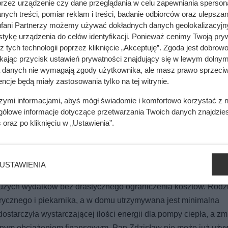
riami programu „Czyste Powietrze”
.
przez urządzenie czy dane przeglądania w celu zapewniania sperson
ych treści, pomiar reklam i treści, badanie odbiorców oraz ulepszan
fani Partnerzy możemy używać dokładnych danych geolokalizacyjn
tykę urządzenia do celów identyfikacji. Ponieważ cenimy Twoją pry
z tych technologii poprzez kliknięcie „Akceptuję”. Zgoda jest dobro
ikając przycisk ustawień prywatności znajdujący się w lewym dolnym
a danych nie wymagają zgody użytkownika, ale masz prawo sprzeciw
ik zależy głównie od jednego elementu domu
ncje będą miały zastosowania tylko na tej witrynie.
szymi informacjami, abyś mógł świadomie i komfortowo korzystać z
gółowe informacje dotyczące przetwarzania Twoich danych znajdzi
mięsa z Dino. Klienci zaskoczeni
s
oraz po kliknięciu w „Ustawienia”.
USTAWIENIA
achunkiem za prąd – przekraczającym dwa tysiące złotych. Je
dużych wydatków bez drastycznego ograniczenia kosztów. Rodz
trycznego i piekarnika, a w domu utrzymywana jest minimalna
 dostarczyła wystarczającej ilości energii dla pompy ciepła, a z
romnym obciążeniem finansowym. Pan Zdzisław nie może już uży