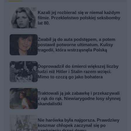
Kazali jej rozbierać się w niemal każdym
filmie. Przekleństwo polskiej seksbomby
lat 80.
Zwabił ją do auta podstępem, a potem
postawił potworne ultimatum. Kulisy
tragedii, która wstrząsnęła Polską
Doprowadził do śmierci większej liczby
ludzi niż Hitler i Stalin razem wzięci.
Mimo to czczą go jako bohatera
Traktowali ją jak zabawkę i przekazywali
z rąk do rąk. Niewiarygodne losy słynnej
skandalistki
Nie harówka była najgorsza. Prawdziwy
koszmar chłopek zaczynał się po
zamknięciu drzwi domu