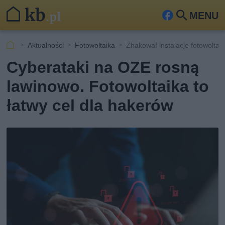
MENU
Fa
Szu
ceb
kaj
Aktualności
Fotowoltaika
Zhakował instalacje fotowoltai
ook
Cyberataki na OZE rosną
lawinowo. Fotowoltaika to
łatwy cel dla hakerów