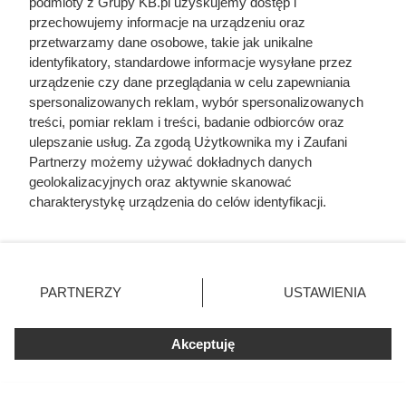
podmioty z Grupy KB.pl uzyskujemy dostęp i
przechowujemy informacje na urządzeniu oraz
Uwięził żonę i dzieci, porywał młode dziewczyny.
przetwarzamy dane osobowe, takie jak unikalne
Co się działo w zamku polskiego magnata
identyfikatory, standardowe informacje wysyłane przez
urządzenie czy dane przeglądania w celu zapewniania
spersonalizowanych reklam, wybór spersonalizowanych
treści, pomiar reklam i treści, badanie odbiorców oraz
ulepszanie usług. Za zgodą Użytkownika my i Zaufani
Partnerzy możemy używać dokładnych danych
geolokalizacyjnych oraz aktywnie skanować
charakterystykę urządzenia do celów identyfikacji.
Ponieważ cenimy Twoją prywatność, prosimy o zgodę na
korzystanie z tych technologii poprzez kliknięcie
„Akceptuję”. Zgoda jest dobrowolna i zawsze możesz ją
zmienić/wycofać klikając przycisk ustawień prywatności
PARTNERZY
USTAWIENIA
znajdujący się w lewym dolnym rogu strony. Niektóre
rodzaje przetwarzania danych nie wymagają zgody
użytkownika, ale masz prawo sprzeciwić się takiemu
Akceptuję
przetwarzaniu. Preferencje będą miały zastosowania tylko
na tej witrynie.