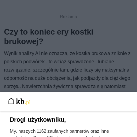
Czy to koniec ery kostki
brukowej?
Wynik analizy AI nie oznacza, że kostka brukowa zniknie z
polskich podwórek - to wciąż sprawdzone i lubiane
rozwiązanie, szczególnie tam, gdzie liczy się maksymalna
odporność na duże obciążenia, jak podjazdy dla ciężkiego
sprzętu. Nawierzchnia żywiczna sprawdza się natomiast
najlepiej na tarasach, ścieżkach, opaskach wokół domu
czy powierzchniach wokół basenu, gdzie liczy się estetyka,
komfort chodzenia boso i szybkie odprowadzanie wody.
Drogi użytkowniku,
Eksperci branżowi podkreślają, że wybór materiału zawsze
powinien uwzględniać indywidualne warunki działki -
My, naszych 1162 zaufanych partnerów oraz inne