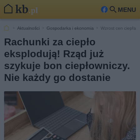
MENU
Fa
Szu
ceb
kaj
Aktualności
Gospodarka i ekonomia
Wzrost cen ciepła
ook
Rachunki za ciepło
eksplodują! Rząd już
szykuje bon ciepłowniczy.
Nie każdy go dostanie