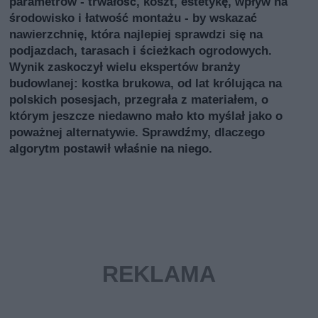
parametrów - trwałość, koszt, estetykę, wpływ na
środowisko i łatwość montażu - by wskazać
nawierzchnię, która najlepiej sprawdzi się na
podjazdach, tarasach i ścieżkach ogrodowych.
Wynik zaskoczył wielu ekspertów branży
budowlanej: kostka brukowa, od lat królująca na
polskich posesjach, przegrała z materiałem, o
którym jeszcze niedawno mało kto myślał jako o
poważnej alternatywie. Sprawdźmy, dlaczego
algorytm postawił właśnie na niego.