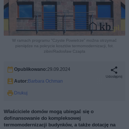
W ramach programu "Czyste Powietrze" można otrzymać
pieniądze na pokrycie kosztów termomodernizacji, fot.
zibin/Radosław Czapla
Opublikowano:
29.09.2024
Udostępnij
Autor:
Barbara Ochman
Drukuj
Właściciele domów mogą ubiegać się o
dofinansowanie do kompleksowej
termomodernizacji budynków, a także dotację na