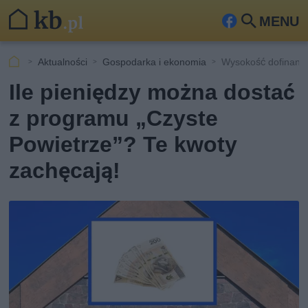
MENU
Fa
Szu
ceb
kaj
Aktualności
Gospodarka i ekonomia
Wysokość dofinanso
ook
Ile pieniędzy można dostać
z programu „Czyste
Powietrze”? Te kwoty
zachęcają!