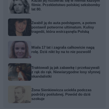
Kazali jej rozbierać się w niemal każdym
filmie. Przekleństwo polskiej seksbomby
lat 80.
Zwabił ją do auta podstępem, a potem
postawił potworne ultimatum. Kulisy
tragedii, która wstrząsnęła Polską
Miała 17 lat i zagrała całkowicie nagą
rolę. Dziś nikt by na to nie pozwolił
Traktowali ją jak zabawkę i przekazywali
z rąk do rąk. Niewiarygodne losy słynnej
skandalistki
Żona Sienkiewicza uciekła podczas
podróży poślubnej. Powód do dziś
szokuje