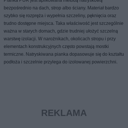
Pianka PUR jest aplikowana metodą natryskową
bezpośrednio na dach, strop albo ściany. Materiał bardzo
szybko się rozpręża i wypełnia szczeliny, pęknięcia oraz
trudno dostępne miejsca. Taka właściwość jest szczególnie
ważna w starych domach, gdzie trudniej ułożyć szczelną
warstwę izolacji. W narożnikach, okolicach stropu i przy
elementach konstrukcyjnych często powstają mostki
termiczne. Natryskiwana pianka dopasowuje się do kształtu
podłoża i szczelnie przylega do izolowanej powierzchni.