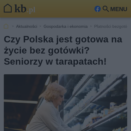
MENU
Fa
Szu
ceb
kaj
Aktualności
Gospodarka i ekonomia
Płatności bezgotów
ook
Czy Polska jest gotowa na
życie bez gotówki?
Seniorzy w tarapatach!