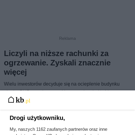
Liczyli na niższe rachunki za
ogrzewanie. Zyskali znacznie
więcej
Wielu inwestorów decyduje się na ocieplenie budynku
pianką PUR przede wszystkim po to, by obniżyć koszty
ogrzewania domu. Część mieszkańców z zaskoczeniem
odkrywa, że po przeprowadzeniu takiej modernizacji
warunki termiczne panujące wewnątrz domu ulegają
Drogi użytkowniku,
wyraźnej poprawie.
My, naszych 1162 zaufanych partnerów oraz inne