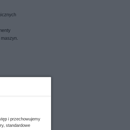
gicznych
gmenty
h maszyn.
stęp i przechowujemy
ory, standardowe