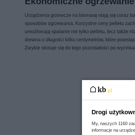
Ekonomiczne ogrzewanie b
Urządzenia grzewcze na biomasę stają się coraz b
sposobów ogrzewania. Korzystne ceny pelletu zach
umożliwiają spalanie nie tylko pelletu, lecz także 
drewna o długości kilku centymetrów, które powsta
Zwykle stosuje się do tego pozostałości po wycinka
Drogi użytkown
My, naszych 1160 zau
informacje na urządze