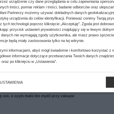
przez urządzenie czy dane przeglądania w celu zapewniania sperson
ych treści, pomiar reklam i treści, badanie odbiorców oraz ulepszan
fani Partnerzy możemy używać dokładnych danych geolokalizacyjn
tykę urządzenia do celów identyfikacji. Ponieważ cenimy Twoją pry
z tych technologii poprzez kliknięcie „Akceptuję”. Zgoda jest dobro
ikając przycisk ustawień prywatności znajdujący się w lewym dolnym
atywa dla pelletu
a danych nie wymagają zgody użytkownika, ale masz prawo sprzeciw
ncje będą miały zastosowania tylko na tej witrynie.
ale 10–18 MJ/kg, co czyni je atrakcyjną alternatywą dla paliw
szymi informacjami, abyś mógł świadomie i komfortowo korzystać z
 mniejszych rozmiarach – mogą one efektywnie zastąpić pellet
gółowe informacje dotyczące przetwarzania Twoich danych znajdzi
tandardowych podajników używanych w kotłach na biomasę.
s
oraz po kliknięciu w „Ustawienia”.
USTAWIENIA
się coś, o czym mało kto myśli przy zakupie