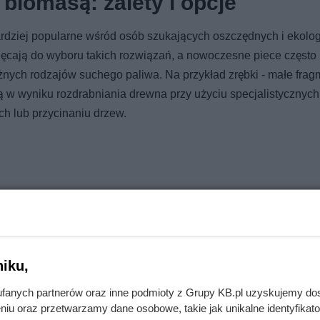
iomasą: zalety i opcje
ardziej popularne wśród osób szukających oszczędnych i ekolo
ęcają do wyboru takich rozwiązań, a nowoczesne piece często
różnych rodzajów suchego paliwa. Na przykład zrębki - małe fra
ją w wyniku rozdrabniania drewna przy użyciu specjalistycznyc
ch lub przycinaniu drzew.
iku,
fanych partnerów oraz inne podmioty z Grupy KB.pl uzyskujemy do
niu oraz przetwarzamy dane osobowe, takie jak unikalne identyfikat