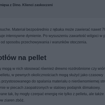
mięsa z Dino. Klienci zaskoczeni
e suche. Materiał bezpośrednio z rębaka może zawierać nawet 
oduje intensywne dymienie. Po wysuszeniu zawartość wilgoci w p
y od sposobu przechowywania i warunków otoczenia.
tłów na pellet
czy mogą w nich stosować również drewno rozdrobnione czy wió
pelletu, w pewnych okolicznościach mogą służyć jako czasowy
 przystosowanego do spalania materiału o nierównomiernej str
nie w piecach zaopatrzonych w stalowy podajnik ślimakowy.
 tak, by mogły czerpać energię nie tylko z pelletu, ale także
ów ziaren zbóż.