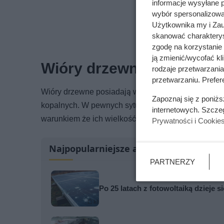
informacje wysyłane 
wybór spersonalizowan
Użytkownika my i Zau
skanować charakterys
zgodę na korzystanie 
ją zmienić/wycofać kl
Wióry drzewne jako altern
rodzaje przetwarzani
przetwarzaniu. Prefere
Wióry drzewne posiadają wartość opałową w przedzi
Zapoznaj się z poniż
kopalnych. W pewnych sytuacjach – zwłaszcza przy
internetowych. Szcze
warunkiem że ich wielkość jest dostosowana do s
Prywatności i Cookie
Najpopularniejsze artykuły
PARTNERZY
Po 25 latach z fotowoltaiką dzieje 