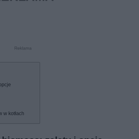
opcje
w w kotłach