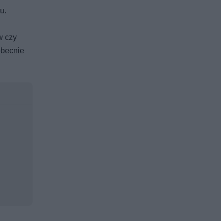
u.
w czy
obecnie