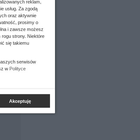
alizowanych reklam,
ie usług. Za zgodą
ych oraz aktywnie
watność, prosimy o
wolna i zawsze możesz
 rogu strony. Niektóre
ić się takiemu
 naszych serwisów
, pod
esz w
Polityce
Akceptuję