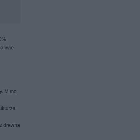
70%
aliwie
ry. Mimo
ukturze.
 z drewna