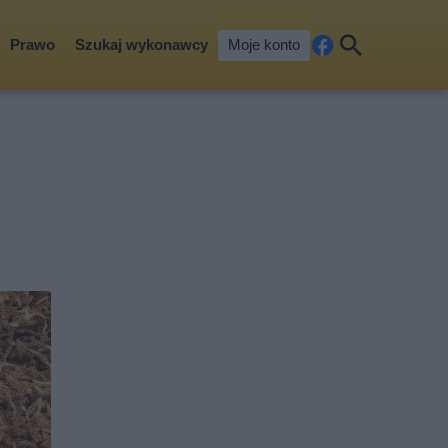
Prawo
Szukaj wykonawcy
Moje konto
Fa
Szu
ceb
kaj
ook