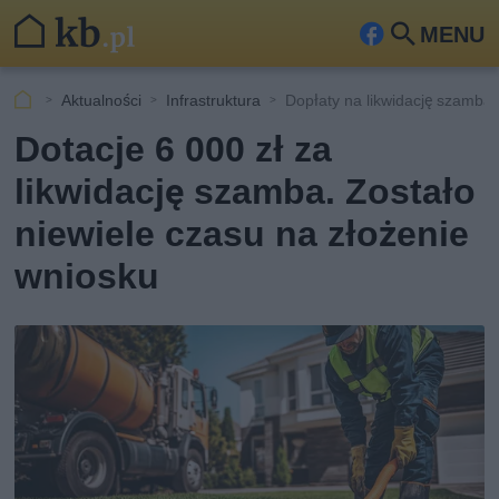
MENU
Fa
Szu
ceb
kaj
Aktualności
Infrastruktura
Dopłaty na likwidację szamba
ook
Dotacje 6 000 zł za
likwidację szamba. Zostało
niewiele czasu na złożenie
wniosku