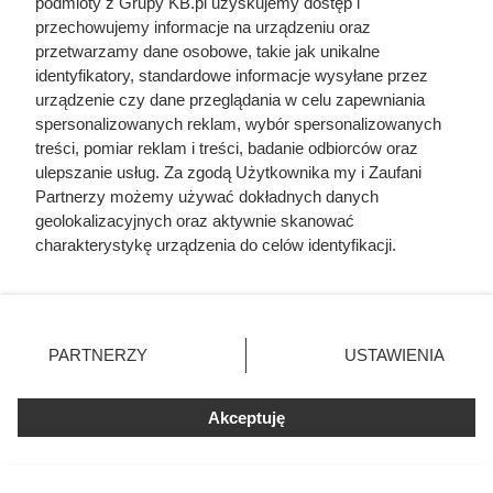
podmioty z Grupy KB.pl uzyskujemy dostęp i
przechowujemy informacje na urządzeniu oraz
Postawił ogrodzenie przy granicy działki. Sąsiad
przetwarzamy dane osobowe, takie jak unikalne
skutecznie zablokował dalsze prace
identyfikatory, standardowe informacje wysyłane przez
urządzenie czy dane przeglądania w celu zapewniania
Zniszczyła wynajmowane mieszkanie i jeszcze
spersonalizowanych reklam, wybór spersonalizowanych
chciała pieniędzy. Skończyło się u komornika
treści, pomiar reklam i treści, badanie odbiorców oraz
ulepszanie usług. Za zgodą Użytkownika my i Zaufani
Partnerzy możemy używać dokładnych danych
Wywierciła studnię przed budową domu. Kilka
geolokalizacyjnych oraz aktywnie skanować
metrów kosztowało ją 30 tys. zł
charakterystykę urządzenia do celów identyfikacji.
Ponieważ cenimy Twoją prywatność, prosimy o zgodę na
16 tysięcy dotacji na magazyn energii. Rusza
korzystanie z tych technologii poprzez kliknięcie
nowy program wsparcia
„Akceptuję”. Zgoda jest dobrowolna i zawsze możesz ją
zmienić/wycofać klikając przycisk ustawień prywatności
PARTNERZY
USTAWIENIA
znajdujący się w lewym dolnym rogu strony. Niektóre
rodzaje przetwarzania danych nie wymagają zgody
użytkownika, ale masz prawo sprzeciwić się takiemu
Akceptuję
przetwarzaniu. Preferencje będą miały zastosowania tylko
na tej witrynie.