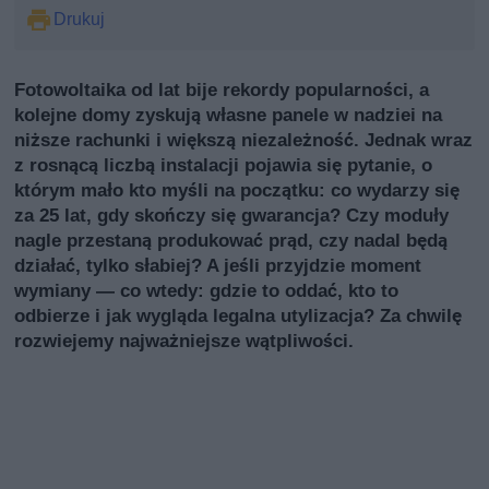
Drukuj
Fotowoltaika od lat bije rekordy popularności, a
kolejne domy zyskują własne panele w nadziei na
niższe rachunki i większą niezależność. Jednak wraz
z rosnącą liczbą instalacji pojawia się pytanie, o
którym mało kto myśli na początku: co wydarzy się
za 25 lat, gdy skończy się gwarancja? Czy moduły
nagle przestaną produkować prąd, czy nadal będą
działać, tylko słabiej? A jeśli przyjdzie moment
wymiany — co wtedy: gdzie to oddać, kto to
odbierze i jak wygląda legalna utylizacja? Za chwilę
rozwiejemy najważniejsze wątpliwości.