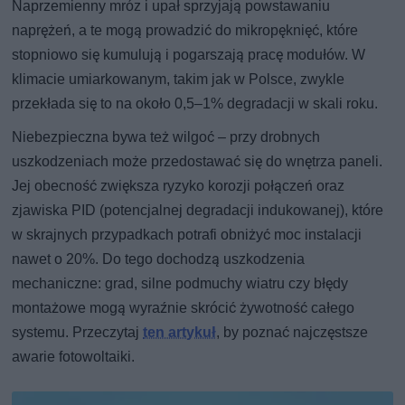
Naprzemienny mróz i upał sprzyjają powstawaniu
naprężeń, a te mogą prowadzić do mikropęknięć, które
stopniowo się kumulują i pogarszają pracę modułów. W
klimacie umiarkowanym, takim jak w Polsce, zwykle
przekłada się to na około 0,5–1% degradacji w skali roku.
Niebezpieczna bywa też wilgoć – przy drobnych
uszkodzeniach może przedostawać się do wnętrza paneli.
Jej obecność zwiększa ryzyko korozji połączeń oraz
zjawiska PID (potencjalnej degradacji indukowanej), które
w skrajnych przypadkach potrafi obniżyć moc instalacji
nawet o 20%. Do tego dochodzą uszkodzenia
mechaniczne: grad, silne podmuchy wiatru czy błędy
montażowe mogą wyraźnie skrócić żywotność całego
systemu. Przeczytaj
ten artykuł
, by poznać najczęstsze
awarie fotowoltaiki.