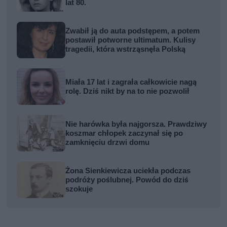
lat 80.
Zwabił ją do auta podstępem, a potem
postawił potworne ultimatum. Kulisy
tragedii, która wstrząsnęła Polską
Miała 17 lat i zagrała całkowicie nagą
rolę. Dziś nikt by na to nie pozwolił
Nie harówka była najgorsza. Prawdziwy
koszmar chłopek zaczynał się po
zamknięciu drzwi domu
Żona Sienkiewicza uciekła podczas
podróży poślubnej. Powód do dziś
szokuje