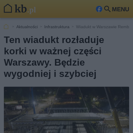
MENU
Fa
Szu
ceb
kaj
Aktualności
Infrastruktura
Wiadukt w Warszawie Rembe
ook
Ten wiadukt rozładuje
korki w ważnej części
Warszawy. Będzie
wygodniej i szybciej