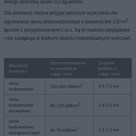
energii potrzeba spalić 0,2 kg pelletu.
Dla orientacji można przyjąć poniższe wyliczenia dla
2
ogrzewania domu jednorodzinnego o powierzchni 150 m
łącznie z przygotowaniem c.w.u. Są to wartości poglądowe
i nie zastępują w żadnym stopniu indywidualnych wyliczeń.
Zapotrzebowanie
Zużycie
Standard
na energię w
pelletu w
budynku
ciągu roku
ciągu roku
stare
2
4,5-7,5 ton
150-250 kWh/m
budownictwo
stare
2
budownictwo
2,4-3,6 ton
80-120 kWh/m
docieplone
nowe
budownictwo
2
1,2-2,1 ton
40-70 kWh/m
energooszczędn