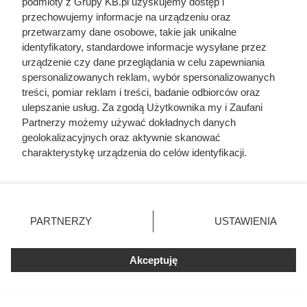
podmioty z Grupy KB.pl uzyskujemy dostęp i
przechowujemy informacje na urządzeniu oraz
przetwarzamy dane osobowe, takie jak unikalne
identyfikatory, standardowe informacje wysyłane przez
urządzenie czy dane przeglądania w celu zapewniania
spersonalizowanych reklam, wybór spersonalizowanych
treści, pomiar reklam i treści, badanie odbiorców oraz
ulepszanie usług. Za zgodą Użytkownika my i Zaufani
Partnerzy możemy używać dokładnych danych
geolokalizacyjnych oraz aktywnie skanować
charakterystykę urządzenia do celów identyfikacji.
Ponieważ cenimy Twoją prywatność, prosimy o zgodę na
korzystanie z tych technologii poprzez kliknięcie
„Akceptuję”. Zgoda jest dobrowolna i zawsze możesz ją
zmienić/wycofać klikając przycisk ustawień prywatności
Czytaj także:
PARTNERZY
USTAWIENIA
znajdujący się w lewym dolnym rogu strony. Niektóre
rodzaje przetwarzania danych nie wymagają zgody
Córki Młynarskiego przerwały milczenie. „Żyliśmy
użytkownika, ale masz prawo sprzeciwić się takiemu
Akceptuję
w strachu”
przetwarzaniu. Preferencje będą miały zastosowania tylko
na tej witrynie.