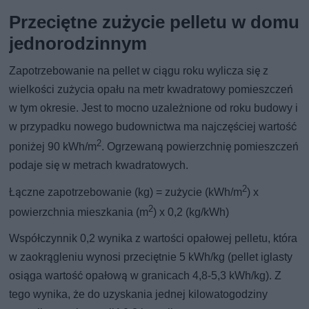
Przeciętne zużycie pelletu w domu
jednorodzinnym
Zapotrzebowanie na pellet w ciągu roku wylicza się z
wielkości zużycia opału na metr kwadratowy pomieszczeń
w tym okresie. Jest to mocno uzależnione od roku budowy i
w przypadku nowego budownictwa ma najczęściej wartość
2
poniżej 90 kWh/m
. Ogrzewaną powierzchnię pomieszczeń
podaje się w metrach kwadratowych.
2
Łączne zapotrzebowanie (kg) = zużycie (kWh/m
) x
2
powierzchnia mieszkania (m
) x 0,2 (kg/kWh)
Współczynnik 0,2 wynika z wartości opałowej pelletu, która
w zaokrągleniu wynosi przeciętnie 5 kWh/kg (pellet iglasty
osiąga wartość opałową w granicach 4,8-5,3 kWh/kg). Z
tego wynika, że do uzyskania jednej kilowatogodziny