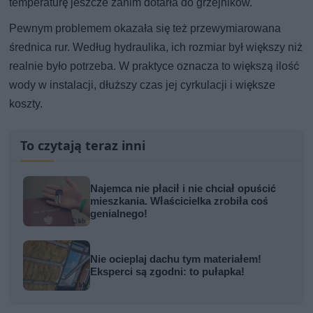
temperaturę jeszcze zanim dotarła do grzejników.
Pewnym problemem okazała się też przewymiarowana
średnica rur. Według hydraulika, ich rozmiar był większy niż
realnie było potrzeba. W praktyce oznacza to większą ilość
wody w instalacji, dłuższy czas jej cyrkulacji i większe
koszty.
To czytają teraz inni
Najemca nie płacił i nie chciał opuścić
mieszkania. Właścicielka zrobiła coś
genialnego!
Nie ocieplaj dachu tym materiałem!
Eksperci są zgodni: to pułapka!