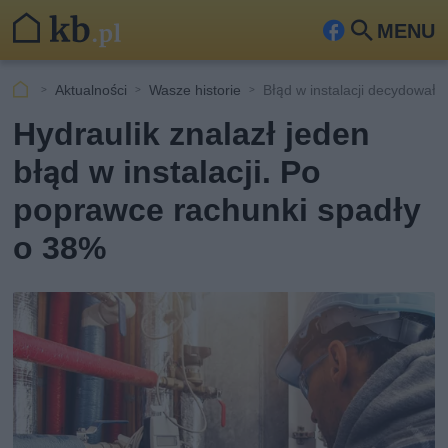
MENU
Fa
Szu
ceb
kaj
Aktualności
Wasze historie
Błąd w instalacji decydował 
ook
Hydraulik znalazł jeden
błąd w instalacji. Po
poprawce rachunki spadły
o 38%