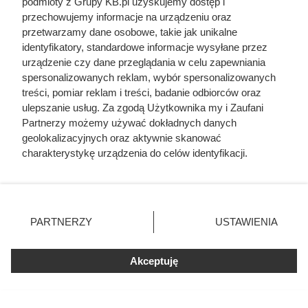
podmioty z Grupy KB.pl uzyskujemy dostęp i
przechowujemy informacje na urządzeniu oraz
przetwarzamy dane osobowe, takie jak unikalne
identyfikatory, standardowe informacje wysyłane przez
urządzenie czy dane przeglądania w celu zapewniania
spersonalizowanych reklam, wybór spersonalizowanych
treści, pomiar reklam i treści, badanie odbiorców oraz
ulepszanie usług. Za zgodą Użytkownika my i Zaufani
Partnerzy możemy używać dokładnych danych
geolokalizacyjnych oraz aktywnie skanować
charakterystykę urządzenia do celów identyfikacji.
Ten gatunek drewna daje
Ponieważ cenimy Twoją prywatność, prosimy o zgodę na
najwięcej ciepła, a Polacy rzadko
korzystanie z tych technologii poprzez kliknięcie
„Akceptuję”. Zgoda jest dobrowolna i zawsze możesz ją
go kupują. Prawdziwy król
zmienić/wycofać klikając przycisk ustawień prywatności
PARTNERZY
USTAWIENIA
kaloryczności
znajdujący się w lewym dolnym rogu strony. Niektóre
rodzaje przetwarzania danych nie wymagają zgody
użytkownika, ale masz prawo sprzeciwić się takiemu
Akceptuję
przetwarzaniu. Preferencje będą miały zastosowania tylko
na tej witrynie.