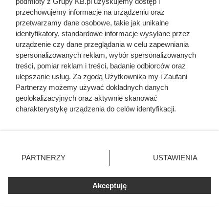
podmioty z Grupy KB.pl uzyskujemy dostęp i
przechowujemy informacje na urządzeniu oraz
przetwarzamy dane osobowe, takie jak unikalne
identyfikatory, standardowe informacje wysyłane przez
urządzenie czy dane przeglądania w celu zapewniania
spersonalizowanych reklam, wybór spersonalizowanych
treści, pomiar reklam i treści, badanie odbiorców oraz
ulepszanie usług. Za zgodą Użytkownika my i Zaufani
Doprowadził do śmierci większej
Partnerzy możemy używać dokładnych danych
liczby ludzi niż Hitler i Stalin
geolokalizacyjnych oraz aktywnie skanować
charakterystykę urządzenia do celów identyfikacji.
razem wzięci. Mimo to czczą go
Ponieważ cenimy Twoją prywatność, prosimy o zgodę na
jako bohatera
korzystanie z tych technologii poprzez kliknięcie
„Akceptuję”. Zgoda jest dobrowolna i zawsze możesz ją
zmienić/wycofać klikając przycisk ustawień prywatności
PARTNERZY
USTAWIENIA
znajdujący się w lewym dolnym rogu strony. Niektóre
rodzaje przetwarzania danych nie wymagają zgody
użytkownika, ale masz prawo sprzeciwić się takiemu
Akceptuję
przetwarzaniu. Preferencje będą miały zastosowania tylko
na tej witrynie.