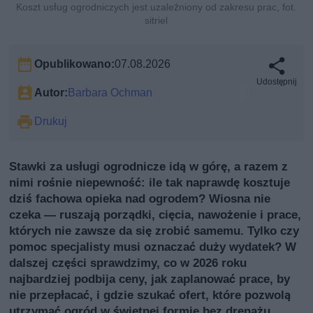
Koszt usług ogrodniczych jest uzależniony od zakresu prac, fot.
sitriel
Opublikowano:
07.08.2026
Udostępnij
Autor:
Barbara Ochman
Drukuj
Stawki za usługi ogrodnicze idą w górę, a razem z
nimi rośnie niepewność: ile tak naprawdę kosztuje
dziś fachowa opieka nad ogrodem? Wiosna nie
czeka — ruszają porządki, cięcia, nawożenie i prace,
których nie zawsze da się zrobić samemu. Tylko czy
pomoc specjalisty musi oznaczać duży wydatek? W
dalszej części sprawdzimy, co w 2026 roku
najbardziej podbija ceny, jak zaplanować prace, by
nie przepłacać, i gdzie szukać ofert, które pozwolą
utrzymać ogród w świetnej formie bez drenażu