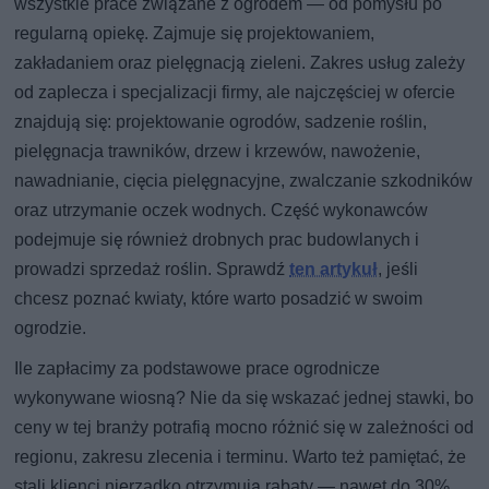
wszystkie prace związane z ogrodem — od pomysłu po
regularną opiekę. Zajmuje się projektowaniem,
zakładaniem oraz pielęgnacją zieleni. Zakres usług zależy
od zaplecza i specjalizacji firmy, ale najczęściej w ofercie
znajdują się: projektowanie ogrodów, sadzenie roślin,
pielęgnacja trawników, drzew i krzewów, nawożenie,
nawadnianie, cięcia pielęgnacyjne, zwalczanie szkodników
oraz utrzymanie oczek wodnych. Część wykonawców
podejmuje się również drobnych prac budowlanych i
prowadzi sprzedaż roślin. Sprawdź
ten artykuł
, jeśli
chcesz poznać kwiaty, które warto posadzić w swoim
ogrodzie.
Ile zapłacimy za podstawowe prace ogrodnicze
wykonywane wiosną? Nie da się wskazać jednej stawki, bo
ceny w tej branży potrafią mocno różnić się w zależności od
regionu, zakresu zlecenia i terminu. Warto też pamiętać, że
stali klienci nierzadko otrzymują rabaty — nawet do 30%.