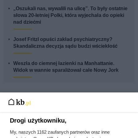
„Oszukali nas, wywalili na ulicę”. To były ostatnie
słowa 20-letniej Polki, która wyjechała do opieki
nad dziećmi
Josef Fritzl opuści zakład psychiatryczny?
Skandaliczna decyzja sądu budzi wściekłość
Weszła do ciemnej łazienki na Manhattanie.
Widok w wannie sparaliżował całe Nowy Jork
Drogi użytkowniku,
My, naszych 1162 zaufanych partnerów oraz inne