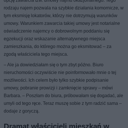
opcję zawarcia tzw. umowy najmu okazjonalnego. Tego
rodzaju najem pozwala na szybkie działania komornicze, w
tym eksmisję lokatorów, którzy nie dotrzymują warunków
umowy. Warunkiem zawarcia takiej umowy jest notarialne
oświadczenie najemcy o dobrowolnym poddaniu się
egzekucji oraz wskazanie alternatywnego miejsca
zamieszkania, do którego można go eksmitować – za
zgodą właściciela tego miejsca.
– Ale ja dowiedziałam się o tym zbyt późno. Biuro
nieruchomości oczywiście nie poinformowało mnie o tej
możliwości. Ich celem było tylko szybkie podpisanie
umowy, pobranie prowizji i zamknięcie sprawy – mówi
Barbara. – Poszłam do biura, próbowałam się dogadać, ale
umyli od tego ręce. Teraz muszę sobie z tym radzić sama –
dodaje z goryczą.
Dramat właścicieli mieszkań w