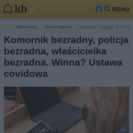
MENU
Fa
Szu
ceb
kaj
Aktualności
Wasze historie
Lokatorzy zalegają im 80 tysi
ook
Komornik bezradny, policja
bezradna, właścicielka
bezradna. Winna? Ustawa
covidowa