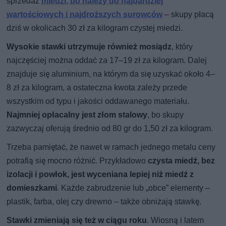
sprzedaż
miedzi, bo należy do najbardziej
wartościowych i najdroższych surowców
– skupy płacą
dziś w okolicach 30 zł za kilogram czystej miedzi.
Wysokie stawki utrzymuje również mosiądz
, który
najczęściej można oddać za 17–19 zł za kilogram. Dalej
znajduje się aluminium, na którym da się uzyskać około 4–
8 zł za kilogram, a ostateczna kwota zależy przede
wszystkim od typu i jakości oddawanego materiału.
Najmniej opłacalny jest złom stalowy
, bo skupy
zazwyczaj oferują średnio od 80 gr do 1,50 zł za kilogram.
Trzeba pamiętać, że nawet w ramach jednego metalu ceny
potrafią się mocno różnić. Przykładowo
czysta miedź, bez
izolacji i powłok, jest wyceniana lepiej niż miedź z
domieszkami
. Każde zabrudzenie lub „obce” elementy –
plastik, farba, olej czy drewno – także obniżają stawkę.
Stawki zmieniają się też w ciągu roku
. Wiosną i latem