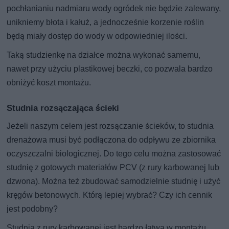
pochłanianiu nadmiaru wody ogródek nie będzie zalewany,
unikniemy błota i kałuż, a jednocześnie korzenie roślin
będą miały dostęp do wody w odpowiedniej ilości.
Taką studzienkę na działce można wykonać samemu,
nawet przy użyciu plastikowej beczki, co pozwala bardzo
obniżyć koszt montażu.
Studnia rozsączająca ścieki
Jeżeli naszym celem jest rozsączanie ścieków, to studnia
drenażowa musi być podłączona do odpływu ze zbiornika
oczyszczalni biologicznej. Do tego celu można zastosować
studnię z gotowych materiałów PCV (z rury karbowanej lub
dzwona). Można też zbudować samodzielnie studnię i użyć
kręgów betonowych. Którą lepiej wybrać? Czy ich cennik
jest podobny?
Studnia z rury karbowanej jest bardzo łatwa w montażu,