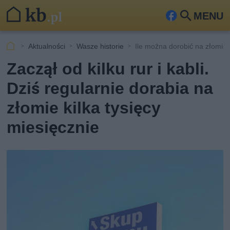
MENU
Fa
Szu
ceb
kaj
Aktualności
Wasze historie
Ile można dorobić na złomie
ook
Zaczął od kilku rur i kabli.
Dziś regularnie dorabia na
złomie kilka tysięcy
miesięcznie