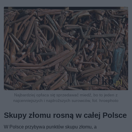
Najbardziej opłaca się sprzedawać miedź, bo to jeden z
najcenniejszych i najdroższych surowców, fot. hroephoto
Skupy złomu rosną w całej Polsce
W Polsce przybywa punktów skupu złomu, a