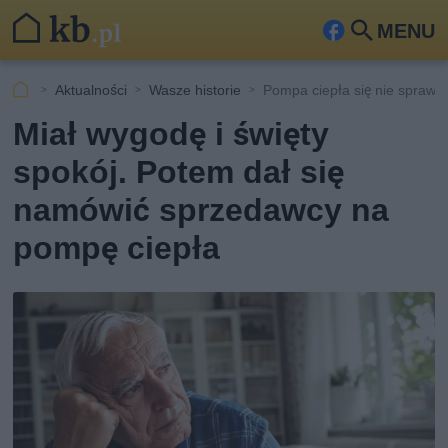
MENU
Fa
Szu
ceb
kaj
Aktualności
Wasze historie
Pompa ciepła się nie sprawdz
ook
Miał wygodę i święty
spokój. Potem dał się
namówić sprzedawcy na
pompę ciepła