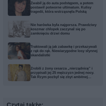
Zwabił ją do auta podstępem, a potem
postawił potworne ultimatum. Kulisy
tragedii, która wstrząsnęła Polską
Nie harówka była najgorsza. Prawdziwy
koszmar chłopek zaczynał się po
zamknięciu drzwi domu
Traktowali ją jak zabawkę i przekazywali
z rąk do rąk. Niewiarygodne losy słynnej
skandalistki
Zrobili z żony cesarza „nierządnicę” i
przypisali jej 25 mężczyzn jednej nocy.
Tak Rzym pozbył się zbyt ambitnej
kobiety
Czytaj także: