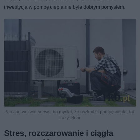
inwestycja w pompę ciepła nie była dobrym pomysłem.
Pan Jan wezwał serwis, bo myślał, że uszkodził pompę ciepła, fot.
Lazy_Bear
Stres, rozczarowanie i ciągła