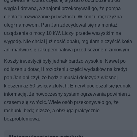
ogrzewania. Coraz częściej słyszał o odchodzeniu od
węgla i drewna, a znajomi przekonywali go, że pompa
ciepła to rozwiązanie przyszłości. W końcu mężczyzna
uległ namowom. Pan Jan zdecydował się na montaż
urządzenia o mocy 10 kW. Liczył przede wszystkim na
wygodę. Nie chciał już nosić opału, regularnie czyścić kotła
ani martwić się zakupem paliwa przed sezonem zimowym.
Koszty inwestycji były jednak bardzo wysokie. Nawet po
odliczeniu dotacji i rozłożeniu części wydatków na kredyt
pan Jan obliczył, że będzie musiał dołożyć z własnej
kieszeni aż 50 tysięcy złotych. Emeryt pocieszał się jednak
informacją, że nowoczesny system ogrzewania powinien z
czasem się zwrócić. Wiele osób przekonywało go, że
rachunki będą niższe, a obsługa praktycznie
bezproblemowa.
Najpopularniejsze artykuły