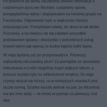
Po powrocie do domu zaczęliśmy zbierać informacje o
codziennym życiu we Wrześni: czytaliśmy opinie,
przeglądaliśmy wpisy i dopytywałam na lokalnej grupie na
Facebooku. Odpowiedzi były w większości bardzo
entuzjastyczne. Pomyślałam wtedy, że skoro to tak blisko
Poznania, a na miejscu da się załatwić wszystkie
podstawowe sprawy i skorzystać z potrzebnych usług
(nawet takich jak opera), to trudno będzie trafić lepiej.
W maju byliśmy już po przeprowadzce. Pierwszy,
najbardziej odczuwalny plus? Za pieniądze ze sprzedaży
mieszkania w Łodzi mogliśmy kupić większe lokum, a
jeszcze wystarczyło na odświeżenie wnętrza. Do tego
czynsz okazał się niższy, co w mniejszych miastach jest
raczej normą. Szybko wyszło jednak na jaw, że Września
ma też inne atuty — te mniej oczywiste na pierwszy rzut
oka.