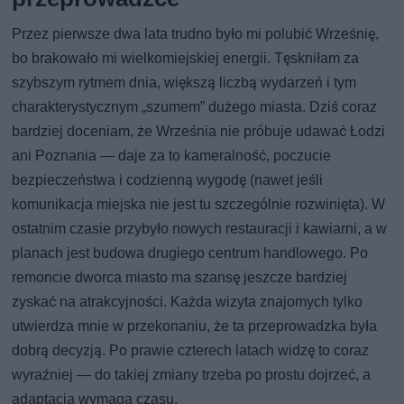
Przez pierwsze dwa lata trudno było mi polubić Wrześnię,
bo brakowało mi wielkomiejskiej energii. Tęskniłam za
szybszym rytmem dnia, większą liczbą wydarzeń i tym
charakterystycznym „szumem” dużego miasta. Dziś coraz
bardziej doceniam, że Września nie próbuje udawać Łodzi
ani Poznania — daje za to kameralność, poczucie
bezpieczeństwa i codzienną wygodę (nawet jeśli
komunikacja miejska nie jest tu szczególnie rozwinięta). W
ostatnim czasie przybyło nowych restauracji i kawiarni, a w
planach jest budowa drugiego centrum handlowego. Po
remoncie dworca miasto ma szansę jeszcze bardziej
zyskać na atrakcyjności. Każda wizyta znajomych tylko
utwierdza mnie w przekonaniu, że ta przeprowadzka była
dobrą decyzją. Po prawie czterech latach widzę to coraz
wyraźniej — do takiej zmiany trzeba po prostu dojrzeć, a
adaptacja wymaga czasu.