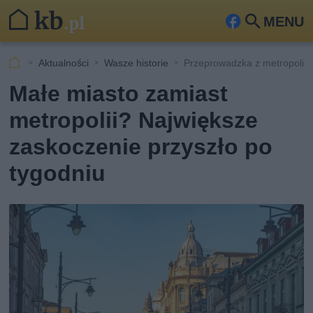
MENU
Fa
Szu
ceb
kaj
Aktualności
Wasze historie
Przeprowadzka z metropolii 
ook
Małe miasto zamiast
metropolii? Największe
zaskoczenie przyszło po
tygodniu