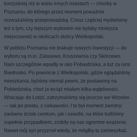
korzystniej niż w wielu innych miastach — choćby w
Poznaniu, do którego przez moment poważnie
rozważaliśmy przeprowadzkę. Coraz częściej myśleliśmy
też o tym, czy lepszym wyborem nie byłaby mniejsza
miejscowość w okolicach stolicy Wielkopolski.
W pobliżu Poznania nie brakuje nowych inwestycji — do
wyboru są m.in. Zalasewo, Kruszewnia czy Skórzewo.
Nam szczególnie wpadły w oko Pobiedziska, a tuż za nimi
Biedrusko. Po powrocie z Wielkopolski, gdzie oglądaliśmy
mieszkania, byliśmy niemal pewni, że postawimy na
Pobiedziska, choć ja wciąż miałam kilka wątpliwości.
Wracając do Łodzi, zatrzymaliśmy się jeszcze we Wrześni
— tak po prostu, z ciekawości. I to był moment zwrotny:
zarówno ścisłe centrum, jak i osiedle, na które trafiliśmy
zupełnie przypadkiem, zrobiły na nas ogromne wrażenie.
Nawet mój syn przyznał wtedy, że mógłby tu zamieszkać.