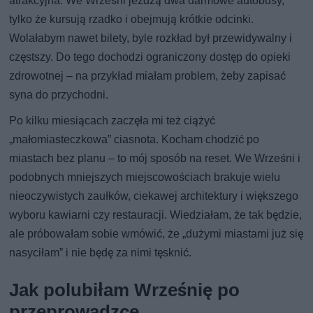
atrakcyjna. We Wrześni jeżdżą dwa darmowe autobusy,
tylko że kursują rzadko i obejmują krótkie odcinki.
Wolałabym nawet bilety, byle rozkład był przewidywalny i
częstszy. Do tego dochodzi ograniczony dostęp do opieki
zdrowotnej – na przykład miałam problem, żeby zapisać
syna do przychodni.
Po kilku miesiącach zaczęła mi też ciążyć
„małomiasteczkowa” ciasnota. Kocham chodzić po
miastach bez planu – to mój sposób na reset. We Wrześni i
podobnych mniejszych miejscowościach brakuje wielu
nieoczywistych zaułków, ciekawej architektury i większego
wyboru kawiarni czy restauracji. Wiedziałam, że tak będzie,
ale próbowałam sobie wmówić, że „dużymi miastami już się
nasyciłam” i nie będę za nimi tęsknić.
Jak polubiłam Wrześnię po
przeprowadzce