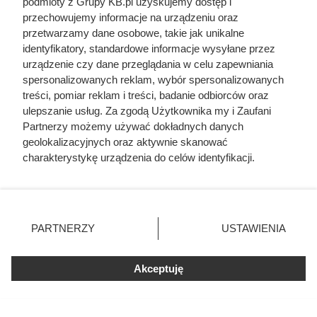
podmioty z Grupy KB.pl uzyskujemy dostęp i
przechowujemy informacje na urządzeniu oraz
Ocieplił dach pianką PUR. W trakcie letnich
przetwarzamy dane osobowe, takie jak unikalne
upałów wszedł na poddasze i zaczęły się
identyfikatory, standardowe informacje wysyłane przez
problemy
urządzenie czy dane przeglądania w celu zapewniania
spersonalizowanych reklam, wybór spersonalizowanych
Uwięził żonę i dzieci, porywał młode dziewczyny.
treści, pomiar reklam i treści, badanie odbiorców oraz
Co się działo w zamku polskiego magnata
ulepszanie usług. Za zgodą Użytkownika my i Zaufani
Partnerzy możemy używać dokładnych danych
geolokalizacyjnych oraz aktywnie skanować
charakterystykę urządzenia do celów identyfikacji.
Ponieważ cenimy Twoją prywatność, prosimy o zgodę na
korzystanie z tych technologii poprzez kliknięcie
„Akceptuję”. Zgoda jest dobrowolna i zawsze możesz ją
zmienić/wycofać klikając przycisk ustawień prywatności
PARTNERZY
USTAWIENIA
znajdujący się w lewym dolnym rogu strony. Niektóre
rodzaje przetwarzania danych nie wymagają zgody
użytkownika, ale masz prawo sprzeciwić się takiemu
Akceptuję
przetwarzaniu. Preferencje będą miały zastosowania tylko
na tej witrynie.