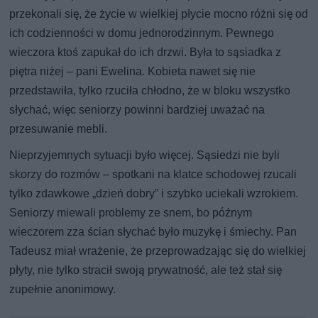
przekonali się, że życie w wielkiej płycie mocno różni się od
ich codzienności w domu jednorodzinnym. Pewnego
wieczora ktoś zapukał do ich drzwi. Była to sąsiadka z
piętra niżej – pani Ewelina. Kobieta nawet się nie
przedstawiła, tylko rzuciła chłodno, że w bloku wszystko
słychać, więc seniorzy powinni bardziej uważać na
przesuwanie mebli.
Nieprzyjemnych sytuacji było więcej. Sąsiedzi nie byli
skorzy do rozmów – spotkani na klatce schodowej rzucali
tylko zdawkowe „dzień dobry” i szybko uciekali wzrokiem.
Seniorzy miewali problemy ze snem, bo późnym
wieczorem zza ścian słychać było muzykę i śmiechy. Pan
Tadeusz miał wrażenie, że przeprowadzając się do wielkiej
płyty, nie tylko stracił swoją prywatność, ale też stał się
zupełnie anonimowy.