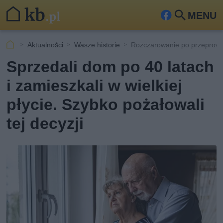
MENU
Fa
Szu
ceb
kaj
Aktualności
Wasze historie
Rozczarowanie po przeprowad
ook
Sprzedali dom po 40 latach
i zamieszkali w wielkiej
płycie. Szybko pożałowali
tej decyzji