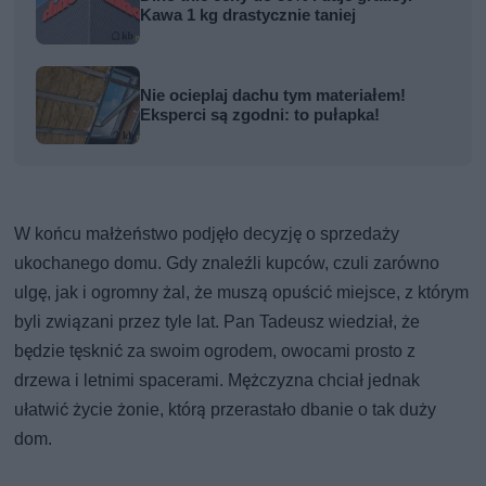
Kawa 1 kg drastycznie taniej
Nie ocieplaj dachu tym materiałem!
Eksperci są zgodni: to pułapka!
W końcu małżeństwo podjęło decyzję o sprzedaży
ukochanego domu. Gdy znaleźli kupców, czuli zarówno
ulgę, jak i ogromny żal, że muszą opuścić miejsce, z którym
byli związani przez tyle lat. Pan Tadeusz wiedział, że
będzie tęsknić za swoim ogrodem, owocami prosto z
drzewa i letnimi spacerami. Mężczyzna chciał jednak
ułatwić życie żonie, którą przerastało dbanie o tak duży
dom.