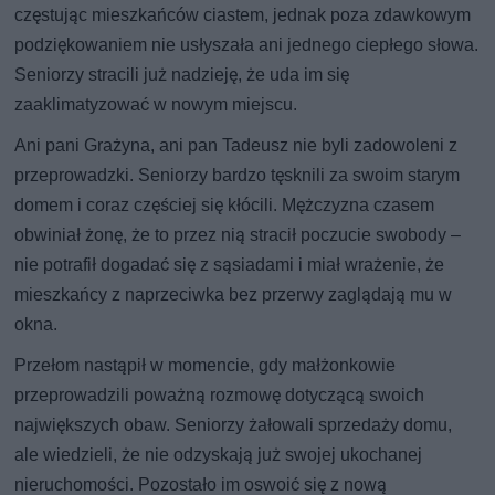
częstując mieszkańców ciastem, jednak poza zdawkowym
podziękowaniem nie usłyszała ani jednego ciepłego słowa.
Seniorzy stracili już nadzieję, że uda im się
zaaklimatyzować w nowym miejscu.
Ani pani Grażyna, ani pan Tadeusz nie byli zadowoleni z
przeprowadzki. Seniorzy bardzo tęsknili za swoim starym
domem i coraz częściej się kłócili. Mężczyzna czasem
obwiniał żonę, że to przez nią stracił poczucie swobody –
nie potrafił dogadać się z sąsiadami i miał wrażenie, że
mieszkańcy z naprzeciwka bez przerwy zaglądają mu w
okna.
Przełom nastąpił w momencie, gdy małżonkowie
przeprowadzili poważną rozmowę dotyczącą swoich
największych obaw. Seniorzy żałowali sprzedaży domu,
ale wiedzieli, że nie odzyskają już swojej ukochanej
nieruchomości. Pozostało im oswoić się z nową