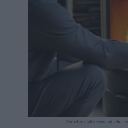
Kornel zakupił drewno od kilku s