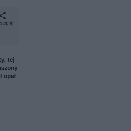
stępnij
, tej
muszony
ł opał