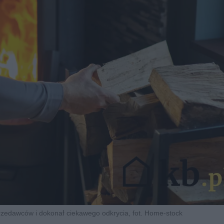
przedawców i dokonał ciekawego odkrycia, fot. Home-stock