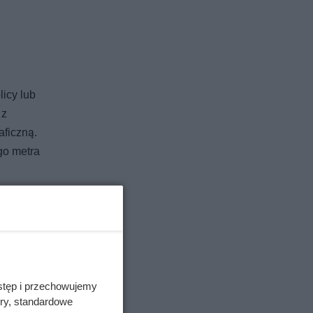
icy lub
 z
aficzną.
go metra
go
ewutni.
stęp i przechowujemy
ory, standardowe