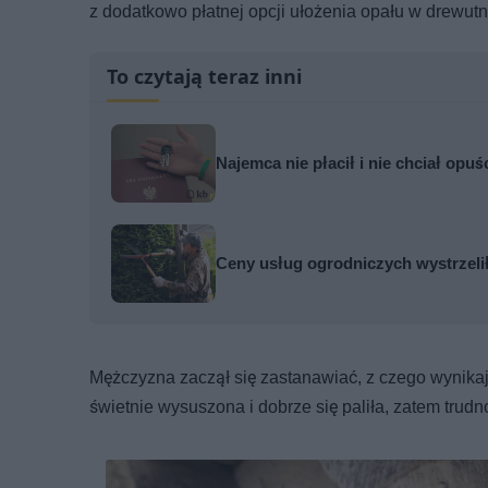
z dodatkowo płatnej opcji ułożenia opału w drewutn
To czytają teraz inni
Najemca nie płacił i nie chciał opuś
Ceny usług ogrodniczych wystrzelił
Mężczyzna zaczął się zastanawiać, z czego wynika
świetnie wysuszona i dobrze się paliła, zatem trud