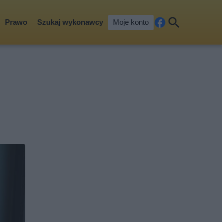
Prawo
Szukaj wykonawcy
Moje konto
Fa
Szu
ceb
kaj
ook