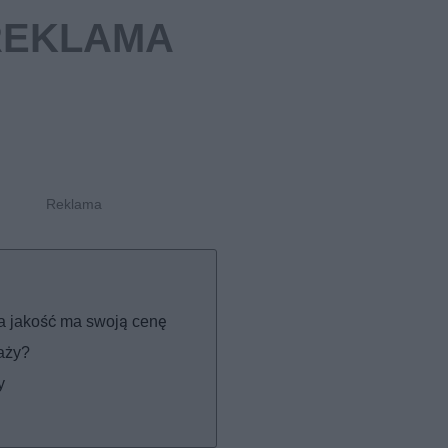
a jakość ma swoją cenę
daży?
y