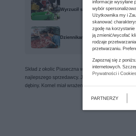
informacje wysyłane 
wybór spersonalizowan
Wyrzucił stary komputer. Sąsiad po
Użytkownika my i Zau
skanować charakterys
zgodę na korzystanie 
ją zmienić/wycofać kl
Dziennikarze ujawnili pochodzenie 
rodzaje przetwarzani
przetwarzaniu. Prefere
Zapoznaj się z poniż
internetowych. Szcze
Skład z okolic Piaseczna wydawał się miejscem go
Prywatności i Cookie
najlepszego sprzedawcy. Jedynym minusem była ce
dębiny. Kornel miał wrażenie, że w przeszłości kupo
PARTNERZY