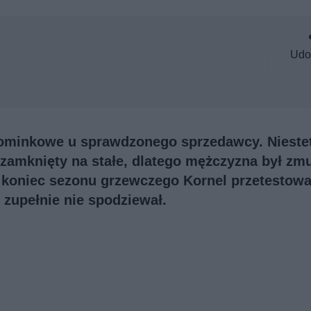
Udo
ominkowe u sprawdzonego sprzedawcy. Niestety
ł zamknięty na stałe, dlatego mężczyzna był z
 koniec sezonu grzewczego Kornel przetestowa
ę zupełnie nie spodziewał.