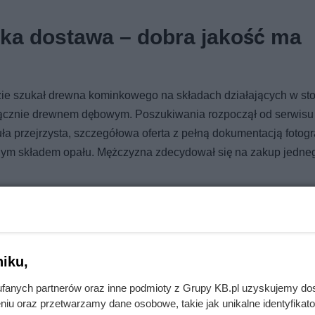
bka dostawa – dobra jakość ma
ie szukał drewna kominkowego na składach działających w stol
yłącznie drewnem dębowym. Poszukiwania rozpoczął od serwisu
a przejrzysta, szczegółowa oferta z pełną dokumentacją fotogr
lnym składem opału. Mężczyzna zdecydował się na zakup jedne
ne przez dwa i pół roku, więc jest gotowe do natychmiastowe
no było ułożone ciasno na palecie, a sam transport był szybki,
acownik składu za dodatkową opłatą wniósł i ułożył opał w dr
iku,
fanych partnerów oraz inne podmioty z Grupy KB.pl uzyskujemy do
niu oraz przetwarzamy dane osobowe, takie jak unikalne identyfikat