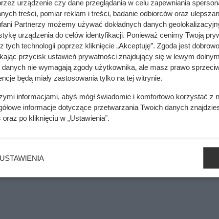
przez urządzenie czy dane przeglądania w celu zapewniania sperson
ych treści, pomiar reklam i treści, badanie odbiorców oraz ulepszan
kazał mu, jak na tym złomie zarobić nawet 500 zł
fani Partnerzy możemy używać dokładnych danych geolokalizacyjn
tykę urządzenia do celów identyfikacji. Ponieważ cenimy Twoją pry
z tych technologii poprzez kliknięcie „Akceptuję”. Zgoda jest dobro
ikając przycisk ustawień prywatności znajdujący się w lewym dolnym
mięsa z Dino. Klienci zaskoczeni
a danych nie wymagają zgody użytkownika, ale masz prawo sprzeciw
ncje będą miały zastosowania tylko na tej witrynie.
szymi informacjami, abyś mógł świadomie i komfortowo korzystać z
gółowe informacje dotyczące przetwarzania Twoich danych znajdzi
dnym zaufania, ale Kornel postanowił kontynuować poszukiwan
s
oraz po kliknięciu w „Ustawienia”.
na drewna – mężczyzna zapłacił 800 zł za jeden metr szeście
wał opał nieco taniej.
USTAWIENIA