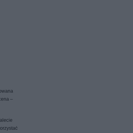
towana
cena –
alecie
korzystać