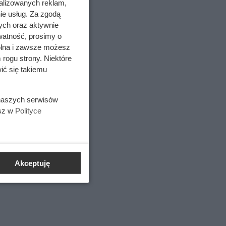
alizowanych reklam,
ie usług. Za zgodą
ych oraz aktywnie
watność, prosimy o
wolna i zawsze możesz
 rogu strony. Niektóre
ić się takiemu
 naszych serwisów
esz w
Polityce
ia
nny
Akceptuję