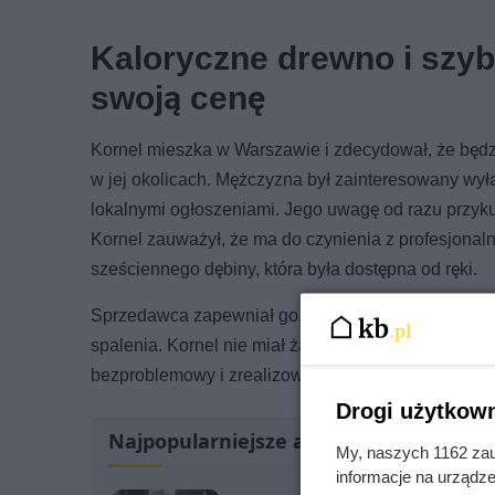
Kaloryczne drewno i szy
swoją cenę
Kornel mieszka w Warszawie i zdecydował, że będz
w jej okolicach. Mężczyzna był zainteresowany w
lokalnymi ogłoszeniami. Jego uwagę od razu przykuł
Kornel zauważył, że ma do czynienia z profesjona
sześciennego dębiny, która była dostępna od ręki.
Sprzedawca zapewniał go, że drewno było sezonowa
spalenia. Kornel nie miał żadnych zastrzeżeń – drew
bezproblemowy i zrealizowany tego samego dnia. Pr
Drogi użytkown
Najpopularniejsze artykuły
My, naszych 1162 zau
informacje na urządze