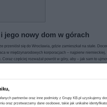
 i jego nowy dom w górach
ze przeniósł się do Wrocławia, gdzie zamieszkał na stałe. Doce
aca w międzynarodowych korporacjach – najpierw niemieckiej, 
. Coraz częściej rozważał powrót w góry, aby – jak sam to ujmo
zolu”. Mimo to powrót w rodzinne strony nie był brany pod uwagę
ładane.
 rejonach. Jacek zabrał grupę przyjaciół do Jeleniej Góry i jej 
spomina, „wydarzyła się magia”. Zobaczył stary, piętrowy dom z
iku,
padającym się płotem i zawieszonymi glinianymi donicami. „Nie
fanych partnerów oraz inne podmioty z Grupy KB.pl uzyskujemy do
 falę ciepłych wspomnień. I tam była taka cisza” – wspomina. K
niu oraz przetwarzamy dane osobowe, takie jak unikalne identyfikat