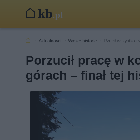
Aktualności
Wasze historie
Rzucił wszystko i 
Porzucił pracę w k
górach – finał tej h