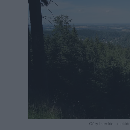
Góry Izerskie - niektó