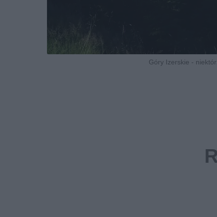
Góry Izerskie - niektó