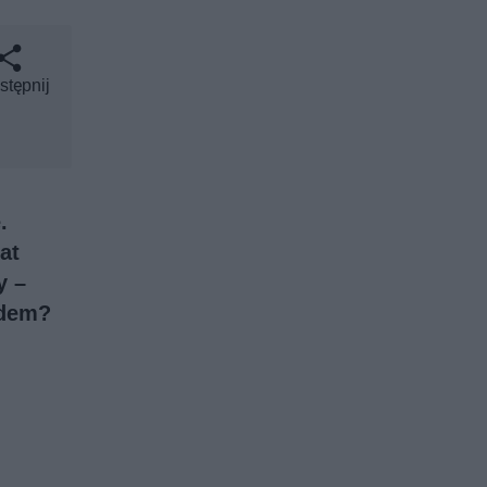
stępnij
.
at
y –
adem?