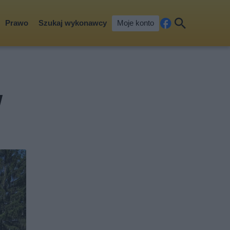
Prawo
Szukaj wykonawcy
Moje konto
Fa
Szu
ceb
kaj
ook
w