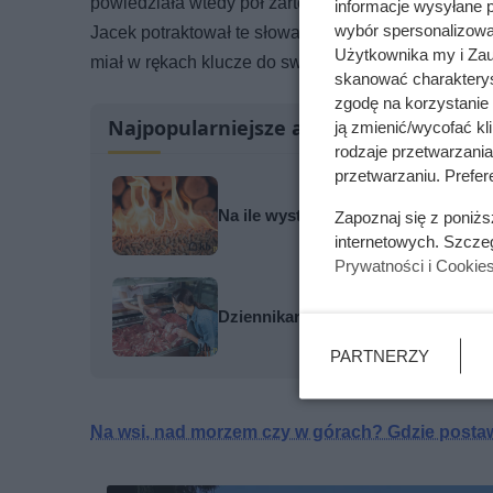
powiedziała wtedy pół żartem: „Kup go sobie, nikt 
informacje wysyłane 
wybór spersonalizowan
Jacek potraktował te słowa bardzo poważnie. Sprawd
Użytkownika my i Zau
miał w rękach klucze do swojego nowego-starego 
skanować charakterys
zgodę na korzystanie 
Najpopularniejsze artykuły
ją zmienić/wycofać kl
rodzaje przetwarzani
przetwarzaniu. Prefere
Na ile wystarcza tona pelletu? Wyn
Zapoznaj się z poniż
internetowych. Szcze
Prywatności i Cookie
Dziennikarze ujawnili pochodzenie 
PARTNERZY
Na wsi, nad morzem czy w górach? Gdzie post