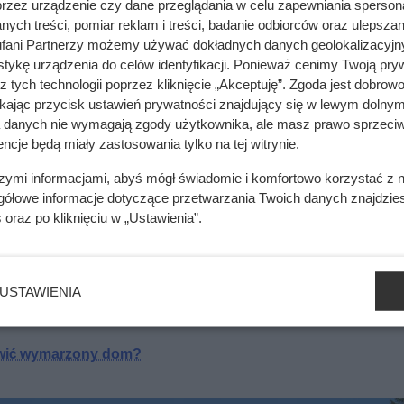
cię tam nie znajdzie i wreszcie odpoczniesz”. Po powrocie do W
przez urządzenie czy dane przeglądania w celu zapewniania sperson
ych treści, pomiar reklam i treści, badanie odbiorców oraz ulepszan
ził ofertę, udał się do banku, a już dwa miesiące później – w 
fani Partnerzy możemy używać dokładnych danych geolokalizacyjn
domu.
tykę urządzenia do celów identyfikacji. Ponieważ cenimy Twoją pry
z tych technologii poprzez kliknięcie „Akceptuję”. Zgoda jest dobro
ikając przycisk ustawień prywatności znajdujący się w lewym dolnym
a danych nie wymagają zgody użytkownika, ale masz prawo sprzeciw
ncje będą miały zastosowania tylko na tej witrynie.
ik zależy głównie od jednego elementu domu
szymi informacjami, abyś mógł świadomie i komfortowo korzystać z
gółowe informacje dotyczące przetwarzania Twoich danych znajdzi
s
oraz po kliknięciu w „Ustawienia”.
mięsa z Dino. Klienci zaskoczeni
USTAWIENIA
awić wymarzony dom?