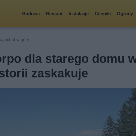
Budowa
Remont
Instalacje
Cenniki
Ogrody
wyjechał w góry
orpo dla starego domu 
istorii zaskakuje