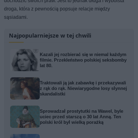
dochodzić swoich praw. Jest to jednak długa i wyboista
droga, która z pewnością popsuje relacje między
sąsiadami.
Najpopularniejsze w tej chwili
Kazali jej rozbierać się w niemal każdym
filmie. Przekleństwo polskiej seksbomby
lat 80.
Traktowali ją jak zabawkę i przekazywali
z rąk do rąk. Niewiarygodne losy słynnej
skandalistki
Sprowadzał prostytutki na Wawel, byle
uciec przed starszą o 30 lat Anną. Ten
polski król był wielką porażką