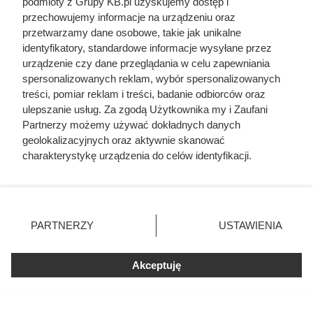
podmioty z Grupy KB.pl uzyskujemy dostęp i
odpowiedzialności?
przechowujemy informacje na urządzeniu oraz
przetwarzamy dane osobowe, takie jak unikalne
Ubezpieczenie z OC może skutecznie chronić nasze
identyfikatory, standardowe informacje wysyłane przez
urządzenie czy dane przeglądania w celu zapewniania
interesy w przypadku wystąpienia nieprzewidzianych
spersonalizowanych reklam, wybór spersonalizowanych
zdarzeń losowych (takich jak zalanie mieszkania). Sytuacja
treści, pomiar reklam i treści, badanie odbiorców oraz
komplikuje się, gdy pokrzywdzony nie posiada polisy, a
ulepszanie usług. Za zgodą Użytkownika my i Zaufani
sprawca nie poczuwa się do odpowiedzialności. Jednak i w
Partnerzy możemy używać dokładnych danych
geolokalizacyjnych oraz aktywnie skanować
tym przypadku mamy możliwość wyegzekwowania
charakterystykę urządzenia do celów identyfikacji.
kosztów poniesionych na rzecz naprawy szkód. Podstawą
Ponieważ cenimy Twoją prywatność, prosimy o zgodę na
będzie udowodnienie winy za zalane mieszkanie. Warto
korzystanie z tych technologii poprzez kliknięcie
zebrać świadków (sąsiadów czy administratora budynku).
„Akceptuję”. Zgoda jest dobrowolna i zawsze możesz ją
W dalszej kolejności należy sporządzić protokół szkody
zmienić/wycofać klikając przycisk ustawień prywatności
PARTNERZY
USTAWIENIA
znajdujący się w lewym dolnym rogu strony. Niektóre
(najlepiej jeśli wykona go niezależny rzeczoznawca).
rodzaje przetwarzania danych nie wymagają zgody
Protokół szkody wysyłamy do sprawcy listem poleconym,
użytkownika, ale masz prawo sprzeciwić się takiemu
Akceptuję
przetwarzaniu. Preferencje będą miały zastosowania tylko
dołączając wezwanie do zapłaty. Bardzo ważne będzie
na tej witrynie.
potwierdzenie nadania przesyłki. Nasze pismo ma