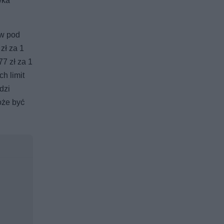
wka
ów pod
zł za 1
7 zł za 1
h limit
dzi
oże być