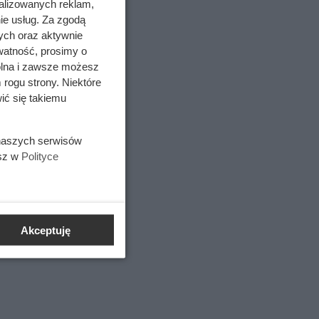
alizowanych reklam,
ie usług. Za zgodą
ych oraz aktywnie
watność, prosimy o
wolna i zawsze możesz
 rogu strony. Niektóre
ić się takiemu
 naszych serwisów
esz w
Polityce
Akceptuję