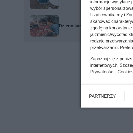
informacje wysyłane 
wybór spersonalizowan
Użytkownika my i Zau
skanować charakterys
Dziennikarze ujawnili pochodzenie 
zgodę na korzystanie 
ją zmienić/wycofać kl
rodzaje przetwarzani
przetwarzaniu. Prefere
Zapoznaj się z poniż
internetowych. Szcze
Prywatności i Cookie
PARTNERZY