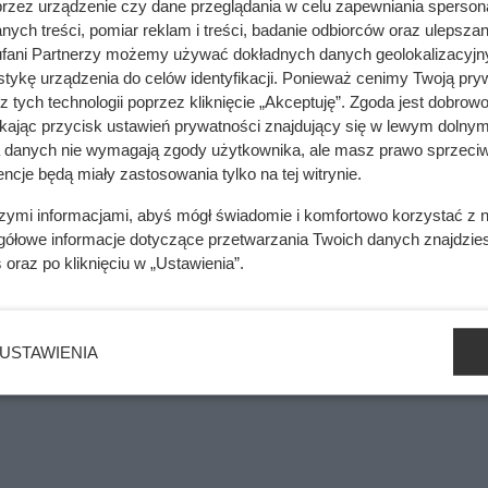
przez urządzenie czy dane przeglądania w celu zapewniania sperson
ych treści, pomiar reklam i treści, badanie odbiorców oraz ulepszan
fani Partnerzy możemy używać dokładnych danych geolokalizacyjn
tykę urządzenia do celów identyfikacji. Ponieważ cenimy Twoją pry
mięsa z Dino. Klienci zaskoczeni
z tych technologii poprzez kliknięcie „Akceptuję”. Zgoda jest dobro
ikając przycisk ustawień prywatności znajdujący się w lewym dolnym
a danych nie wymagają zgody użytkownika, ale masz prawo sprzeciw
ncje będą miały zastosowania tylko na tej witrynie.
szymi informacjami, abyś mógł świadomie i komfortowo korzystać z
gółowe informacje dotyczące przetwarzania Twoich danych znajdzi
s
oraz po kliknięciu w „Ustawienia”.
USTAWIENIA