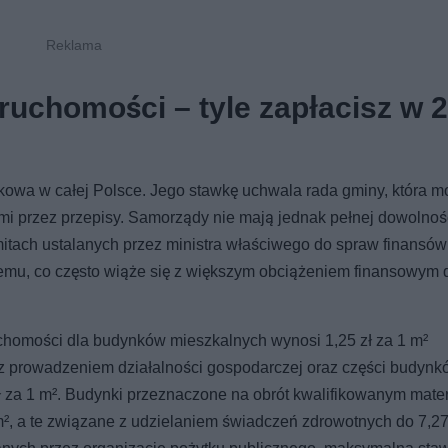
uchomości – tyle zapłacisz w 
kowa w całej Polsce. Jego stawkę uchwala rada gminy, która m
ymi przez przepisy. Samorządy nie mają jednak pełnej dowolnoś
itach ustalanych przez ministra właściwego do spraw finansów
 temu, co często wiąże się z większym obciążeniem finansowym 
homości dla budynków mieszkalnych wynosi 1,25 zł za 1 m²
z prowadzeniem działalności gospodarczej oraz części budynk
 zł za 1 m². Budynki przeznaczone na obrót kwalifikowanym mate
², a te związane z udzielaniem świadczeń zdrowotnych do 7,27 