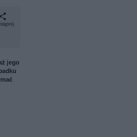
stępnij
aż jego
ypadku
zymać