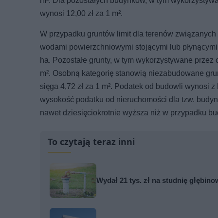
m². Dla pozostałych budynków, w tym wykorzystyw
wynosi 12,00 zł za 1 m².
W przypadku gruntów limit dla terenów związanych 
wodami powierzchniowymi stojącymi lub płynącymi j
ha. Pozostałe grunty, w tym wykorzystywane przez 
m². Osobną kategorię stanowią niezabudowane grunty
sięga 4,72 zł za 1 m². Podatek od budowli wynosi z
wysokość podatku od nieruchomości dla tzw. budy
nawet dziesięciokrotnie wyższa niż w przypadku b
To czytają teraz inni
Wydał 21 tys. zł na studnię głębin