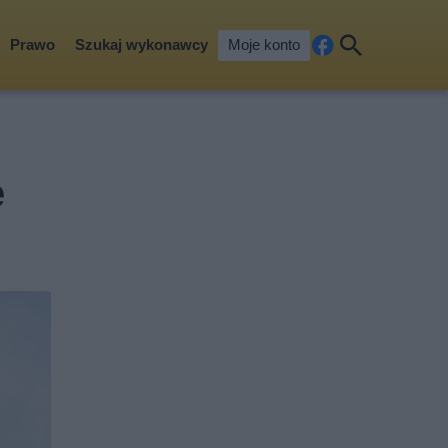
Prawo
Szukaj wykonawcy
Moje konto
Fa
Szu
ceb
kaj
ook
e