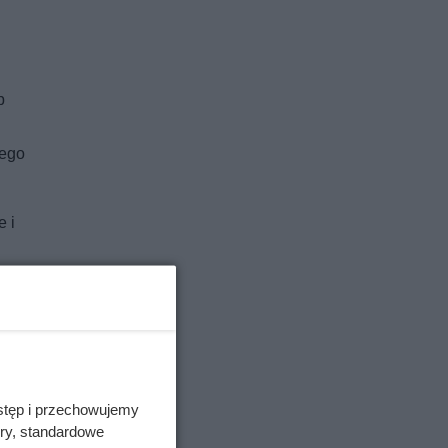
b
nego
e i
m
stęp i przechowujemy
ory, standardowe