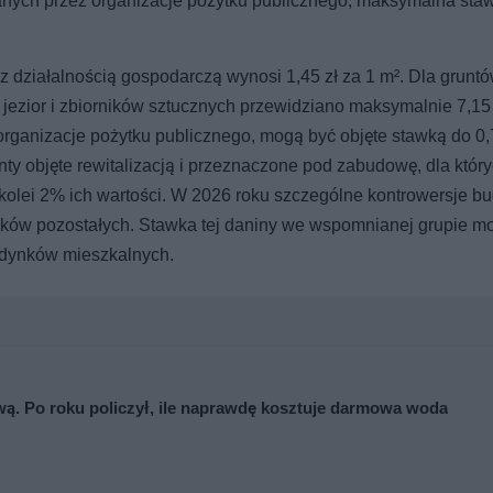
anych przez organizacje pożytku publicznego, maksymalna sta
z działalnością gospodarczą wynosi 1,45 zł za 1 m². Dla grunt
ezior i zbiorników sztucznych przewidziano maksymalnie 7,15 
organizacje pożytku publicznego, mogą być objęte stawką do 0,7
 objęte rewitalizacją i przeznaczone pod zabudowę, dla któryc
 kolei 2% ich wartości. W 2026 roku szczególne kontrowersje bu
nków pozostałych. Stawka tej daniny we wspomnianej grupie m
udynków mieszkalnych.
ową. Po roku policzył, ile naprawdę kosztuje darmowa woda