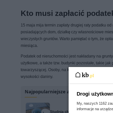
Kto musi zapłacić podat
15 maja mija termin zapłaty drugiej raty podatku o
posiadających dom, działkę czy własnościowe mies
wieczystych gruntów. Warto pamiętać o tym, że opła
miesiąca.
Podatek od nieruchomości jest nakładany na grunty 
użytkowe, a także tzw. budynki pozostałe, takie jak
towarzyszącej. Osoby, na których ciąży obowiązek
wysokości daniny.
Najpopularniejsze artykuły
Drogi użytkown
My, naszych 1162 zau
informacje na urządze
Studnia chłonna za 1200 zł czy za 