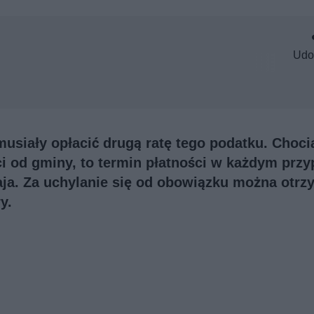
Udo
siały opłacić drugą ratę tego podatku. Choci
i od gminy, to termin płatności w każdym prz
maja. Za uchylanie się od obowiązku można otr
y.