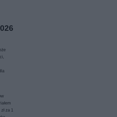
2026
oże
ci,
dla
ów
riałem
zł za 1