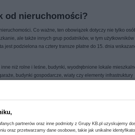
ek od nieruchomości?
d nieruchomości. Co ważne, ten obowiązek dotyczy nie tylko osó
zkanie, ale także innych grup podatników, w tym użytkowników
ta jest podzielona na cztery transze płatne do 15. dnia wskaza
inne niż rolne i leśne, budynki, wyodrębnione lokale mieszkaln
 garaże, budynki gospodarcze, wiaty czy elementy infrastruktury
 podatkowy, otrzymały pismo od gminy z dokładnym wyliczenie
iku,
fanych partnerów oraz inne podmioty z Grupy KB.pl uzyskujemy do
niu oraz przetwarzamy dane osobowe, takie jak unikalne identyfikat
6500 zł? O cenie decyduje kilka szczegółów