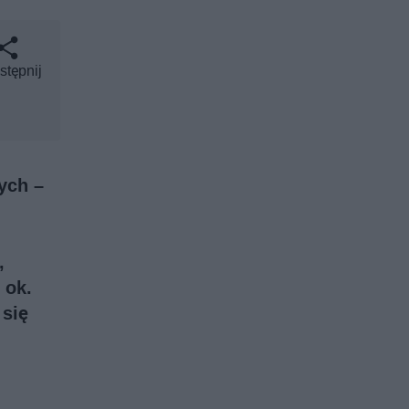
stępnij
ych –
,
 ok.
 się