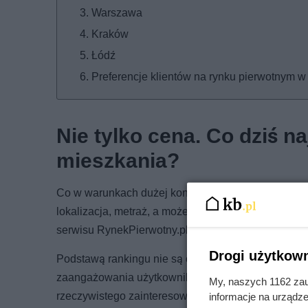
Warszawa
Kraków
Łódź
Preferencje klientów na rynku pierwotnym 
Nie tylko cena. Co dziś na
mieszkania?
Co w warunkach dużej konkurencji i szerokiej ofert
lokalizacja, metraż, a może dostęp do zieleni i ko
serwisu RynekPierwotny.pl – zestawienie, które po
Drogi użytkown
Podstawą rankingu nie są opinie ekspertów czy red
zaangażowania użytkowników serwisu względem kon
My, naszych 1162 zau
rzeczywistego zainteresowania użytkowników porta
informacje na urządze