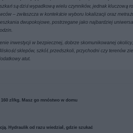
szkań są dziś wypadkową wielu czynników, jednak kluczową ro
ców – zwłaszcza w kontekście wyboru lokalizacji oraz metrażu
ieszkania dwupokojowe, postrzegane jako najbardziej uniwersa
odzin.
nie inwestycji w bezpiecznej, dobrze skomunikowanej okolicy,
Bliskość sklepów, szkół, przedszkoli, przychodni czy terenów zi
dodatkowy atut.
et 160 zł/kg. Masz go mnóstwo w domu
ją. Hydraulik od razu wiedział, gdzie szukać