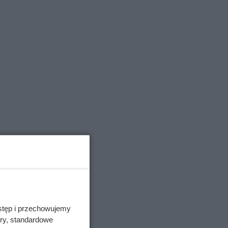
na,
i 2025
w Polsce.
oziom
e
stęp i przechowujemy
 miejsca
ory, standardowe