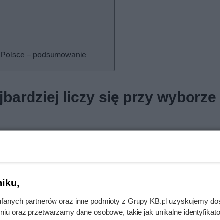
w Polsce – podsumowanie
jbardziej liczy się przy wyborze
y mieszkaniowej decyduje o popularności danej inwestycji – ce
munikacji? Odpowiedzi na te pytania dostarcza Ranking Inwestycj
kazuje realne preferencje kupujących w największych miastach 
iku,
akcyjne recenzje, ale konkretne dane: liczba odwiedzin oraz p
kretnych ofert deweloperskich. Ranking powstał na podstawi
fanych partnerów oraz inne podmioty z Grupy KB.pl uzyskujemy do
lu RynekPierwotny.pl – tych, którzy poszukują swojego nowego
niu oraz przetwarzamy dane osobowe, takie jak unikalne identyfikat