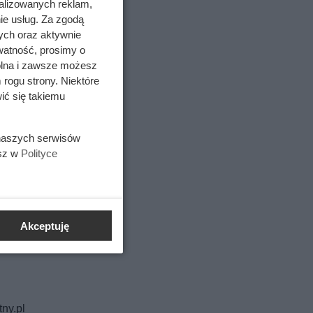
alizowanych reklam,
ie usług. Za zgodą
ych oraz aktywnie
watność, prosimy o
wolna i zawsze możesz
 rogu strony. Niektóre
ić się takiemu
 naszych serwisów
esz w
Polityce
Akceptuję
ny.pl