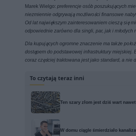
Marek Wielgo:
preferencje osób poszukujących mie
niezmiennie odgrywają możliwości finansowe nabyw
Od lat największym zainteresowaniem cieszą się m
odpowiednie zarówno dla singli, par, jak i młodych r
Dla kupujących ogromne znaczenie ma także położe
dostępem do podstawowej infrastruktury miejskiej. 
coraz częściej traktowana jest jako standard, a nie 
To czytają teraz inni
Ten szary złom jest dziś wart naw
W domu ciągle śmierdziało kanalizac