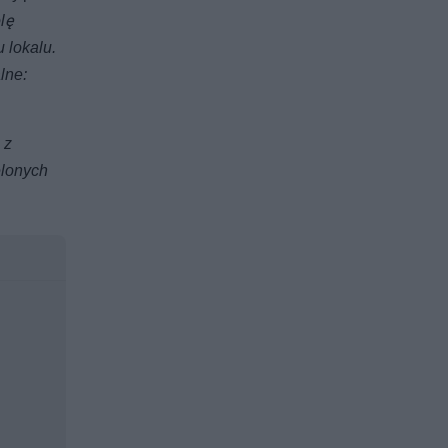
lę
 lokalu.
lne:
 z
elonych