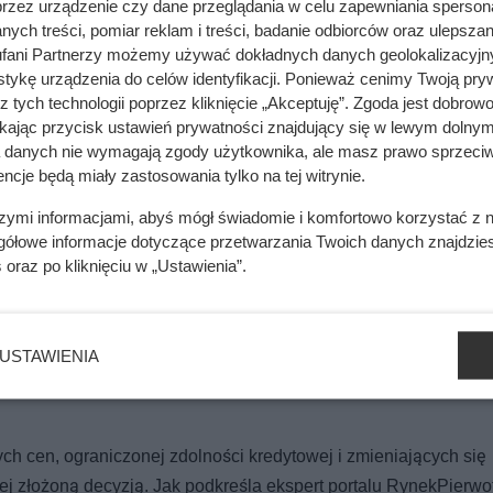
przez urządzenie czy dane przeglądania w celu zapewniania sperson
ej o tym, co liczy się na rynku nieruchomości.
ych treści, pomiar reklam i treści, badanie odbiorców oraz ulepszan
fani Partnerzy możemy używać dokładnych danych geolokalizacyjn
tykę urządzenia do celów identyfikacji. Ponieważ cenimy Twoją pry
z tych technologii poprzez kliknięcie „Akceptuję”. Zgoda jest dobro
ikając przycisk ustawień prywatności znajdujący się w lewym dolnym
a danych nie wymagają zgody użytkownika, ale masz prawo sprzeciw
ik zależy głównie od jednego elementu domu
ncje będą miały zastosowania tylko na tej witrynie.
szymi informacjami, abyś mógł świadomie i komfortowo korzystać z
gółowe informacje dotyczące przetwarzania Twoich danych znajdzi
mięsa z Dino. Klienci zaskoczeni
s
oraz po kliknięciu w „Ustawienia”.
USTAWIENIA
rojekty cieszyły się największym zainteresowaniem:
ch cen, ograniczonej zdolności kredytowej i zmieniających się
ej złożoną decyzją. Jak podkreśla ekspert portalu RynekPierwot