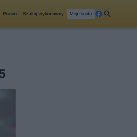
Prawo
Szukaj wykonawcy
Moje konto
Fa
Szu
ceb
kaj
ook
5