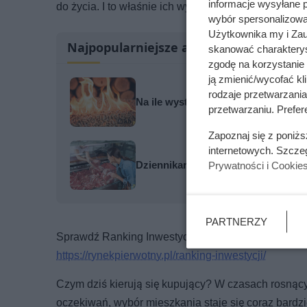
informacje wysyłane 
do życia. I to właśnie ich wybory mówią dziś najwięc
wybór spersonalizowan
Użytkownika my i Zau
Najpopularniejsze artykuły
skanować charakterys
zgodę na korzystanie 
ją zmienić/wycofać kl
rodzaje przetwarzani
Na ile wystarcza tona pelletu? Wyn
przetwarzaniu. Prefere
Zapoznaj się z poniż
internetowych. Szcze
Dziennikarze ujawnili pochodzenie 
Prywatności i Cookie
PARTNERZY
Sprawdź Ranking Inwestycji 2025 i zobacz, które p
https://rynekpierwotny.pl/ranking-inwestycji/
Czym dziś kierują się kupujący? W czasach rosnący
oczekiwań, wybór mieszkania staje się coraz bardzi