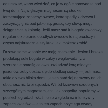
odstraszać, warto wiedzieć, co je w ogóle sprowadza pod
twój dom. Największym magnesem są słodkie,
fermentujące zapachy: owoce, które spadły z drzewa i
zaczynają gnić pod jabłonią, gruszą czy śliwą, mogą
ściągnąć całą kolonię. Jeśli masz sad lub ogród owocowy,
regularne zbieranie opadłych owoców to najprostszy i
często najskuteczniejszy krok, jaki możesz zrobić.
Drzewa same w sobie też mają znaczenie. Jesion i brzoza
produkują soki bogate w cukry i węglowodany, a
szerszenie potrafią celowo uszkadzać korę młodych
jesionów, żeby dostać się do słodkiej cieczy — jeśli masz
takie drzewa blisko domu, jesteś bardziej narażony na ich
obecność niż twoi sąsiedzi. Wśród krzewów ozdobnych
szczególnym magnesem jest lilak pospolity, popularny w
polskich ogrodach właśnie ze względu na intensywny
zapach kwiatów — a to ten zapach przyciąga owady.