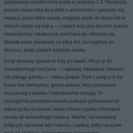
spirytusowy rozcieńczony wodą w proporcji 1:1. Wystarczy
przelać mieszankę do butelki z atomizerem i spryskać nią
miejsca, przez które owady mogłyby wejść do domu lub w
których często się kręcą — zapach octu jest dla nich bardzo
nieprzyjemny i skutecznie zniechęca do zbliżania się.
Metodę warto powtarzać co kilka dni, szczególnie po
deszczu, kiedy zapach szybciej zanika.
Drugi domowy sposób to fusy po kawie. Wsyp je do
żaroodpornego naczynia — najlepiej metalowej miseczki
lub starego garnka — i lekko podpal. Dym z palących się
fusów ma intensywny, gorzki aromat, który szerszenie
wyczuwają z daleka i instynktownie omijają. To
szczególnie przydatna metoda podczas grillowania lub
odpoczynku na tarasie, kiedy chcesz szybko zniechęcić
owady do konkretnego miejsca. Ważne: nie zostawiaj
palących się fusów bez nadzoru i zadbaj, żeby naczynie