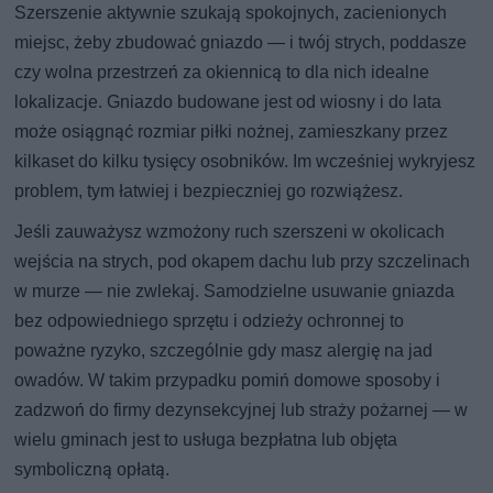
Szerszenie aktywnie szukają spokojnych, zacienionych
miejsc, żeby zbudować gniazdo — i twój strych, poddasze
czy wolna przestrzeń za okiennicą to dla nich idealne
lokalizacje. Gniazdo budowane jest od wiosny i do lata
może osiągnąć rozmiar piłki nożnej, zamieszkany przez
kilkaset do kilku tysięcy osobników. Im wcześniej wykryjesz
problem, tym łatwiej i bezpieczniej go rozwiążesz.
Jeśli zauważysz wzmożony ruch szerszeni w okolicach
wejścia na strych, pod okapem dachu lub przy szczelinach
w murze — nie zwlekaj. Samodzielne usuwanie gniazda
bez odpowiedniego sprzętu i odzieży ochronnej to
poważne ryzyko, szczególnie gdy masz alergię na jad
owadów. W takim przypadku pomiń domowe sposoby i
zadzwoń do firmy dezynsekcyjnej lub straży pożarnej — w
wielu gminach jest to usługa bezpłatna lub objęta
symboliczną opłatą.