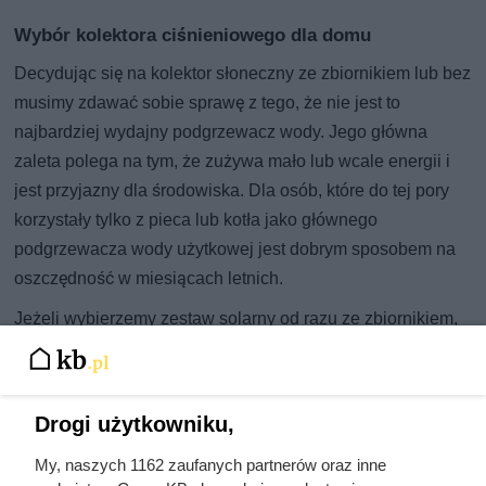
Wybór kolektora ciśnieniowego dla domu
Decydując się na kolektor słoneczny ze zbiornikiem lub bez
musimy zdawać sobie sprawę z tego, że nie jest to
najbardziej wydajny podgrzewacz wody. Jego główna
zaleta polega na tym, że zużywa mało lub wcale energii i
jest przyjazny dla środowiska. Dla osób, które do tej pory
korzystały tylko z pieca lub kotła jako głównego
podgrzewacza wody użytkowej jest dobrym sposobem na
oszczędność w miesiącach letnich.
Jeżeli wybierzemy zestaw solarny od razu ze zbiornikiem,
to możemy go używać niezależnie od zbiornika
podłączonego do innego źródła ogrzewania. Szczególnie
kolektory grawitacyjne mogą funkcjonować jako całkowicie
Drogi użytkowniku,
niezależny zestaw. Wówczas nie potrzeba zbiornika, który
zaspokoiłby potrzeby rodziny przez cały rok, a jedynie taki,
My, naszych 1162 zaufanych partnerów oraz inne