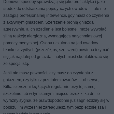
Domowe sposoby sprawdzają się jako profilaktyka i jako
środek do odstraszania pojedynczych owadów — ale nie
zastąpią profesjonalnej interwencji, gdy masz do czynienia
z aktywnym gniazdem. Szerszenie bronią gniazda
agresywnie, a ich użądlenie jest bolesne i może wywołać
silną reakcję alergiczną, wymagającą natychmiastowej
pomocy medycznej. Osoba uczulona na jad owadów
błonkoskrzydłych (pszczół, os, szerszeni) powinna trzymać
się jak najdalej od gniazda i natychmiast skontaktować się
ze specjalistą.
Jeśli nie masz pewności, czy masz do czynienia z
gniazdem, czy tylko z przelotem owadów — obserwuj.
Kilka szerszeni krążących regularnie przy tej samej
szczelinie lub w tym samym miejscu przez kilka dni to
wyraźny sygnał, że prawdopodobnie już zagnieździły się w
pobliżu. Im wcześniej zareagujesz, tym bezpieczniejsza i