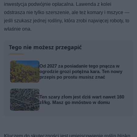
inwestycja podwójnie opłacalna. Lawenda z kolei
odstrasza nie tylko szerszenie, ale też komary i mszyce —
jeśli szukasz jednej rośliny, która zrobi najwięcej roboty, to
właśnie ona.
Tego nie możesz przegapić
Od 2027 za posiadanie tego pnącza w
ogrodzie grozi potężna kara. Ten nowy
przepis po prostu musisz znać
Ten szary złom jest dziś wart nawet 160
zł/kg. Masz go mnóstwo w domu
Kluczem do skuteczności jest umiejscowienie roślin blisko