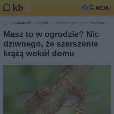
MENU
Fa
Szu
ceb
kaj
Aktualności
Ogród
Domowe sposoby na szerszenie
ook
Masz to w ogrodzie? Nic
dziwnego, że szerszenie
krążą wokół domu