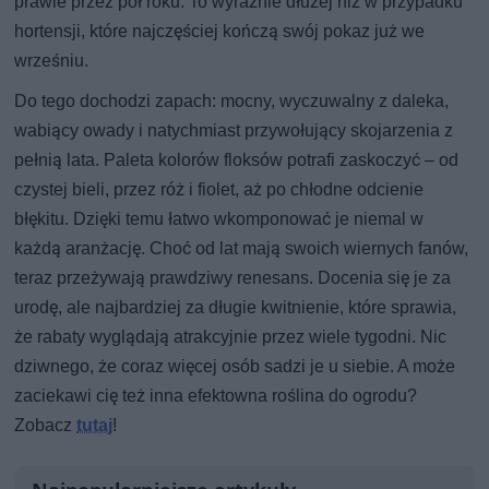
prawie przez pół roku. To wyraźnie dłużej niż w przypadku
hortensji, które najczęściej kończą swój pokaz już we
wrześniu.
Do tego dochodzi zapach: mocny, wyczuwalny z daleka,
wabiący owady i natychmiast przywołujący skojarzenia z
pełnią lata. Paleta kolorów floksów potrafi zaskoczyć – od
czystej bieli, przez róż i fiolet, aż po chłodne odcienie
błękitu. Dzięki temu łatwo wkomponować je niemal w
każdą aranżację. Choć od lat mają swoich wiernych fanów,
teraz przeżywają prawdziwy renesans. Docenia się je za
urodę, ale najbardziej za długie kwitnienie, które sprawia,
że rabaty wyglądają atrakcyjnie przez wiele tygodni. Nic
dziwnego, że coraz więcej osób sadzi je u siebie. A może
zaciekawi cię też inna efektowna roślina do ogrodu?
Zobacz
tutaj
!