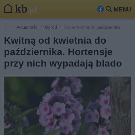
MENU
Fa
Szu
ceb
kaj
Aktualności
Ogród
Floksy kwitną do października
ook
Kwitną od kwietnia do
października. Hortensje
przy nich wypadają blado