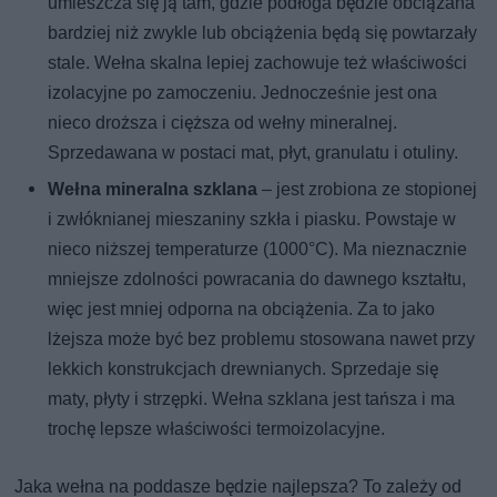
umieszcza się ją tam, gdzie podłoga będzie obciążana
bardziej niż zwykle lub obciążenia będą się powtarzały
stale. Wełna skalna lepiej zachowuje też właściwości
izolacyjne po zamoczeniu. Jednocześnie jest ona
nieco droższa i cięższa od wełny mineralnej.
Sprzedawana w postaci mat, płyt, granulatu i otuliny.
Wełna mineralna szklana
– jest zrobiona ze stopionej
i zwłóknianej mieszaniny szkła i piasku. Powstaje w
nieco niższej temperaturze (1000°C). Ma nieznacznie
mniejsze zdolności powracania do dawnego kształtu,
więc jest mniej odporna na obciążenia. Za to jako
lżejsza może być bez problemu stosowana nawet przy
lekkich konstrukcjach drewnianych. Sprzedaje się
maty, płyty i strzępki. Wełna szklana jest tańsza i ma
trochę lepsze właściwości termoizolacyjne.
Jaka wełna na poddasze będzie najlepsza? To zależy od