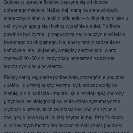
Sukces w uprawie floksów zaczyna się od dobrze
dobranego miejsca. Najładniej rosną na stanowiskach
słonecznych albo w lekkim półcieniu – w zbyt dużym cieniu
rośliny wyciągają się i kwitną wyraźnie słabiej. Podłoże
powinno być żyzne i przepuszczalne, o odczynie od lekko
kwaśnego do obojętnego. Najlepszy termin sadzenia to
końcówka lata lub jesień, a między sadzonkami warto
zostawić 40–50 cm, żeby miały przestrzeń na rozrost i
lepszą cyrkulację powietrza.
Floksy cenią regularne podlewanie, szczególnie podczas
upałów i dłuższej suszy. Ważne, by kierować wodę na
ziemię, a nie na liście – mokre liście łatwiej łapią choroby
grzybowe. W pielęgnacji świetnie działa systematyczne
wycinanie przekwitłych kwiatostanów: roślina szybciej
zawiązuje nowe pąki i dłużej trzyma formę. Przy floksach
wiechowatych można dodatkowo skrócić część pędów w