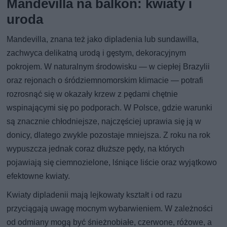
Mandevilla na balkon: kwiaty i
uroda
Mandevilla, znana też jako dipladenia lub sundawilla,
zachwyca delikatną urodą i gęstym, dekoracyjnym
pokrojem. W naturalnym środowisku — w ciepłej Brazylii
oraz rejonach o śródziemnomorskim klimacie — potrafi
rozrosnąć się w okazały krzew z pędami chętnie
wspinającymi się po podporach. W Polsce, gdzie warunki
są znacznie chłodniejsze, najczęściej uprawia się ją w
donicy, dlatego zwykle pozostaje mniejsza. Z roku na rok
wypuszcza jednak coraz dłuższe pędy, na których
pojawiają się ciemnozielone, lśniące liście oraz wyjątkowo
efektowne kwiaty.
Kwiaty dipladenii mają lejkowaty kształt i od razu
przyciągają uwagę mocnym wybarwieniem. W zależności
od odmiany mogą być śnieżnobiałe, czerwone, różowe, a