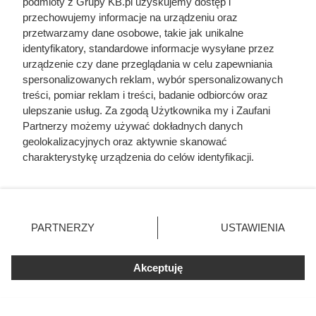
podmioty z Grupy KB.pl uzyskujemy dostęp i
różnić się w zależności od konkretnej technologii i
przechowujemy informacje na urządzeniu oraz
rozwiązań dodatkowych. Mimo tego, okna z
przetwarzamy dane osobowe, takie jak unikalne
automatycznym przyciemnieniem nadal pozostają
identyfikatory, standardowe informacje wysyłane przez
odczuwalnie droższe niż energooszczędne, klasyczne
urządzenie czy dane przeglądania w celu zapewniania
spersonalizowanych reklam, wybór spersonalizowanych
pakiety szybowe.
treści, pomiar reklam i treści, badanie odbiorców oraz
ulepszanie usług. Za zgodą Użytkownika my i Zaufani
Partnerzy możemy używać dokładnych danych
geolokalizacyjnych oraz aktywnie skanować
charakterystykę urządzenia do celów identyfikacji.
Ponieważ cenimy Twoją prywatność, prosimy o zgodę na
korzystanie z tych technologii poprzez kliknięcie
„Akceptuję”. Zgoda jest dobrowolna i zawsze możesz ją
zmienić/wycofać klikając przycisk ustawień prywatności
PARTNERZY
USTAWIENIA
znajdujący się w lewym dolnym rogu strony. Niektóre
rodzaje przetwarzania danych nie wymagają zgody
użytkownika, ale masz prawo sprzeciwić się takiemu
Akceptuję
przetwarzaniu. Preferencje będą miały zastosowania tylko
na tej witrynie.