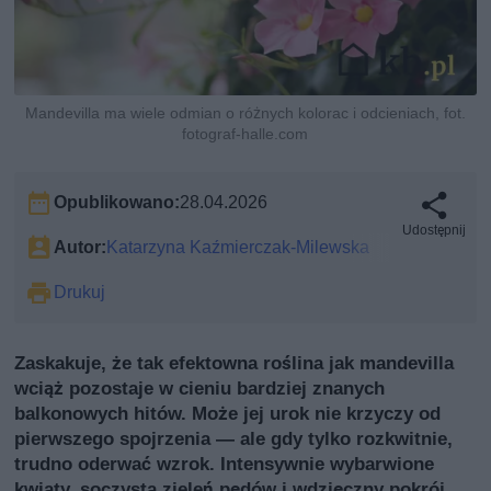
Mandevilla ma wiele odmian o różnych kolorac i odcieniach, fot.
fotograf-halle.com
Opublikowano:
28.04.2026
Udostępnij
Autor:
Katarzyna Kaźmierczak-Milewska
Drukuj
Zaskakuje, że tak efektowna roślina jak mandevilla
wciąż pozostaje w cieniu bardziej znanych
balkonowych hitów. Może jej urok nie krzyczy od
pierwszego spojrzenia — ale gdy tylko rozkwitnie,
trudno oderwać wzrok. Intensywnie wybarwione
kwiaty, soczysta zieleń pędów i wdzięczny pokrój