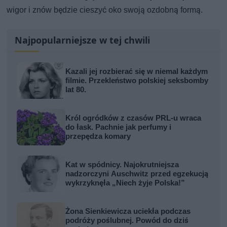
wigor i znów będzie cieszyć oko swoją ozdobną formą.
Najpopularniejsze w tej chwili
Kazali jej rozbierać się w niemal każdym
filmie. Przekleństwo polskiej seksbomby
lat 80.
Król ogródków z czasów PRL-u wraca
do łask. Pachnie jak perfumy i
przepędza komary
Kat w spódnicy. Najokrutniejsza
nadzorczyni Auschwitz przed egzekucją
wykrzyknęła „Niech żyje Polska!”
Żona Sienkiewicza uciekła podczas
podróży poślubnej. Powód do dziś