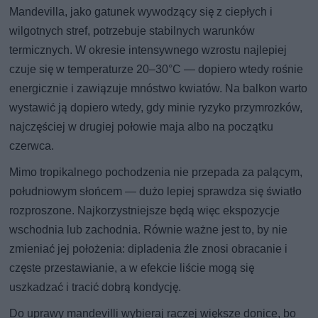
Mandevilla, jako gatunek wywodzący się z ciepłych i
wilgotnych stref, potrzebuje stabilnych warunków
termicznych. W okresie intensywnego wzrostu najlepiej
czuje się w temperaturze 20–30°C — dopiero wtedy rośnie
energicznie i zawiązuje mnóstwo kwiatów. Na balkon warto
wystawić ją dopiero wtedy, gdy minie ryzyko przymrozków,
najczęściej w drugiej połowie maja albo na początku
czerwca.
Mimo tropikalnego pochodzenia nie przepada za palącym,
południowym słońcem — dużo lepiej sprawdza się światło
rozproszone. Najkorzystniejsze będą więc ekspozycje
wschodnia lub zachodnia. Równie ważne jest to, by nie
zmieniać jej położenia: dipladenia źle znosi obracanie i
częste przestawianie, a w efekcie liście mogą się
uszkadzać i tracić dobrą kondycję.
Do uprawy mandevilli wybieraj raczej większe donice, bo