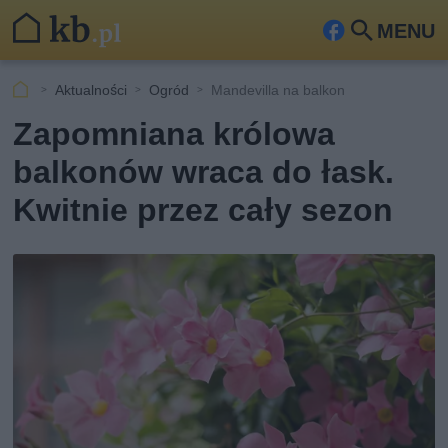
MENU
Fa
Szu
ceb
kaj
Aktualności
Ogród
Mandevilla na balkon
ook
Zapomniana królowa
balkonów wraca do łask.
Kwitnie przez cały sezon