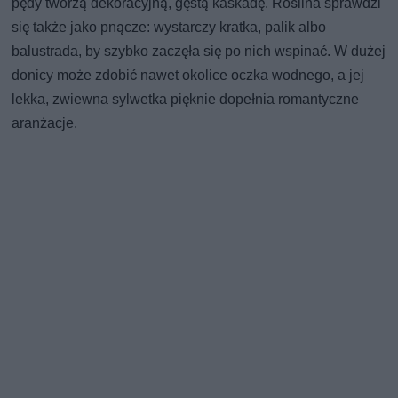
pędy tworzą dekoracyjną, gęstą kaskadę. Roślina sprawdzi
się także jako pnącze: wystarczy kratka, palik albo
balustrada, by szybko zaczęła się po nich wspinać. W dużej
donicy może zdobić nawet okolice oczka wodnego, a jej
lekka, zwiewna sylwetka pięknie dopełnia romantyczne
aranżacje.