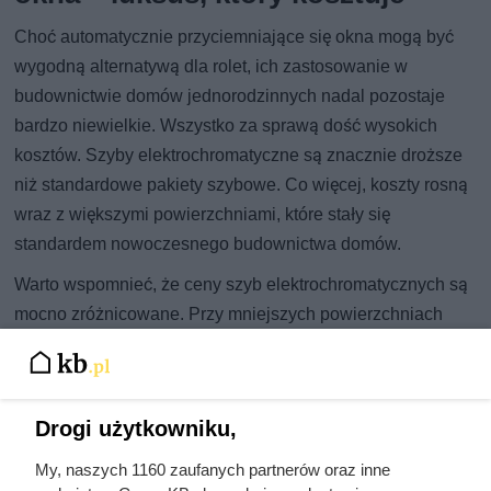
Choć automatycznie przyciemniające się okna mogą być
wygodną alternatywą dla rolet, ich zastosowanie w
budownictwie domów jednorodzinnych nadal pozostaje
bardzo niewielkie. Wszystko za sprawą dość wysokich
kosztów. Szyby elektrochromatyczne są znacznie droższe
niż standardowe pakiety szybowe. Co więcej, koszty rosną
wraz z większymi powierzchniami, które stały się
standardem nowoczesnego budownictwa domów.
Warto wspomnieć, że ceny szyb elektrochromatycznych są
mocno zróżnicowane. Przy mniejszych powierzchniach
możemy liczyć się z wydatkami od około 2000 zł za każdy
metr kwadratowy powierzchni. Górna granica cenowa
może przekraczać kwotę 4500 zł za metr kwadratowy.
Drogi użytkowniku,
Ze względu na duże różnice w cenach, warto skontaktować
My, naszych 1160 zaufanych partnerów oraz inne
się z dystrybutorami i porównać ich ofertę. Cena może