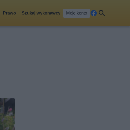
Prawo
Szukaj wykonawcy
Moje konto
Fa
Szu
ceb
kaj
ook