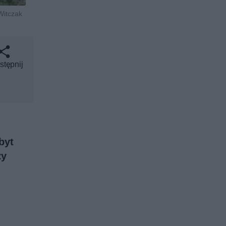
Witczak
stępnij
byt
ży