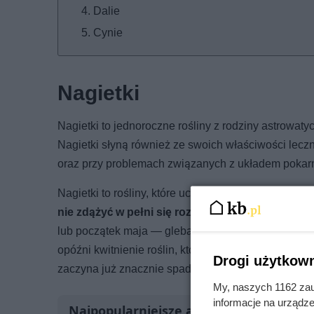
Dalie
Cynie
Nagietki
Nagietki to jednoroczne rośliny z rodziny astrowat
Nagietki słyną również ze swoich właściwości leczn
oraz przy problemach związanych z układem poka
Nagietki to rośliny, które uchodzą za łatwe w uprawi
nie zdążyć w pełni się rozwinąć przed końcem 
lub początek maja — gleba staje się wtedy wystarc
opóźni kwitnienie roślin, które zaczyna się w lipcu
Drogi użytkown
zaczyna już znacznie spadać.
My, naszych 1162 zau
informacje na urządze
Najpopularniejsze artykuły