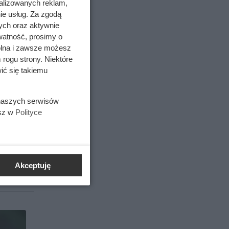
alizowanych reklam,
ie usług. Za zgodą
ych oraz aktywnie
watność, prosimy o
wolna i zawsze możesz
 rogu strony. Niektóre
ić się takiemu
 naszych serwisów
esz w
Polityce
anowiska
waż
Akceptuję