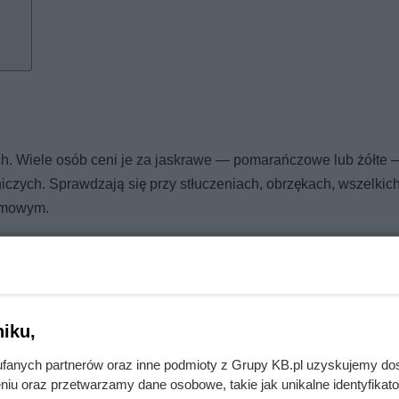
ych. Wiele osób ceni je za jaskrawe — pomarańczowe lub żółte 
iczych. Sprawdzają się przy stłuczeniach, obrzękach, wszelkic
rmowym.
e, ale istotny jest odpowiedni termin siewu.
Wysiane w czerwc
sezonu wegetacyjnego
. Uznaje się, że optymalnym czasem jest
zająco ciepła, a dni stopniowo wydłużają. Wysianie nagietków 
 i trwa do września. Kwiaty mogą pojawić się zbyt późno, gdy tem
iku,
fanych partnerów oraz inne podmioty z Grupy KB.pl uzyskujemy do
niu oraz przetwarzamy dane osobowe, takie jak unikalne identyfikat