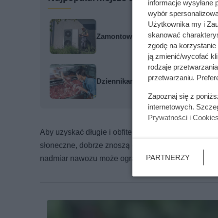
informacje wysyłane 
wybór spersonalizowan
Użytkownika my i Zau
skanować charakterys
Zamontowali pompę bez audytu. Pi
zgodę na korzystanie 
ją zmienić/wycofać kl
rodzaje przetwarzani
przetwarzaniu. Prefere
Dziennikarze ujawnili pochodzenie 
Zapoznaj się z poniż
internetowych. Szcze
Prywatności i Cookie
Aby uzyskać długie i obfite kwitnienie nagietków, n
słoneczne, dobrze znoszą okresowe przesuszenie i
PARTNERZY
nadmiar nawozu może ograniczyć kwitnienie.