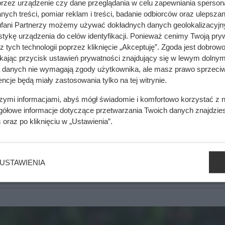
przez urządzenie czy dane przeglądania w celu zapewniania sperson
ych treści, pomiar reklam i treści, badanie odbiorców oraz ulepszan
fani Partnerzy możemy używać dokładnych danych geolokalizacyjn
tykę urządzenia do celów identyfikacji. Ponieważ cenimy Twoją pry
erwsze rachunki były brutalnym zaskoczeniem
z tych technologii poprzez kliknięcie „Akceptuję”. Zgoda jest dobro
ikając przycisk ustawień prywatności znajdujący się w lewym dolnym
a danych nie wymagają zgody użytkownika, ale masz prawo sprzeciw
ncje będą miały zastosowania tylko na tej witrynie.
mięsa z Dino. Klienci zaskoczeni
szymi informacjami, abyś mógł świadomie i komfortowo korzystać z
gółowe informacje dotyczące przetwarzania Twoich danych znajdzi
s
oraz po kliknięciu w „Ustawienia”.
ależy wysiać je bezpośrednio do gruntu. Rośliny te preferują st
 nie potrzebują obfitego nawożenia — wręcz przeciwnie, ponie
USTAWIENIA