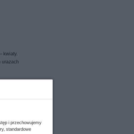
— kwiaty.
h urazach
u mogą
 kwiecień
w czerwcu
peratura
stęp i przechowujemy
ory, standardowe