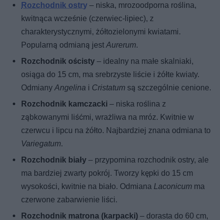
Rozchodnik ostry
– niska, mrozoodporna roślina,
kwitnąca wcześnie (czerwiec-lipiec), z
charakterystycznymi, żółtozielonymi kwiatami.
Popularną odmianą jest
Aurerum
.
Rozchodnik ościsty
– idealny na małe skalniaki,
osiąga do 15 cm, ma srebrzyste liście i żółte kwiaty.
Odmiany
Angelina
i
Cristatum
są szczególnie cenione.
Rozchodnik kamczacki
– niska roślina z
ząbkowanymi liśćmi, wrażliwa na mróz. Kwitnie w
czerwcu i lipcu na żółto. Najbardziej znana odmiana to
Variegatum
.
Rozchodnik biały
– przypomina rozchodnik ostry, ale
ma bardziej zwarty pokrój. Tworzy kępki do 15 cm
wysokości, kwitnie na biało. Odmiana
Laconicum
ma
czerwone zabarwienie liści.
Rozchodnik matrona (karpacki)
– dorasta do 60 cm,