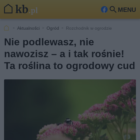
MENU
Fa
Szu
ceb
kaj
Aktualności
Ogród
Rozchodnik w ogrodzie
ook
Nie podlewasz, nie
nawozisz – a i tak rośnie!
Ta roślina to ogrodowy cud