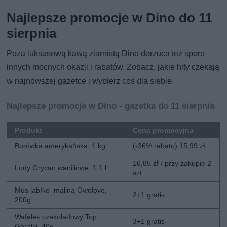
Najlepsze promocje w Dino do 11
sierpnia
Poza luksusową kawą ziarnistą Dino dorzuca też sporo
innych mocnych okazji i rabatów. Zobacz, jakie hity czekają
w najnowszej gazetce i wybierz coś dla siebie.
Najlepsze promocje w Dino - gazetka do 11 sierpnia
Produkt
Cena promocyjna
Borówka amerykańska, 1 kg
(-36% rabatu) 15,99 zł
16,85 zł / przy zakupie 2
Lody Grycan waniliowe, 1,1 l
szt.
Mus jabłko–malina Owolovo,
2+1 gratis
200g
Wafelek czekoladowy Top
3+1 gratis
Góralki, 40g