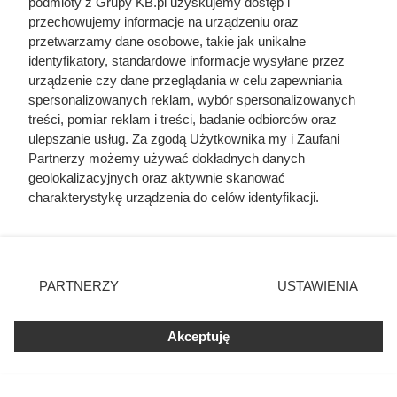
Odarci ze skóry, rozcięci piłą i przybici do krzyża
podmioty z Grupy KB.pl uzyskujemy dostęp i
głową w dół. Mroczny i krwawy koniec uczniów
przechowujemy informacje na urządzeniu oraz
Chrystusa
przetwarzamy dane osobowe, takie jak unikalne
identyfikatory, standardowe informacje wysyłane przez
urządzenie czy dane przeglądania w celu zapewniania
Posiej go raz, a może wracać przez kolejne lata.
spersonalizowanych reklam, wybór spersonalizowanych
Latem obsypuje się pachnącymi kwiatami
treści, pomiar reklam i treści, badanie odbiorców oraz
ulepszanie usług. Za zgodą Użytkownika my i Zaufani
Szukał roślin na balkon, które nie stracą liści
Partnerzy możemy używać dokładnych danych
zimą. Te trzy odmiany okazały się strzałem w
geolokalizacyjnych oraz aktywnie skanować
dziesiątkę
charakterystykę urządzenia do celów identyfikacji.
Ponieważ cenimy Twoją prywatność, prosimy o zgodę na
korzystanie z tych technologii poprzez kliknięcie
„Akceptuję”. Zgoda jest dobrowolna i zawsze możesz ją
zmienić/wycofać klikając przycisk ustawień prywatności
PARTNERZY
USTAWIENIA
znajdujący się w lewym dolnym rogu strony. Niektóre
rodzaje przetwarzania danych nie wymagają zgody
użytkownika, ale masz prawo sprzeciwić się takiemu
Akceptuję
przetwarzaniu. Preferencje będą miały zastosowania tylko
na tej witrynie.