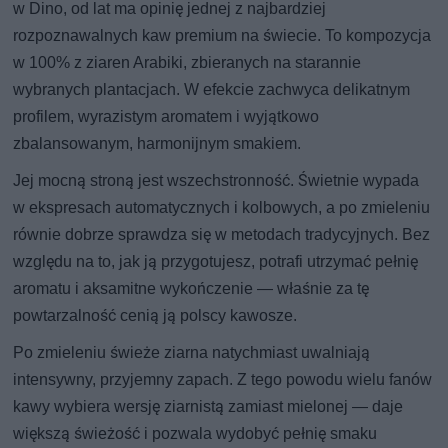
w Dino, od lat ma opinię jednej z najbardziej
rozpoznawalnych kaw premium na świecie. To kompozycja
w 100% z ziaren Arabiki, zbieranych na starannie
wybranych plantacjach. W efekcie zachwyca delikatnym
profilem, wyrazistym aromatem i wyjątkowo
zbalansowanym, harmonijnym smakiem.
Jej mocną stroną jest wszechstronność. Świetnie wypada
w ekspresach automatycznych i kolbowych, a po zmieleniu
równie dobrze sprawdza się w metodach tradycyjnych. Bez
względu na to, jak ją przygotujesz, potrafi utrzymać pełnię
aromatu i aksamitne wykończenie — właśnie za tę
powtarzalność cenią ją polscy kawosze.
Po zmieleniu świeże ziarna natychmiast uwalniają
intensywny, przyjemny zapach. Z tego powodu wielu fanów
kawy wybiera wersję ziarnistą zamiast mielonej — daje
większą świeżość i pozwala wydobyć pełnię smaku