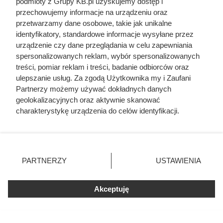
podmioty z Grupy KB.pl uzyskujemy dostęp i
Piec albo kominek na pellet jako dodatkowe źródło ciepła
przechowujemy informacje na urządzeniu oraz
zużywa zwykle tylko 0,5 do 2 ton pelletu, w zależności od
przetwarzamy dane osobowe, takie jak unikalne
identyfikatory, standardowe informacje wysyłane przez
wykorzystania i powierzchni ogrzewanej. Centralne
urządzenie czy dane przeglądania w celu zapewniania
ogrzewanie zasilane pelletem pokrywa całe
spersonalizowanych reklam, wybór spersonalizowanych
zapotrzebowanie na energię cieplną domu i
treści, pomiar reklam i treści, badanie odbiorców oraz
zapotrzebowanie na pellet wylicza się według ogólnych
ulepszanie usług. Za zgodą Użytkownika my i Zaufani
Partnerzy możemy używać dokładnych danych
zasad.
geolokalizacyjnych oraz aktywnie skanować
charakterystykę urządzenia do celów identyfikacji.
Ponieważ cenimy Twoją prywatność, prosimy o zgodę na
korzystanie z tych technologii poprzez kliknięcie
„Akceptuję”. Zgoda jest dobrowolna i zawsze możesz ją
zmienić/wycofać klikając przycisk ustawień prywatności
PARTNERZY
USTAWIENIA
znajdujący się w lewym dolnym rogu strony. Niektóre
rodzaje przetwarzania danych nie wymagają zgody
użytkownika, ale masz prawo sprzeciwić się takiemu
Akceptuję
przetwarzaniu. Preferencje będą miały zastosowania tylko
na tej witrynie.