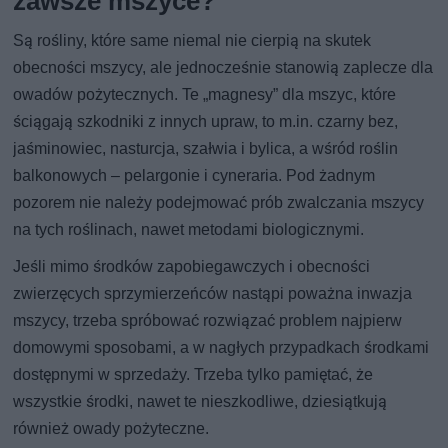
zawsze mszyce?
Są rośliny, które same niemal nie cierpią na skutek
obecności mszycy, ale jednocześnie stanowią zaplecze dla
owadów pożytecznych. Te „magnesy” dla mszyc, które
ściągają szkodniki z innych upraw, to m.in. czarny bez,
jaśminowiec, nasturcja, szałwia i bylica, a wśród roślin
balkonowych – pelargonie i cyneraria. Pod żadnym
pozorem nie należy podejmować prób zwalczania mszycy
na tych roślinach, nawet metodami biologicznymi.
Jeśli mimo środków zapobiegawczych i obecności
zwierzęcych sprzymierzeńców nastąpi poważna inwazja
mszycy, trzeba spróbować rozwiązać problem najpierw
domowymi sposobami, a w nagłych przypadkach środkami
dostępnymi w sprzedaży. Trzeba tylko pamiętać, że
wszystkie środki, nawet te nieszkodliwe, dziesiątkują
również owady pożyteczne.