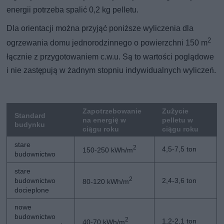
energii potrzeba spalić 0,2 kg pelletu.
Dla orientacji można przyjąć poniższe wyliczenia dla
2
ogrzewania domu jednorodzinnego o powierzchni 150 m
łącznie z przygotowaniem c.w.u. Są to wartości poglądowe
i nie zastępują w żadnym stopniu indywidualnych wyliczeń.
Zapotrzebowanie
Zużycie
Standard
na energię w
pelletu w
budynku
ciągu roku
ciągu roku
stare
2
4,5-7,5 ton
150-250 kWh/m
budownictwo
stare
2
budownictwo
2,4-3,6 ton
80-120 kWh/m
docieplone
nowe
budownictwo
2
1,2-2,1 ton
40-70 kWh/m