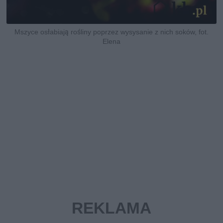
Mszyce osłabiają rośliny poprzez wysysanie z nich soków, fot.
Elena