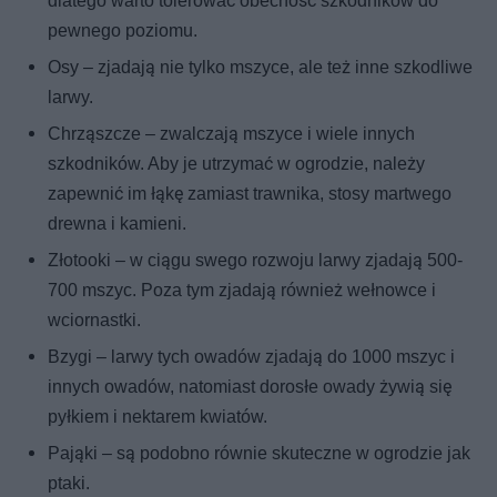
dlatego warto tolerować obecność szkodników do
pewnego poziomu.
Osy – zjadają nie tylko mszyce, ale też inne szkodliwe
larwy.
Chrząszcze – zwalczają mszyce i wiele innych
szkodników. Aby je utrzymać w ogrodzie, należy
zapewnić im łąkę zamiast trawnika, stosy martwego
drewna i kamieni.
Złotooki – w ciągu swego rozwoju larwy zjadają 500-
700 mszyc. Poza tym zjadają również wełnowce i
wciornastki.
Bzygi – larwy tych owadów zjadają do 1000 mszyc i
innych owadów, natomiast dorosłe owady żywią się
pyłkiem i nektarem kwiatów.
Pająki – są podobno równie skuteczne w ogrodzie jak
ptaki.