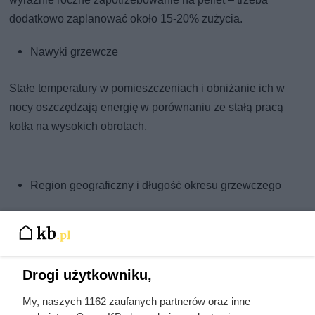
dodatkowo zaplanować około 15-20% zużycia.
Nawyki grzewcze
Stałe temperatury w pomieszczeniach i obniżanie ich w
nocy oszczędzają energię w porównaniu ze stałą pracą
kotła na wysokich obrotach.
Region geograficzny i długość okresu grzewczego
W chłodniejszych regionach albo w wyższych położeniach
zużycie pelletu wypada znacząco wyższe niż w regionach
bardziej łagodnych.
Drogi użytkowniku,
Piec na pellet i centralne ogrzewanie pelletowe
My, naszych 1162 zaufanych partnerów oraz inne