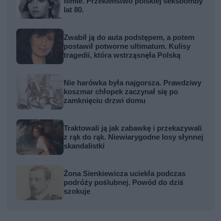
filmie. Przekleństwo polskiej seksbomby
lat 80.
Zwabił ją do auta podstępem, a potem
postawił potworne ultimatum. Kulisy
tragedii, która wstrząsnęła Polską
Nie harówka była najgorsza. Prawdziwy
koszmar chłopek zaczynał się po
zamknięciu drzwi domu
Traktowali ją jak zabawkę i przekazywali
z rąk do rąk. Niewiarygodne losy słynnej
skandalistki
Żona Sienkiewicza uciekła podczas
podróży poślubnej. Powód do dziś
szokuje