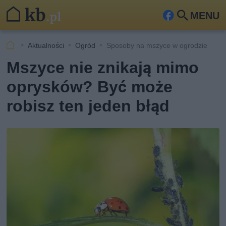
MENU
Fa
Szu
ceb
kaj
Aktualności
Ogród
Sposoby na mszyce w ogrodzie
ook
Mszyce nie znikają mimo
oprysków? Być może
robisz ten jeden błąd