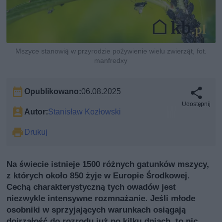
Mszyce stanowią w przyrodzie pożywienie wielu zwierząt, fot.
manfredxy
Opublikowano:
06.08.2025
Udostępnij
Autor:
Stanisław Kozłowski
Drukuj
Na świecie istnieje 1500 różnych gatunków mszycy,
z których około 850 żyje w Europie Środkowej.
Cechą charakterystyczną tych owadów jest
niezwykle intensywne rozmnażanie. Jeśli młode
osobniki w sprzyjających warunkach osiągają
dojrzałość do rozrodu już po kilku dniach, to nic