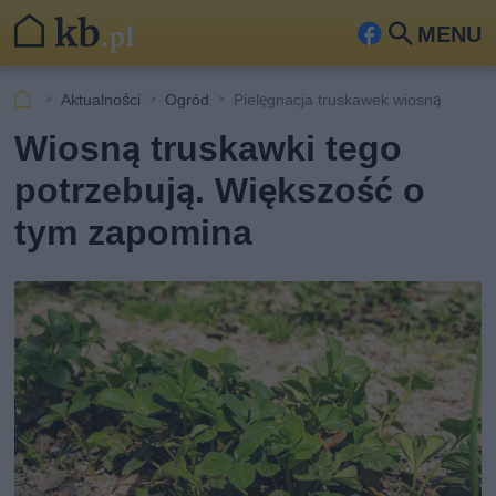
MENU
Fa
Szu
ceb
kaj
Aktualności
Ogród
Pielęgnacja truskawek wiosną
ook
Wiosną truskawki tego
potrzebują. Większość o
tym zapomina