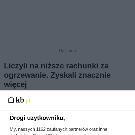
Liczyli na niższe rachunki za
ogrzewanie. Zyskali znacznie
więcej
Wielu inwestorów decyduje się na ocieplenie budynku
pianką PUR przede wszystkim po to, by obniżyć koszty
ogrzewania domu. Część mieszkańców z zaskoczeniem
Drogi użytkowniku,
odkrywa, że po przeprowadzeniu takiej modernizacji
warunki termiczne panujące wewnątrz domu ulegają
My, naszych 1162 zaufanych partnerów oraz inne