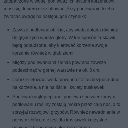
zaopatrzone w wodę, ponieważ ich system korzeniowy
musi się dopiero ukształtować. Przy podlewaniu trzeba
zwracać uwagę na następujące czynniki:
Zawsze podlewać obficie, aby woda dotarła również
do głębszych warstw gleby. W ten sposób truskawki
będą pobudzone, aby kierować korzenie swoje
korzenie również w głąb ziemi.
Między podlewaniami ziemia powinna zawsze
podeschnąć w górnej warstwie na ok. 3 cm.
Dobrze celować: woda powinna trafiać bezpośrednio
na korzenie, a nie na liście i kwiaty truskawek.
Podlewać najlepiej rano, ponieważ po wieczornym
podlewaniu rośliny zostają mokre przez całą noc, a to
sprzyjaj rozwojowi grzybów. Również nawadnianie w
pełnym słońcu nie jest dla truskawek korzystne,
ponieważ liście mogą ulec poparzeniu.