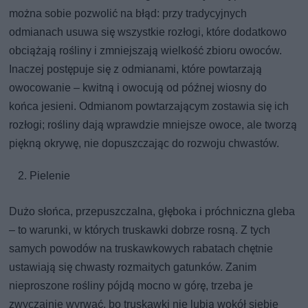
można sobie pozwolić na błąd: przy tradycyjnych
odmianach usuwa się wszystkie rozłogi, które dodatkowo
obciążają rośliny i zmniejszają wielkość zbioru owoców.
Inaczej postępuje się z odmianami, które powtarzają
owocowanie – kwitną i owocują od późnej wiosny do
końca jesieni. Odmianom powtarzającym zostawia się ich
rozłogi; rośliny dają wprawdzie mniejsze owoce, ale tworzą
piękną okrywę, nie dopuszczając do rozwoju chwastów.
Pielenie
Dużo słońca, przepuszczalna, głęboka i próchniczna gleba
– to warunki, w których truskawki dobrze rosną. Z tych
samych powodów na truskawkowych rabatach chętnie
ustawiają się chwasty rozmaitych gatunków. Zanim
nieproszone rośliny pójdą mocno w górę, trzeba je
zwyczajnie wyrwać, bo truskawki nie lubią wokół siebie