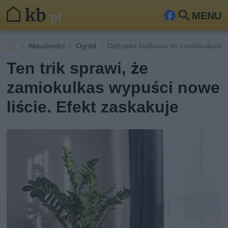
MENU
Fa
Szu
ceb
kaj
Aktualności
Ogród
Odżywka białkowa do zamiokulkasa
ook
Ten trik sprawi, że
zamiokulkas wypuści nowe
liście. Efekt zaskakuje