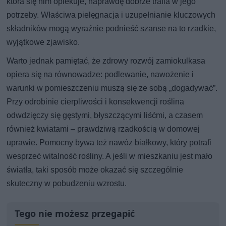
która się nim opiekuje, naprawdę dobrze trafia w jego
potrzeby. Właściwa pielęgnacja i uzupełnianie kluczowych
składników mogą wyraźnie podnieść szanse na to rzadkie,
wyjątkowe zjawisko.
Warto jednak pamiętać, że zdrowy rozwój zamiokulkasa
opiera się na równowadze: podlewanie, nawożenie i
warunki w pomieszczeniu muszą się ze sobą „dogadywać”.
Przy odrobinie cierpliwości i konsekwencji roślina
odwdzięczy się gęstymi, błyszczącymi liśćmi, a czasem
również kwiatami – prawdziwą rzadkością w domowej
uprawie. Pomocny bywa też nawóz białkowy, który potrafi
wesprzeć witalność rośliny. A jeśli w mieszkaniu jest mało
światła, taki sposób może okazać się szczególnie
skuteczny w pobudzeniu wzrostu.
Tego nie możesz przegapić