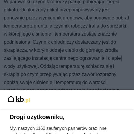
W parowniku czynnik roboczy paruje pobierając ciepło
glikolu. Ochłodzony glikol przepompowywany jest
ponownie przez wymiennik gruntowy, aby ponownie pobrał
temperaturę z gruntu, a czynnik roboczy trafia do sprężarki,
w której jego ciśnienie i temperatura zostaje znacznie
podniesiona. Czynnik chłodniczy dostarczany jest do
skraplacza, w którym oddaje ciepło do górnego źródła
zasilającego instalację centralnego ogrzewania i ciepłej
wody użytkowej. Oddając temperaturę schładza się i
skrapla po czym przepływając przez zawór rozprężny
obniża swoje ciśnienie i temperaturę do wartości
umożliwiającej ponowne odparowanie i pobór ciepła z
dolnego źródła w parowniku.
Drogi użytkowniku,
My, naszych 1160 zaufanych partnerów oraz inne