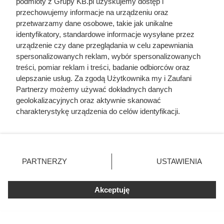
podmioty z Grupy KB.pl uzyskujemy dostęp i
przechowujemy informacje na urządzeniu oraz
przetwarzamy dane osobowe, takie jak unikalne
identyfikatory, standardowe informacje wysyłane przez
urządzenie czy dane przeglądania w celu zapewniania
spersonalizowanych reklam, wybór spersonalizowanych
treści, pomiar reklam i treści, badanie odbiorców oraz
ulepszanie usług. Za zgodą Użytkownika my i Zaufani
Schemat ułożenia rur gruntowej pompy ciepła
Partnerzy możemy używać dokładnych danych
geolokalizacyjnych oraz aktywnie skanować
Jakie są rodzaje kolektorów dla
charakterystykę urządzenia do celów identyfikacji.
Ponieważ cenimy Twoją prywatność, prosimy o zgodę na
gruntowych pomp ciepła?
korzystanie z tych technologii poprzez kliknięcie
„Akceptuję”. Zgoda jest dobrowolna i zawsze możesz ją
Najbardziej popularnym rozwiązaniem dotyczących
zmienić/wycofać klikając przycisk ustawień prywatności
wymienników ciepła dolnego źródła, które współpracują z
PARTNERZY
USTAWIENIA
znajdujący się w lewym dolnym rogu strony. Niektóre
gruntową pompą ciepła są poziome oraz pionowe
rodzaje przetwarzania danych nie wymagają zgody
wymienniki ciepła.
użytkownika, ale masz prawo sprzeciwić się takiemu
Akceptuję
przetwarzaniu. Preferencje będą miały zastosowania tylko
Poziomy gruntowy wymiennik ciepła
: to system
na tej witrynie.
przewodów polietylenowych, najczęściej o średnicy 32