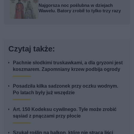
Najgorsza noc poślubna w dziejach
Wawelu. Batory zrobił to tylko trzy razy
Czytaj także:
Pachnie słodkimi truskawkami, a dla gryzoni jest
koszmarem. Zapomniany krzew podbija ogrody
Posadziła kilka sadzonek przy oczku wodnym.
Po latach były już wszędzie
Art. 150 Kodeksu cywilnego. Tyle może zrobić
sąsiad z pnączami przy płocie
Szukał roślin na balkon, które nie stracą liści