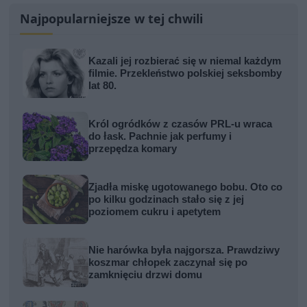
Najpopularniejsze w tej chwili
Kazali jej rozbierać się w niemal każdym
filmie. Przekleństwo polskiej seksbomby
lat 80.
Król ogródków z czasów PRL-u wraca
do łask. Pachnie jak perfumy i
przepędza komary
Zjadła miskę ugotowanego bobu. Oto co
po kilku godzinach stało się z jej
poziomem cukru i apetytem
Nie harówka była najgorsza. Prawdziwy
koszmar chłopek zaczynał się po
zamknięciu drzwi domu