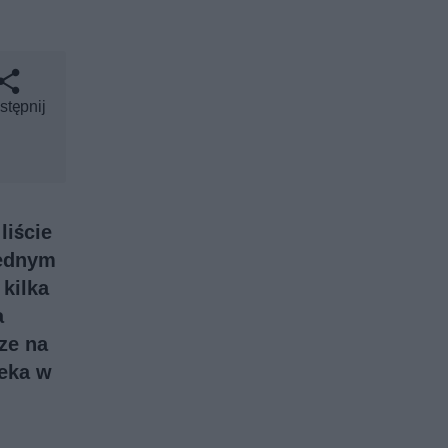
stępnij
liście
jednym
kilka
a
ze na
zeka w