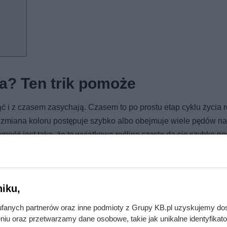
sa? Ten trik pomoże
ć i z czasem zasychają. Czasem to po prostu etap cyklu życia r
k zmiana koloru postępuje szybko albo obejmuje wiele pędów na
omość jest taka, że tę wyjątkową roślinę często da się szybko p
ólnie dobrze sprawdzają się naturalne odżywki, a wśród nich 
zyć efektami. Liście zamiokulkasa stopniowo odzyskują zdrowy po
iku,
ażne, podobną mieszankę da się zrobić także z innymi dodatka
fanych partnerów oraz inne podmioty z Grupy KB.pl uzyskujemy do
ę i poprawiają jej ogólną kondycję.
niu oraz przetwarzamy dane osobowe, takie jak unikalne identyfikat