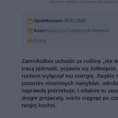
Domowy nawóz z cynamonu lub żelatyny p
Opublikowano:
18.03.2026
Autor:
Katarzyna Kaźmierczak-Milewska
Drukuj
Zamiokulkas uchodzi za roślinę „nie do
tracą jędrność, pojawia się żółknięcie
ruchem wyłączył mu energię. Zwykle ni
pozornie niewinnych nawyków: odrobin
naprawdę potrzebuje. I właśnie tu za
drogie preparaty, warto sięgnąć po c
twojej kuchni.