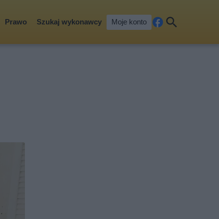
Prawo
Szukaj wykonawcy
Moje konto
Fa
Szu
ceb
kaj
ook