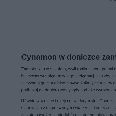
Cynamon w doniczce zami
Zamiokulkas to sukulent, czyli roślina, która potr
Najczęstszym błędem w jego pielęgnacji jest zbyt 
zaczynają gnić, a efektem bywa żółknięcie rośliny o
podlewaj go dopiero wtedy, gdy podłoże wyraźnie pr
Równie ważne jest miejsce, w którym stoi. Choć zam
stanowisku z rozproszonym światłem – koniecznie 
zostaje nawożenie: niedobór mikroelementów spraw