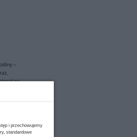
ośliny –
raz,
ostawić na
te
łysk, a z
mi – na
stęp i przechowujemy
ory, standardowe