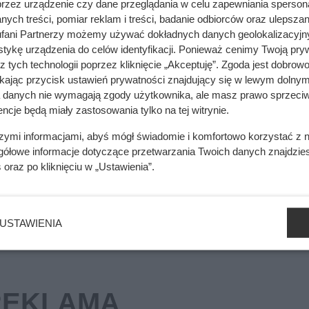
przez urządzenie czy dane przeglądania w celu zapewniania sperson
ych treści, pomiar reklam i treści, badanie odbiorców oraz ulepszan
fani Partnerzy możemy używać dokładnych danych geolokalizacyjn
tykę urządzenia do celów identyfikacji. Ponieważ cenimy Twoją pry
z tych technologii poprzez kliknięcie „Akceptuję”. Zgoda jest dobro
chu o 90 zł! Warto się pospieszyć!
ikając przycisk ustawień prywatności znajdujący się w lewym dolnym
a danych nie wymagają zgody użytkownika, ale masz prawo sprzeciw
ncje będą miały zastosowania tylko na tej witrynie.
szymi informacjami, abyś mógł świadomie i komfortowo korzystać z
cji. To, co zastali pod styropianem, zaskoczyło nawet wykonawcę
gółowe informacje dotyczące przetwarzania Twoich danych znajdzi
s
oraz po kliknięciu w „Ustawienia”.
USTAWIENIA