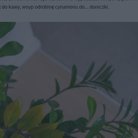
ast do kawy, wsyp odrobinę cynamonu do... doniczki.