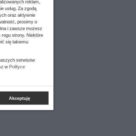
alizowanych reklam,
ie usług. Za zgodą
ych oraz aktywnie
watność, prosimy o
wolna i zawsze możesz
 rogu strony. Niektóre
ić się takiemu
 naszych serwisów
esz w
Polityce
Akceptuję