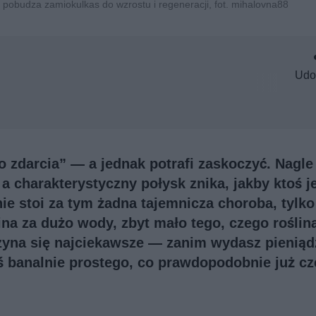
obudza zamiokulkas do wzrostu i regeneracji, fot. mihalovna88
Udo
 zdarcia” — a jednak potrafi zaskoczyć. Nagle 
, a charakterystyczny połysk znika, jakby ktoś 
e stoi za tym żadna tajemnicza choroba, tylko 
a za dużo wody, zbyt mało tego, czego roślin
czyna się najciekawsze — zanim wydasz pieniąd
oś banalnie prostego, co prawdopodobnie już c