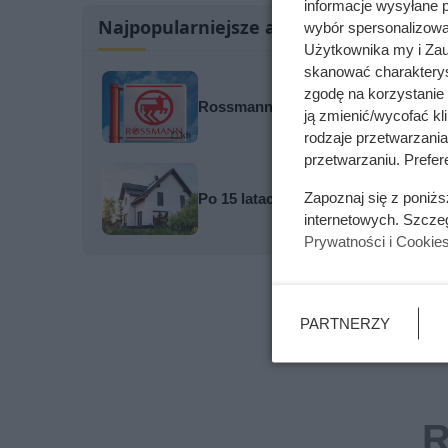
informacje wysyłane 
Najpopularniejsze artykuły
wybór spersonalizowan
Użytkownika my i Zau
skanować charakterys
zgodę na korzystanie 
Rossmann tnie cenę kultowego zapa
ją zmienić/wycofać kl
rodzaje przetwarzani
przetwarzaniu. Prefere
Zapoznaj się z poniż
Po 15 latach zdjęli fragment elewa
internetowych. Szcze
Prywatności i Cookie
PARTNERZY