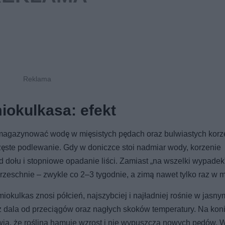
okulkasa: efekt
afi magazynować wodę w mięsistych pędach oraz bulwiastych korz
częste podlewanie. Gdy w doniczce stoi nadmiar wody, korzenie
d dołu i stopniowe opadanie liści. Zamiast „na wszelki wypadek
zeschnie – zwykle co 2–3 tygodnie, a zimą nawet tylko raz w m
iokulkas znosi półcień, najszybciej i najładniej rośnie w jasny
z dala od przeciągów oraz nagłych skoków temperatury. Na kon
ia, że roślina hamuje wzrost i nie wypuszcza nowych pędów. 