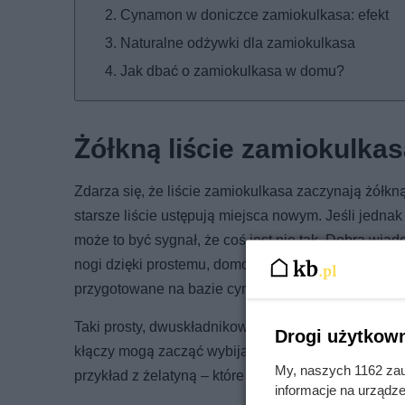
Cynamon w doniczce zamiokulkasa: efekt
Naturalne odżywki dla zamiokulkasa
Jak dbać o zamiokulkasa w domu?
Żółkną liście zamiokulka
Zdarza się, że liście zamiokulkasa zaczynają żółkną
starsze liście ustępują miejsca nowym. Jeśli jedna
może to być sygnał, że coś jest nie tak. Dobra wiad
nogi dzięki prostemu, domowemu sposobowi. Szczeg
przygotowane na bazie cynamonu.
Taki prosty, dwuskładnikowy eliksir potrafi zaskoc
Drogi użytkown
kłączy mogą zacząć wybijać świeże przyrosty. Co w
My, naszych 1162 zau
przykład z żelatyną – które również wspierają roślin
informacje na urządze