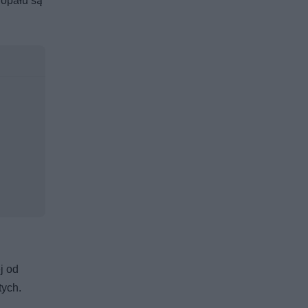
 opału są
j od
tych.