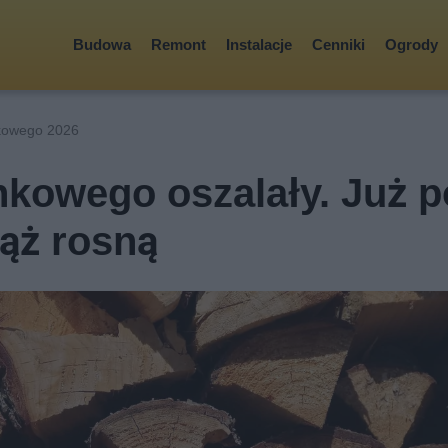
Budowa
Remont
Instalacje
Cenniki
Ogrody
kowego 2026
kowego oszalały. Już p
iąż rosną