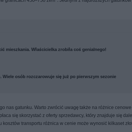
 w granicach 450–750 zł/m
. Jednymi z najdroższych gatunków
cić mieszkania. Właścicielka zrobiła coś genialnego!
. Wiele osób rozczarowuje się już po pierwszym sezonie
ego nas gatunku. Warto zwrócić uwagę także na różnice cenowe
łaca się skorzystać z oferty sprzedawcy, który znajduje się dale
kosztów transportu różnica w cenie może wynosić kilkaset zło