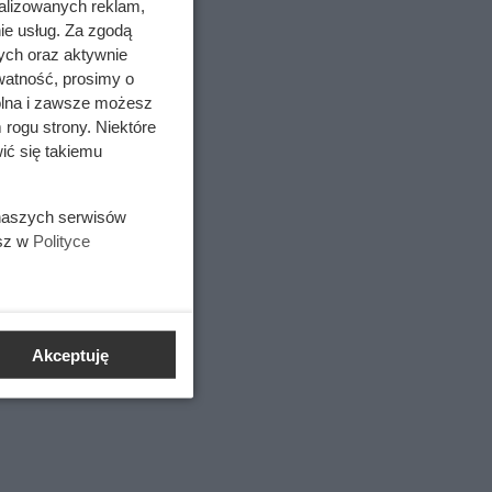
alizowanych reklam,
ie usług. Za zgodą
ych oraz aktywnie
watność, prosimy o
wolna i zawsze możesz
 rogu strony. Niektóre
ić się takiemu
iosna
 naszych serwisów
zyć się w
esz w
Polityce
Akceptuję