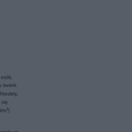
 osób,
y świerk.
Niestety,
 się
3
ł/m
)