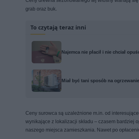
Ceny drewna sezonowanego tej wiosny wahają się
grab oraz buk.
To czytają teraz inni
Najemca nie płacił i nie chciał opuś
Miał być tani sposób na ogrzewanie
Ceny surowca są uzależnione m.in. od interesując
wynikające z lokalizacji składu – czasem bardziej op
naszego miejsca zamieszkania. Nawet po opłaceniu 