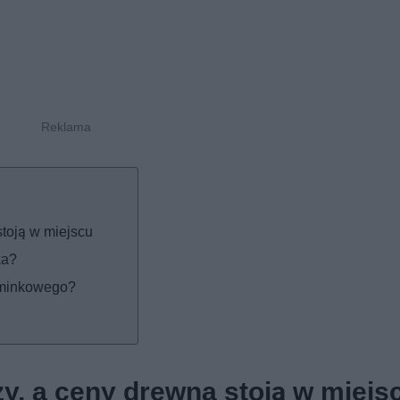
toją w miejscu
ka?
ominkowego?
y, a ceny drewna stoją w miejs