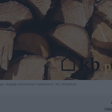
o ulegają sezonowym wahaniom, fot. Arkadiusz
Udo