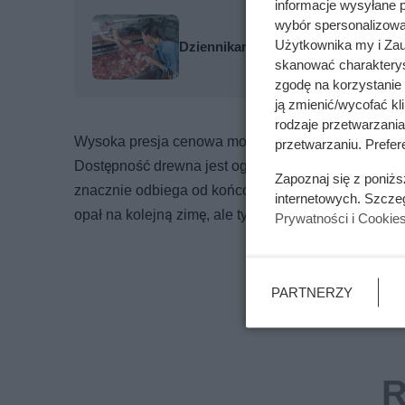
informacje wysyłane 
wybór spersonalizowan
Użytkownika my i Zau
Dziennikarze ujawnili pochodzenie 
skanować charakterys
zgodę na korzystanie 
ją zmienić/wycofać kl
rodzaje przetwarzani
Wysoka presja cenowa może wynikać także z rosną
przetwarzaniu. Prefere
Dostępność drewna jest ograniczona, a wielu Polak
Zapoznaj się z poniż
znacznie odbiega od końcówek sezonu grzewczego 
internetowych. Szcze
opał na kolejną zimę, ale tym razem kwietniowe za
Prywatności i Cookie
PARTNERZY