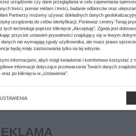
przez urządzenie czy dane przeglądania w celu zapewniania sperson
ych treści, pomiar reklam i treści, badanie odbiorców oraz ulepszan
fani Partnerzy możemy używać dokładnych danych geolokalizacyjn
mięsa z Dino. Klienci zaskoczeni
tykę urządzenia do celów identyfikacji. Ponieważ cenimy Twoją pry
z tych technologii poprzez kliknięcie „Akceptuję”. Zgoda jest dobro
ikając przycisk ustawień prywatności znajdujący się w lewym dolnym
a danych nie wymagają zgody użytkownika, ale masz prawo sprzeciw
cych cen gazu, prądu oraz z dużego zainteresowania biomasą.
ncje będą miały zastosowania tylko na tej witrynie.
ów wykorzystuje je jako zastępcze źródło ciepła. Tegoroczna w
szymi informacjami, abyś mógł świadomie i komfortowo korzystać z
z lat poprzednich – zawsze mówiono, że wiosną warto zaopatr
gółowe informacje dotyczące przetwarzania Twoich danych znajdzi
kupy mogą okazać się nieopłacalne.
s
oraz po kliknięciu w „Ustawienia”.
USTAWIENIA