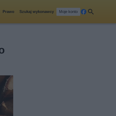
Prawo
Szukaj wykonawcy
Moje konto
Fa
Szu
ceb
kaj
ook
o