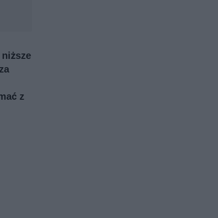
 niższe
za
mać z