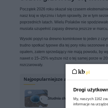
Początek 2026 roku okazał się czasem ekstremalnie
nasz kraj w styczniu i lutym sprawiły, że w tym s
poprzednich latach. Wielu Polaków nie spodziewało
musiała uzupełnić zapasy drewna jeszcze w marcu,
Wysoki popyt na drewno kominkowe to jeden z czy
trudno spotkać typowe dla tej pory roku sezonowe 
opałem, zatem sprzedający nie mają powodu, by 
nawet o 15–25% wyższe niż o tej samej porze w 202
rozczarowały.
Najpopularniejsze artykuły
Drogi użytkown
Studnia chłonna za 1200 zł czy za 
My, naszych 1162 zau
informacje na urządze