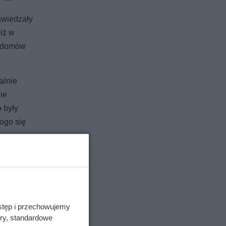
awiedzały
iż w
i domów
alnie
ie
 były
ogo się
stęp i przechowujemy
ory, standardowe