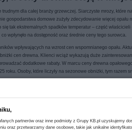
 trudnym dla całej branży grzewczej. Siarczyste mrozy, które n
ezonie gospodarstwa domowe zużyły zdecydowanie więcej opału n
 się tak ekstremalnych spadków temperatur – część właściciel
 co wpłynęło na dostępność oraz średnie ceny tego surowca.
nników wpływających na wzrost cen wspomnianego opału. Aktu
obniżki cen drewna. Klienci wciąż wykazują duże zainteresowan
wprowadzać dodatkowe rabaty. W marcu ceny drewna opałowego
5 roku. Osoby, które liczyły na sezonowe obniżki, tym razem sr
iku,
6500 zł? O cenie decyduje kilka szczegółów
fanych partnerów oraz inne podmioty z Grupy KB.pl uzyskujemy do
niu oraz przetwarzamy dane osobowe, takie jak unikalne identyfikat