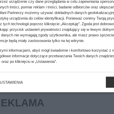
przez urządzenie czy dane przeglądania w celu zapewniania sperson
ych treści, pomiar reklam i treści, badanie odbiorców oraz ulepszan
mięsa z Dino. Klienci zaskoczeni
fani Partnerzy możemy używać dokładnych danych geolokalizacyjn
tykę urządzenia do celów identyfikacji. Ponieważ cenimy Twoją pry
z tych technologii poprzez kliknięcie „Akceptuję”. Zgoda jest dobro
ikając przycisk ustawień prywatności znajdujący się w lewym dolnym
a danych nie wymagają zgody użytkownika, ale masz prawo sprzeciw
jne, a każde nadleśnictwo operuje innymi cenami. Na cenę drew
ncje będą miały zastosowania tylko na tej witrynie.
ania, lokalny popyt oraz organizacja sprzedaży. Różnice w ce
szymi informacjami, abyś mógł świadomie i komfortowo korzystać z
1 m³ dla tego samego gatunku.
gółowe informacje dotyczące przetwarzania Twoich danych znajdzi
s
oraz po kliknięciu w „Ustawienia”.
USTAWIENIA