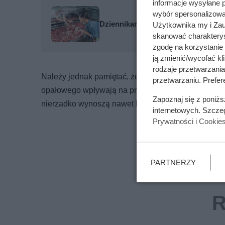
informacje wysyłane 
wybór spersonalizowan
Dziennikarze ujawnili pochodzenie 
Użytkownika my i Zau
skanować charakterys
zgodę na korzystanie 
ją zmienić/wycofać kl
rodzaje przetwarzani
Należy jednak pamiętać, że są to stawki orientacy
przetwarzaniu. Prefere
opałowego wpływają na przykład koszty jego pozysk
Zapoznaj się z poniż
nierzadko wynoszą nawet kilkadziesiąt złotych za 
internetowych. Szcze
Prywatności i Cookie
PARTNERZY