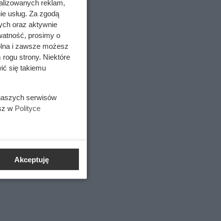
alizowanych reklam,
ie usług. Za zgodą
ych oraz aktywnie
watność, prosimy o
wolna i zawsze możesz
 rogu strony. Niektóre
ić się takiemu
na
nie
 naszych serwisów
esz w
Polityce
Akceptuję