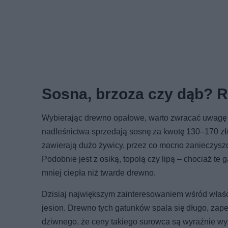
Sosna, brzoza czy dąb? 
Wybierając drewno opałowe, warto zwracać uwagę ni
nadleśnictwa sprzedają sosnę za kwotę 130–170 zł/m
zawierają dużo żywicy, przez co mocno zanieczyszcz
Podobnie jest z osiką, topolą czy lipą – chociaż te
mniej ciepła niż twarde drewno.
Dzisiaj największym zainteresowaniem wśród właści
jesion. Drewno tych gatunków spala się długo, zape
dziwnego, że ceny takiego surowca są wyraźnie wy