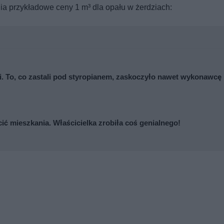
a przykładowe ceny 1 m³ dla opału w żerdziach:
cji. To, co zastali pod styropianem, zaskoczyło nawet wykonawcę
cić mieszkania. Właścicielka zrobiła coś genialnego!