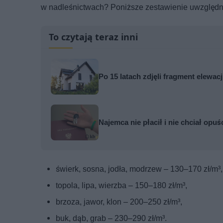
w nadleśnictwach? Poniższe zestawienie uwzględni
To czytają teraz inni
Po 15 latach zdjęli fragment elewa
Najemca nie płacił i nie chciał opuś
świerk, sosna, jodła, modrzew – 130–170 zł/m³,
topola, lipa, wierzba – 150–180 zł/m³,
brzoza, jawor, klon – 200–250 zł/m³,
buk, dąb, grab – 230–290 zł/m³.