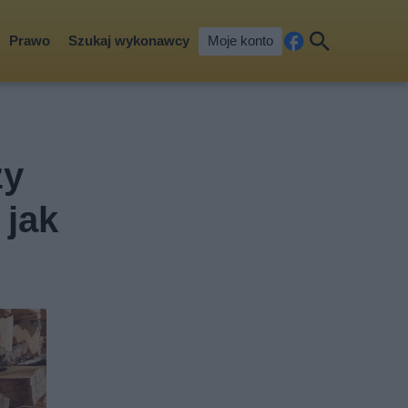
Prawo
Szukaj wykonawcy
Moje konto
Fa
Szu
ceb
kaj
ook
zy
 jak