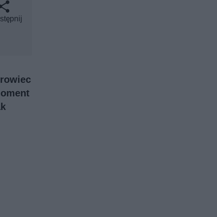
stępnij
urowiec
 moment
ak