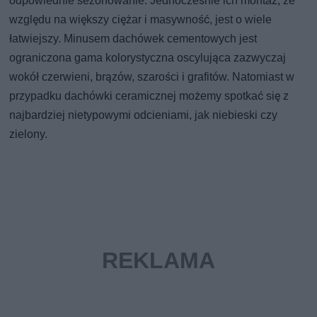
odpowiednie sezonowanie. Jednocześnie ich montaż, ze
względu na większy ciężar i masywność, jest o wiele
łatwiejszy. Minusem dachówek cementowych jest
ograniczona gama kolorystyczna oscylująca zazwyczaj
wokół czerwieni, brązów, szarości i grafitów. Natomiast w
przypadku dachówki ceramicznej możemy spotkać się z
najbardziej nietypowymi odcieniami, jak niebieski czy
zielony.