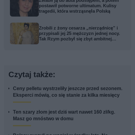
Zwabił ją do auta podstępem, a potem
postawił potworne ultimatum. Kulisy
tragedii, która wstrząsnęła Polską
Zrobili z żony cesarza „nierządnicę” i
przypisali jej 25 mężczyzn jednej nocy.
Tak Rzym pozbył się zbyt ambitnej
kobiety
Czytaj także:
Ceny pelletu wystrzeliły jeszcze przed sezonem.
Eksperci mówią, co się stanie za kilka miesięcy
Ten szary złom jest dziś wart nawet 160 zł/kg.
Masz go mnóstwo w domu