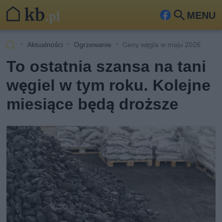
MENU
Fa
Szu
ceb
kaj
Aktualności
Ogrzewanie
Ceny węgla w maju 2026
ook
To ostatnia szansa na tani
węgiel w tym roku. Kolejne
miesiące będą droższe