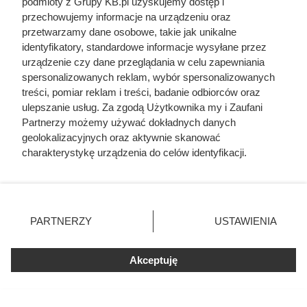
podmioty z Grupy KB.pl uzyskujemy dostęp i
przechowujemy informacje na urządzeniu oraz
przetwarzamy dane osobowe, takie jak unikalne
identyfikatory, standardowe informacje wysyłane przez
urządzenie czy dane przeglądania w celu zapewniania
spersonalizowanych reklam, wybór spersonalizowanych
treści, pomiar reklam i treści, badanie odbiorców oraz
ulepszanie usług. Za zgodą Użytkownika my i Zaufani
Partnerzy możemy używać dokładnych danych
geolokalizacyjnych oraz aktywnie skanować
charakterystykę urządzenia do celów identyfikacji.
Ponieważ cenimy Twoją prywatność, prosimy o zgodę na
korzystanie z tych technologii poprzez kliknięcie
„Akceptuję”. Zgoda jest dobrowolna i zawsze możesz ją
zmienić/wycofać klikając przycisk ustawień prywatności
Doprowadził do śmierci większej
PARTNERZY
USTAWIENIA
znajdujący się w lewym dolnym rogu strony. Niektóre
liczby ludzi niż Hitler i Stalin
rodzaje przetwarzania danych nie wymagają zgody
użytkownika, ale masz prawo sprzeciwić się takiemu
Akceptuję
razem wzięci. Mimo to czczą go
przetwarzaniu. Preferencje będą miały zastosowania tylko
jako bohatera
na tej witrynie.