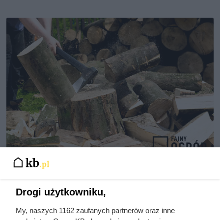
Ten gatunek drewna daje
najwięcej ciepła, a Polacy rzadko
Drogi użytkowniku,
go kupują. Prawdziwy król
kaloryczności
My, naszych 1162 zaufanych partnerów oraz inne