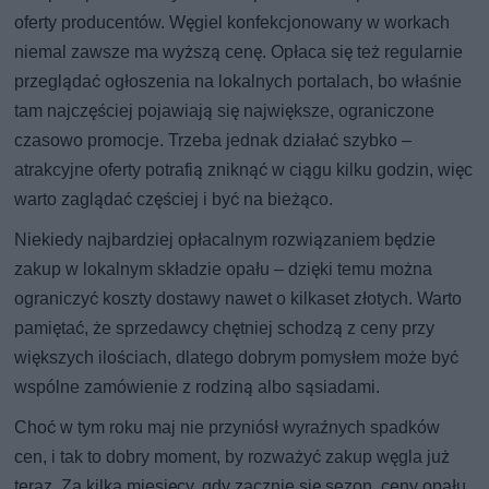
oferty producentów. Węgiel konfekcjonowany w workach
niemal zawsze ma wyższą cenę. Opłaca się też regularnie
przeglądać ogłoszenia na lokalnych portalach, bo właśnie
tam najczęściej pojawiają się największe, ograniczone
czasowo promocje. Trzeba jednak działać szybko –
atrakcyjne oferty potrafią zniknąć w ciągu kilku godzin, więc
warto zaglądać częściej i być na bieżąco.
Niekiedy najbardziej opłacalnym rozwiązaniem będzie
zakup w lokalnym składzie opału – dzięki temu można
ograniczyć koszty dostawy nawet o kilkaset złotych. Warto
pamiętać, że sprzedawcy chętniej schodzą z ceny przy
większych ilościach, dlatego dobrym pomysłem może być
wspólne zamówienie z rodziną albo sąsiadami.
Choć w tym roku maj nie przyniósł wyraźnych spadków
cen, i tak to dobry moment, by rozważyć zakup węgla już
teraz. Za kilka miesięcy, gdy zacznie się sezon, ceny opału