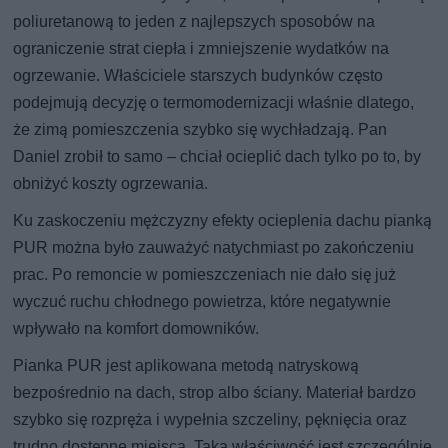
poliuretanową to jeden z najlepszych sposobów na
ograniczenie strat ciepła i zmniejszenie wydatków na
ogrzewanie. Właściciele starszych budynków często
podejmują decyzję o termomodernizacji właśnie dlatego,
że zimą pomieszczenia szybko się wychładzają. Pan
Daniel zrobił to samo – chciał ocieplić dach tylko po to, by
obniżyć koszty ogrzewania.
Ku zaskoczeniu mężczyzny efekty ocieplenia dachu pianką
PUR można było zauważyć natychmiast po zakończeniu
prac. Po remoncie w pomieszczeniach nie dało się już
wyczuć ruchu chłodnego powietrza, które negatywnie
wpływało na komfort domowników.
Pianka PUR jest aplikowana metodą natryskową
bezpośrednio na dach, strop albo ściany. Materiał bardzo
szybko się rozpręża i wypełnia szczeliny, pęknięcia oraz
trudno dostępne miejsca. Taka właściwość jest szczególnie