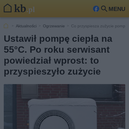
MENU
Fa
Szu
ceb
kaj
Aktualności
Ogrzewanie
Co przyspiesza zużycie pompy 
ook
Ustawił pompę ciepła na
55°C. Po roku serwisant
powiedział wprost: to
przyspieszyło zużycie