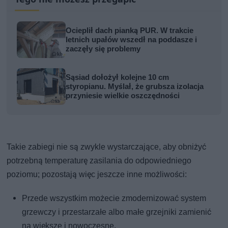
Ocieplił dach pianką PUR. W trakcie
letnich upałów wszedł na poddasze i
zaczęły się problemy
Sąsiad dołożył kolejne 10 cm
styropianu. Myślał, że grubsza izolacja
przyniesie wielkie oszczędności
Takie zabiegi nie są zwykle wystarczające, aby obniżyć
potrzebną temperaturę zasilania do odpowiedniego
poziomu; pozostają więc jeszcze inne możliwości:
Przede wszystkim możecie zmodernizować system
grzewczy i przestarzałe albo małe grzejniki zamienić
na większe i nowoczesne.