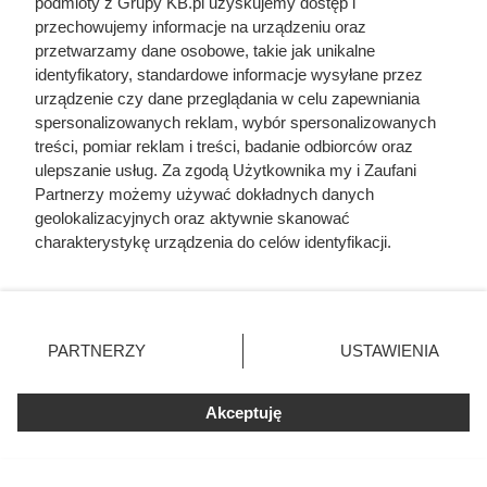
podmioty z Grupy KB.pl uzyskujemy dostęp i
sprawdzić referencje wykonawcy, jego uprawnienia oraz
przechowujemy informacje na urządzeniu oraz
opinie wcześniejszych klientów.
przetwarzamy dane osobowe, takie jak unikalne
identyfikatory, standardowe informacje wysyłane przez
urządzenie czy dane przeglądania w celu zapewniania
spersonalizowanych reklam, wybór spersonalizowanych
treści, pomiar reklam i treści, badanie odbiorców oraz
ulepszanie usług. Za zgodą Użytkownika my i Zaufani
Partnerzy możemy używać dokładnych danych
geolokalizacyjnych oraz aktywnie skanować
charakterystykę urządzenia do celów identyfikacji.
Ponieważ cenimy Twoją prywatność, prosimy o zgodę na
korzystanie z tych technologii poprzez kliknięcie
„Akceptuję”. Zgoda jest dobrowolna i zawsze możesz ją
zmienić/wycofać klikając przycisk ustawień prywatności
PARTNERZY
USTAWIENIA
znajdujący się w lewym dolnym rogu strony. Niektóre
rodzaje przetwarzania danych nie wymagają zgody
W przypadku źle dobranej mocy pompy, urządzenie często
użytkownika, ale masz prawo sprzeciwić się takiemu
Akceptuję
wymaga kosztownego wspomagania grzałkami elektrycznymi, fot.
przetwarzaniu. Preferencje będą miały zastosowania tylko
Александр Марченко
na tej witrynie.