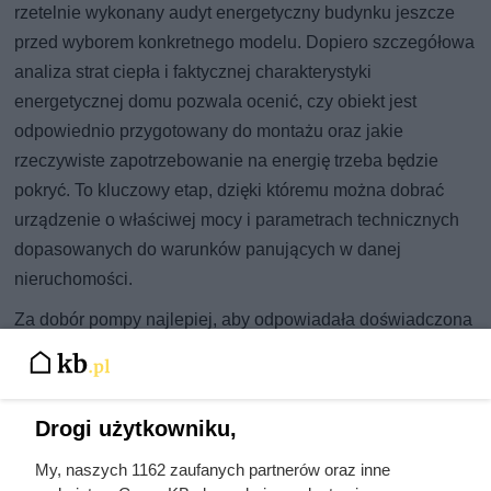
rzetelnie wykonany audyt energetyczny budynku jeszcze
przed wyborem konkretnego modelu. Dopiero szczegółowa
analiza strat ciepła i faktycznej charakterystyki
energetycznej domu pozwala ocenić, czy obiekt jest
odpowiednio przygotowany do montażu oraz jakie
rzeczywiste zapotrzebowanie na energię trzeba będzie
pokryć. To kluczowy etap, dzięki któremu można dobrać
urządzenie o właściwej mocy i parametrach technicznych
dopasowanych do warunków panujących w danej
nieruchomości.
Za dobór pompy najlepiej, aby odpowiadała doświadczona
firma instalacyjna albo projektant systemów grzewczych.
Liczy się nie tylko metraż, ale też strefa klimatyczna, typ
instalacji (np. ogrzewanie podłogowe lub grzejniki), jakość
Drogi użytkowniku,
ocieplenia oraz codzienne przyzwyczajenia i oczekiwania
domowników. Zanim podejmiesz współpracę, dobrze jest
My, naszych 1162 zaufanych partnerów oraz inne