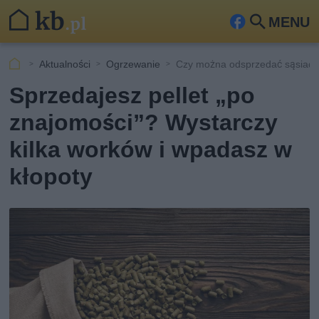
MENU
Fa
Szu
ceb
kaj
Aktualności
Ogrzewanie
Czy można odsprzedać sąsiadowi
ook
Sprzedajesz pellet „po
znajomości”? Wystarczy
kilka worków i wpadasz w
kłopoty