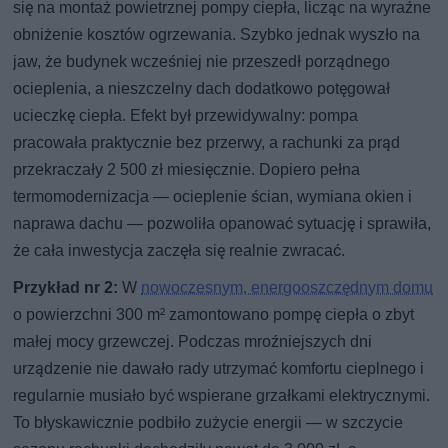
się na montaż powietrznej pompy ciepła, licząc na wyraźne
obniżenie kosztów ogrzewania. Szybko jednak wyszło na
jaw, że budynek wcześniej nie przeszedł porządnego
ocieplenia, a nieszczelny dach dodatkowo potęgował
ucieczkę ciepła. Efekt był przewidywalny: pompa
pracowała praktycznie bez przerwy, a rachunki za prąd
przekraczały 2 500 zł miesięcznie. Dopiero pełna
termomodernizacja — ocieplenie ścian, wymiana okien i
naprawa dachu — pozwoliła opanować sytuację i sprawiła,
że cała inwestycja zaczęła się realnie zwracać.
Przykład nr 2:
W
nowoczesnym, energooszczędnym domu
o powierzchni 300 m² zamontowano pompę ciepła o zbyt
małej mocy grzewczej. Podczas mroźniejszych dni
urządzenie nie dawało rady utrzymać komfortu cieplnego i
regularnie musiało być wspierane grzałkami elektrycznymi.
To błyskawicznie podbiło zużycie energii — w szczycie