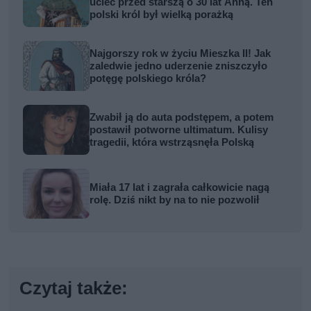
uciec przed starszą o 30 lat Anną. Ten
polski król był wielką porażką
Najgorszy rok w życiu Mieszka II! Jak
zaledwie jedno uderzenie zniszczyło
potęgę polskiego króla?
Zwabił ją do auta podstępem, a potem
postawił potworne ultimatum. Kulisy
tragedii, która wstrząsnęła Polską
Miała 17 lat i zagrała całkowicie nagą
rolę. Dziś nikt by na to nie pozwolił
Czytaj także: