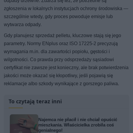
odpady drzewne. Zdarza się też, że potrzebne są
zgłoszenia w lokalnych instytucjach ochrony środowiska —
szczególnie wtedy, gdy proces powoduje emisje lub
wytwarza odpady.
Gdy planujesz sprzedaż pelletu, kluczowe stają się jego
parametry. Normy ENplus oraz ISO 17225-2 precyzują
wymagania m.in. dla zawartości popiołu, gęstości i
wilgotności. Co prawda przy odsprzedaży sąsiadowi
certyfikat nie zawsze jest konieczny, ale brak potwierdzenia
jakości może okazać się kłopotliwy, jeśli pojawią się
reklamacje albo szkody wynikające z gorszego paliwa.
To czytają teraz inni
Najemca nie płacił i nie chciał opuścić
mieszkania. Właścicielka zrobiła coś
genialnego!