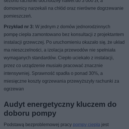
sezonu rachunki dochodziły nawet do 3 000 zł, a
domownicy narzekali na chłód oraz nierówne dogrzewanie
pomieszczeń.
Przykład nr 3:
W jednym z domów jednorodzinnych
pompę ciepła zamontowano bez konsultacji z projektantem
instalacji grzewczej. Po uruchomieniu okazało się, że układ
ma nieszczelności, a izolacja przewodów nie spełniała
wymaganych standardów. Ciepło uciekało z instalacji,
przez co urządzenie musiało pracować znacznie
intensywniej. Sprawność spadła o ponad 30%, a
miesięczne koszty ogrzewania przewyższyły rachunki za
ogrzewan
Audyt energetyczny kluczem do
doboru pompy
Podstawą bezproblemowej pracy
pompy ciepła
jest