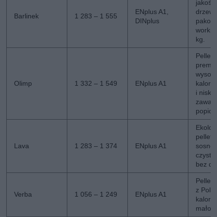
jakości
ENplus A1,
drzewn
Barlinek
1 283 – 1 555
DINplus
pakow
worki 
kg.
Pellet
premi
wysok
Olimp
1 332 – 1 549
ENplus A1
kalory
i niską
zawart
popioł
Ekolog
pellet
Lava
1 283 – 1 374
ENplus A1
sosnow
czyste
bez do
Pellet
z Polsk
Verba
1 056 – 1 249
ENplus A1
kalory
mało p