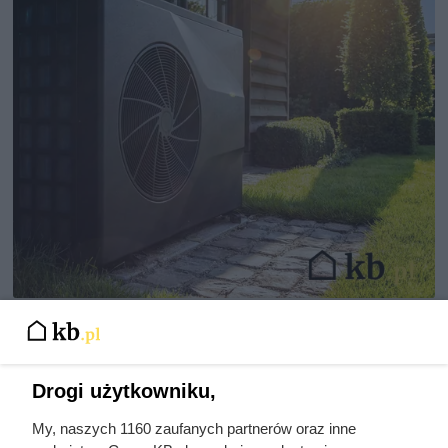
Zewnętrzna jednostka pompy ciepła odpowiedzialna za absorpcję
energii cieplnej z powietrza, fot. Nancy Pauwels
Pompa ciepła powietrze-woda
Drogi użytkowniku,
zimą
My, naszych 1160 zaufanych partnerów oraz inne