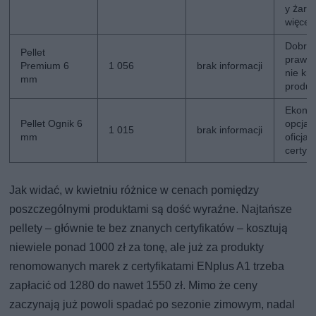
y żar, 
więcej 
Dobra 
Pellet
prawd
Premium 6
1 056
brak informacji
nie kr
mm
produk
Ekono
Pellet Ognik 6
opcja,
1 015
brak informacji
mm
oficjal
certyfi
Jak widać, w kwietniu różnice w cenach pomiędzy
poszczególnymi produktami są dość wyraźne. Najtańsze
pellety – głównie te bez znanych certyfikatów – kosztują
niewiele ponad 1000 zł za tonę, ale już za produkty
renomowanych marek z certyfikatami ENplus A1 trzeba
zapłacić od 1280 do nawet 1550 zł. Mimo że ceny
zaczynają już powoli spadać po sezonie zimowym, nadal