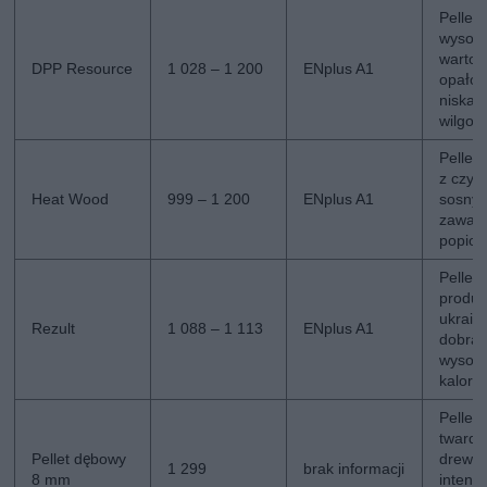
Pellet
wysok
wartoś
DPP Resource
1 028 – 1 200
ENplus A1
opałow
niska
wilgot
Pellet
z czyst
Heat Wood
999 – 1 200
ENplus A1
sosny,
zawart
popioł
Pellet
produk
ukraińs
Rezult
1 088 – 1 113
ENplus A1
dobra 
wysok
kalory
Pellet 
tward
Pellet dębowy
drewn
1 299
brak informacji
8 mm
intens