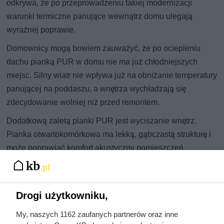
odkrywa, że po przeprowadzeniu takiej modernizacji
warunki termiczne panujące wewnątrz domu ulegają
wyraźnej poprawie.
Domownicy mogą bowiem zauważyć, że po ociepleniu
dachu pianką PUR w domu nie ma już chłodniejszych
miejsc. Silny wiatr nie wpływa już na obniżanie temperatury
panującej na poddaszu, a wnętrza wychładzają się
zdecydowanie wolniej niż przed remontem.
Dodatkową zaletą pianki PUR jest wyciszanie wnętrz.
Pianka otwartokomórkowa ma lekką, gąbczastą strukturę i
może poprawiać komfort akustyczny pomieszczeń.
Prawidłowo wykonane ocieplenie z pianki PUR niemal
natychmiast wpłynie na wygodę domowników. Okazuje się,
że niższe rachunki za ogrzewanie nie są jedyną korzyścią
Drogi użytkowniku,
wynikającą z realizacji takiej inwestycji.
My, naszych 1162 zaufanych partnerów oraz inne