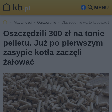
MENU
Fa
Szu
ceb
kaj
Aktualności
Ogrzewanie
Dlaczego nie warto kupować tan
ook
Oszczędzili 300 zł na tonie
pelletu. Już po pierwszym
zasypie kotła zaczęli
żałować