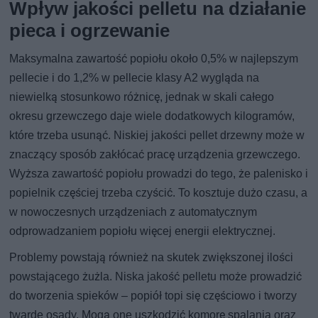
Wpływ jakości pelletu na działanie
pieca i ogrzewanie
Maksymalna zawartość popiołu około 0,5% w najlepszym
pellecie i do 1,2% w pellecie klasy A2 wygląda na
niewielką stosunkowo różnicę, jednak w skali całego
okresu grzewczego daje wiele dodatkowych kilogramów,
które trzeba usunąć. Niskiej jakości pellet drzewny może w
znaczący sposób zakłócać pracę urządzenia grzewczego.
Wyższa zawartość popiołu prowadzi do tego, że palenisko i
popielnik częściej trzeba czyścić. To kosztuje dużo czasu, a
w nowoczesnych urządzeniach z automatycznym
odprowadzaniem popiołu więcej energii elektrycznej.
Problemy powstają również na skutek zwiększonej ilości
powstającego żużla. Niska jakość pelletu może prowadzić
do tworzenia spieków – popiół topi się częściowo i tworzy
twarde osady. Mogą one uszkodzić komorę spalania oraz