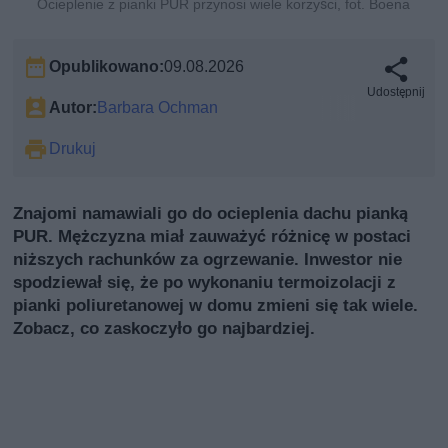
Ocieplenie z pianki PUR przynosi wiele korzyści, fot. Boena
Opublikowano:
09.08.2026
Udostępnij
Autor:
Barbara Ochman
Drukuj
Znajomi namawiali go do ocieplenia dachu pianką
PUR. Mężczyzna miał zauważyć różnicę w postaci
niższych rachunków za ogrzewanie. Inwestor nie
spodziewał się, że po wykonaniu termoizolacji z
pianki poliuretanowej w domu zmieni się tak wiele.
Zobacz, co zaskoczyło go najbardziej.