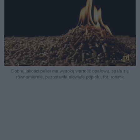
Dobrej jakości pellet ma wysoką wartość opałową, spala się
równomiernie, pozostawia niewiele popiołu, fot. ronstik