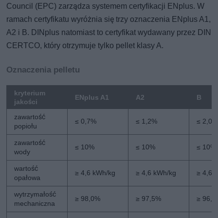
Council (EPC) zarządza systemem certyfikacji ENplus. W
ramach certyfikatu wyróżnia się trzy oznaczenia ENplus A1,
A2 i B. DINplus natomiast to certyfikat wydawany przez DIN
CERTCO, który otrzymuje tylko pellet klasy A.
Oznaczenia pelletu
kryterium
ENplus A1
A2
B
jakości
zawartość
≤ 0,7%
≤ 1,2%
≤ 2,0
popiołu
zawartość
≤ 10%
≤ 10%
≤ 10%
wody
wartość
≥ 4,6 kWh/kg
≥ 4,6 kWh/kg
≥ 4,6 
opałowa
wytrzymałość
≥ 98,0%
≥ 97,5%
≥ 96,
mechaniczna