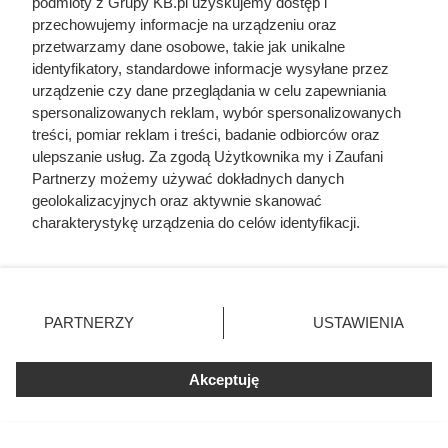
podmioty z Grupy KB.pl uzyskujemy dostęp i
przechowujemy informacje na urządzeniu oraz
Czytaj także:
przetwarzamy dane osobowe, takie jak unikalne
identyfikatory, standardowe informacje wysyłane przez
urządzenie czy dane przeglądania w celu zapewniania
Tak źle na rynku pelletu jeszcze nie było. Polacy
spersonalizowanych reklam, wybór spersonalizowanych
wykupują zapasy już latem
treści, pomiar reklam i treści, badanie odbiorców oraz
ulepszanie usług. Za zgodą Użytkownika my i Zaufani
Pellet podrożał o 13% w miesiąc. Tak źle w środku
Partnerzy możemy używać dokładnych danych
lata jeszcze nie było
geolokalizacyjnych oraz aktywnie skanować
charakterystykę urządzenia do celów identyfikacji.
Ponieważ cenimy Twoją prywatność, prosimy o zgodę na
Przeżył chwile grozy. Piec na pellet dymił i
korzystanie z tych technologii poprzez kliknięcie
śmierdział, a sterownik nie pokazywał żadnego
„Akceptuję”. Zgoda jest dobrowolna i zawsze możesz ją
błędu
zmienić/wycofać klikając przycisk ustawień prywatności
PARTNERZY
USTAWIENIA
znajdujący się w lewym dolnym rogu strony. Niektóre
Szary pellet jest tańszy, ale zjada podajnik pieca.
rodzaje przetwarzania danych nie wymagają zgody
Oto, co naprawdę do niego dosypują
użytkownika, ale masz prawo sprzeciwić się takiemu
Akceptuję
przetwarzaniu. Preferencje będą miały zastosowania tylko
na tej witrynie.
Kupił piec na pellet w dobrej cenie. Dopiero