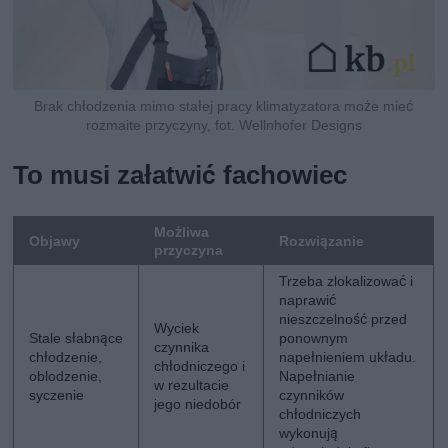
Brak chłodzenia mimo stałej pracy klimatyzatora może mieć
rozmaite przyczyny, fot. Wellnhofer Designs
To musi załatwić fachowiec
Możliwa
Objawy
Rozwiązanie
przyczyna
Trzeba zlokalizować i
naprawić
nieszczelność przed
Wyciek
Stale słabnące
ponownym
czynnika
chłodzenie,
napełnieniem układu.
chłodniczego i
oblodzenie,
Napełnianie
w rezultacie
syczenie
czynników
jego niedobór
chłodniczych
wykonują