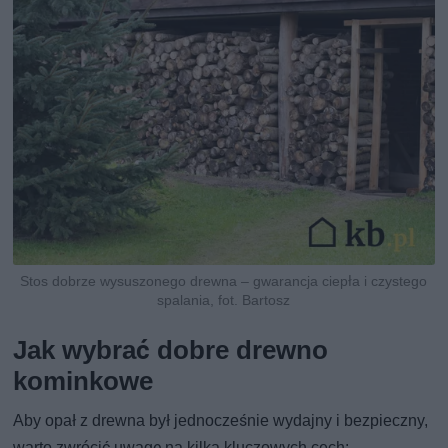
Stos dobrze wysuszonego drewna – gwarancja ciepła i czystego
spalania, fot. Bartosz
Jak wybrać dobre drewno
kominkowe
Aby opał z drewna był jednocześnie wydajny i bezpieczny,
warto zwrócić uwagę na kilka kluczowych cech: