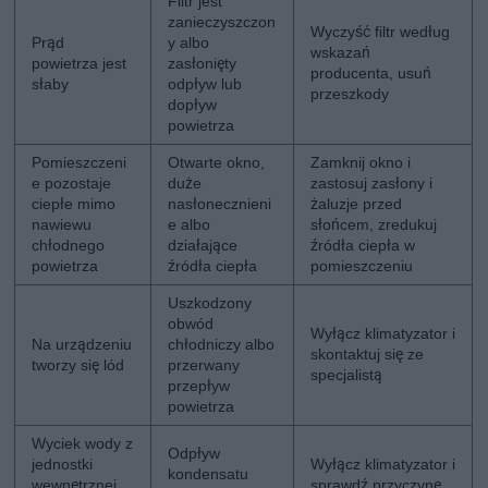
Filtr jest
zanieczyszczon
Wyczyść filtr według
Prąd
y albo
wskazań
powietrza jest
zasłonięty
producenta, usuń
słaby
odpływ lub
przeszkody
dopływ
powietrza
Pomieszczeni
Otwarte okno,
Zamknij okno i
e pozostaje
duże
zastosuj zasłony i
ciepłe mimo
nasłonecznieni
żaluzje przed
nawiewu
e albo
słońcem, zredukuj
chłodnego
działające
źródła ciepła w
powietrza
źródła ciepła
pomieszczeniu
Uszkodzony
obwód
Wyłącz klimatyzator i
Na urządzeniu
chłodniczy albo
skontaktuj się ze
tworzy się lód
przerwany
specjalistą
przepływ
powietrza
Wyciek wody z
Odpływ
jednostki
Wyłącz klimatyzator i
kondensatu
wewnętrznej
sprawdź przyczynę