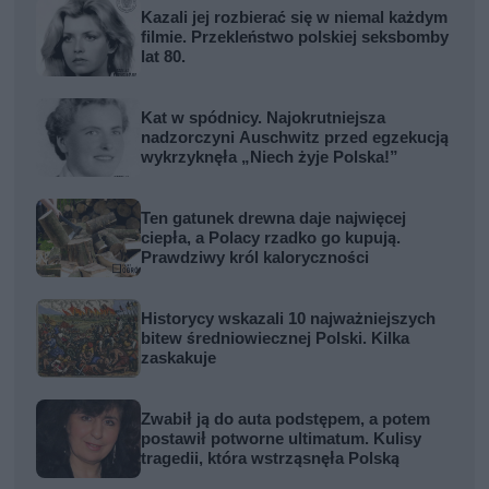
Kazali jej rozbierać się w niemal każdym
filmie. Przekleństwo polskiej seksbomby
lat 80.
Kat w spódnicy. Najokrutniejsza
nadzorczyni Auschwitz przed egzekucją
wykrzyknęła „Niech żyje Polska!”
Ten gatunek drewna daje najwięcej
ciepła, a Polacy rzadko go kupują.
Prawdziwy król kaloryczności
Historycy wskazali 10 najważniejszych
bitew średniowiecznej Polski. Kilka
zaskakuje
Zwabił ją do auta podstępem, a potem
postawił potworne ultimatum. Kulisy
tragedii, która wstrząsnęła Polską