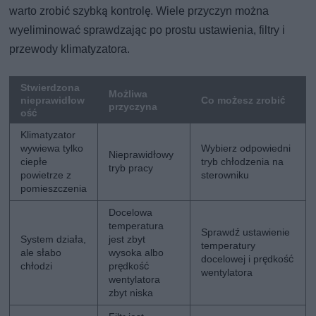
warto zrobić szybką kontrolę. Wiele przyczyn można
wyeliminować sprawdzając po prostu ustawienia, filtry i
przewody klimatyzatora.
Stwierdzona
Możliwa
nieprawidłow
Co możesz zrobić
przyczyna
ość
Klimatyzator
wywiewa tylko
Wybierz odpowiedni
Nieprawidłowy
ciepłe
tryb chłodzenia na
tryb pracy
powietrze z
sterowniku
pomieszczenia
Docelowa
temperatura
Sprawdź ustawienie
System działa,
jest zbyt
temperatury
ale słabo
wysoka albo
docelowej i prędkość
chłodzi
prędkość
wentylatora
wentylatora
zbyt niska