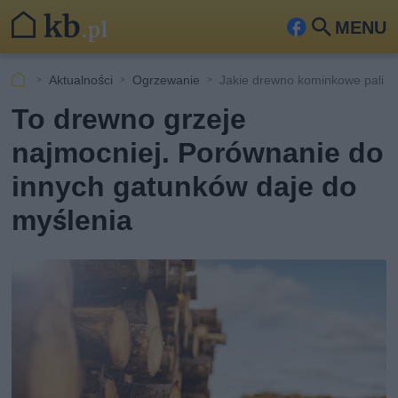
MENU
Fa
Szu
ceb
kaj
Aktualności
Ogrzewanie
Jakie drewno kominkowe pali si
ook
To drewno grzeje
najmocniej. Porównanie do
innych gatunków daje do
myślenia