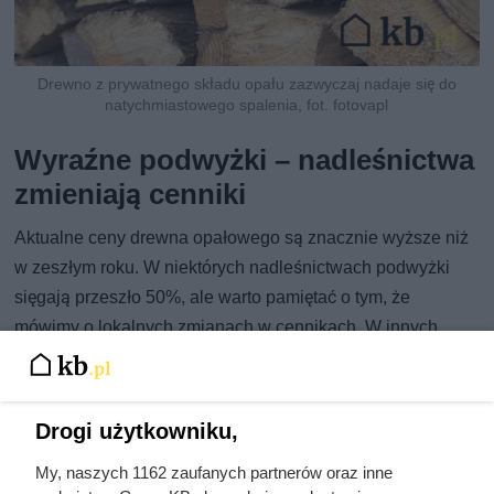
Drewno z prywatnego składu opału zazwyczaj nadaje się do
natychmiastowego spalenia, fot. fotovapl
Wyraźne podwyżki – nadleśnictwa
zmieniają cenniki
Aktualne ceny drewna opałowego są znacznie wyższe niż
w zeszłym roku. W niektórych nadleśnictwach podwyżki
sięgają przeszło 50%, ale warto pamiętać o tym, że
mówimy o lokalnych zmianach w cennikach. W innych
lokalizacjach podwyżki cen względem zeszłego lata mogą
być praktycznie niezauważalne.
Można jednak stwierdzić, że większość nadleśnictw
Drogi użytkowniku,
zdecydowała się na podwyżki cen, które najczęściej
My, naszych 1162 zaufanych partnerów oraz inne
wynosiły od kilku do kilkunastu procent. O skali podwyżek