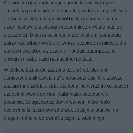
Drewno na opał z własnego ogrodu to coś więcej niż
sposób na podniesienie temperatury w domu. To podejście
do życia, w którym teren wokół budynku pracuje na co
dzień: jest wykorzystywany rozsądnie, z myślą o naturze i
przyszłości. Drzewa osłaniają przed wiatrem, pomagają
zatrzymać wilgoć w glebie, tworzą bezpieczne miejsce dla
ptaków i owadów, a z czasem – oddają zgromadzoną
energię w najbardziej namacalnej postaci.
W efekcie taki ogród zaczyna działać jak element
domowego „mikrosystemu” energetycznego. Nie zawsze
zastąpi inne źródła ciepła, ale potrafi je wyraźnie odciążyć i
uzupełnić wtedy, gdy jest najbardziej potrzebny. A
poczucie, że ogrzewasz dom drewnem, które rosło
dosłownie kilka kroków od drzwi, zostaje w pamięci na
długo i trudno je porównać z czymkolwiek innym.