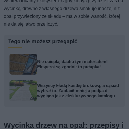
wspiera lokalny ekosystem. A gdy kiedyś przyjdzie czas na
wycinkę, drewno z własnego drzewa smakuje inaczej niż
opał przywieziony ze składu – ma w sobie wartość, której
nie da się łatwo przeliczyć.
Tego nie możesz przegapić
Nie ocieplaj dachu tym materiałem!
Eksperci są zgodni: to pułapka!
Wszyscy kładą kostkę brukową, a sąsiad
wybrał to. Zapłacił mniej a podjazd
wygląda jak z ekskluzywnego katalogu
Wycinka drzew na opał: przepisy i