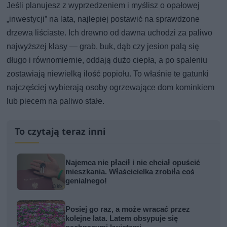
Jeśli planujesz z wyprzedzeniem i myślisz o opałowej
„inwestycji” na lata, najlepiej postawić na sprawdzone
drzewa liściaste. Ich drewno od dawna uchodzi za paliwo
najwyższej klasy — grab, buk, dąb czy jesion palą się
długo i równomiernie, oddają dużo ciepła, a po spaleniu
zostawiają niewielką ilość popiołu. To właśnie te gatunki
najczęściej wybierają osoby ogrzewające dom kominkiem
lub piecem na paliwo stałe.
To czytają teraz inni
Najemca nie płacił i nie chciał opuścić
mieszkania. Właścicielka zrobiła coś
genialnego!
Posiej go raz, a może wracać przez
kolejne lata. Latem obsypuje się