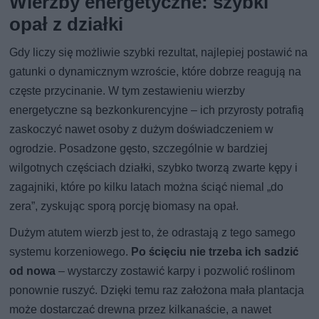
Wierzby energetyczne: szybki
opał z działki
Gdy liczy się możliwie szybki rezultat, najlepiej postawić na
gatunki o dynamicznym wzroście, które dobrze reagują na
częste przycinanie. W tym zestawieniu wierzby
energetyczne są bezkonkurencyjne – ich przyrosty potrafią
zaskoczyć nawet osoby z dużym doświadczeniem w
ogrodzie. Posadzone gęsto, szczególnie w bardziej
wilgotnych częściach działki, szybko tworzą zwarte kępy i
zagajniki, które po kilku latach można ściąć niemal „do
zera”, zyskując sporą porcję biomasy na opał.
Dużym atutem wierzb jest to, że odrastają z tego samego
systemu korzeniowego.
Po ścięciu nie trzeba ich sadzić
od nowa
– wystarczy zostawić karpy i pozwolić roślinom
ponownie ruszyć. Dzięki temu raz założona mała plantacja
może dostarczać drewna przez kilkanaście, a nawet