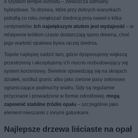
o szybkim tempie wzrostu – zwłaszcza odmiany
hybrydowe. To drzewa, które przy dobrych warunkach
potrafią co roku zwiększać średnicę pnia nawet o kilka
centymetrów.
Ich największym atutem jest wydajność
– w
relatywnie krótkim czasie dostarczają sporo drewna, choć
jego wartość opałowa bywa raczej średnia.
Topole najlepiej sadzić tam, gdzie dysponujemy większą
przestrzenią i akceptujemy ich mocno rozbudowujący się
system korzeniowy. Świetnie sprawdzają się na skrajach
działek, wzdłuż granic albo jako zielone pasy osłonowe
ograniczające podmuchy wiatru. Gdy są regularnie
przycinane i prowadzone w formie odroślowej,
mogą
zapewnić stabilne źródło opału
– szczególnie jako
element mieszanki z innymi gatunkami.
Najlepsze drzewa liściaste na opał