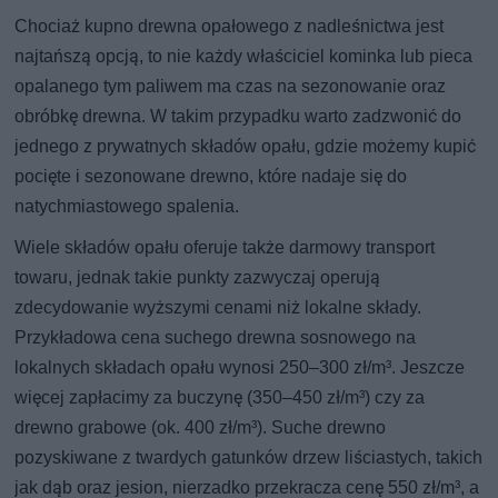
Chociaż kupno drewna opałowego z nadleśnictwa jest
najtańszą opcją, to nie każdy właściciel kominka lub pieca
opalanego tym paliwem ma czas na sezonowanie oraz
obróbkę drewna. W takim przypadku warto zadzwonić do
jednego z prywatnych składów opału, gdzie możemy kupić
pocięte i sezonowane drewno, które nadaje się do
natychmiastowego spalenia.
Wiele składów opału oferuje także darmowy transport
towaru, jednak takie punkty zazwyczaj operują
zdecydowanie wyższymi cenami niż lokalne składy.
Przykładowa cena suchego drewna sosnowego na
lokalnych składach opału wynosi 250–300 zł/m³. Jeszcze
więcej zapłacimy za buczynę (350–450 zł/m³) czy za
drewno grabowe (ok. 400 zł/m³). Suche drewno
pozyskiwane z twardych gatunków drzew liściastych, takich
jak dąb oraz jesion, nierzadko przekracza cenę 550 zł/m³, a