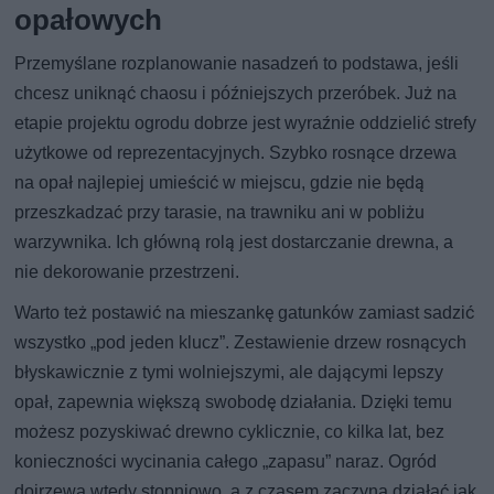
opałowych
Przemyślane rozplanowanie nasadzeń to podstawa, jeśli
chcesz uniknąć chaosu i późniejszych przeróbek. Już na
etapie projektu ogrodu dobrze jest wyraźnie oddzielić strefy
użytkowe od reprezentacyjnych. Szybko rosnące drzewa
na opał najlepiej umieścić w miejscu, gdzie nie będą
przeszkadzać przy tarasie, na trawniku ani w pobliżu
warzywnika. Ich główną rolą jest dostarczanie drewna, a
nie dekorowanie przestrzeni.
Warto też postawić na mieszankę gatunków zamiast sadzić
wszystko „pod jeden klucz”. Zestawienie drzew rosnących
błyskawicznie z tymi wolniejszymi, ale dającymi lepszy
opał, zapewnia większą swobodę działania. Dzięki temu
możesz pozyskiwać drewno cyklicznie, co kilka lat, bez
konieczności wycinania całego „zapasu” naraz. Ogród
dojrzewa wtedy stopniowo, a z czasem zaczyna działać jak