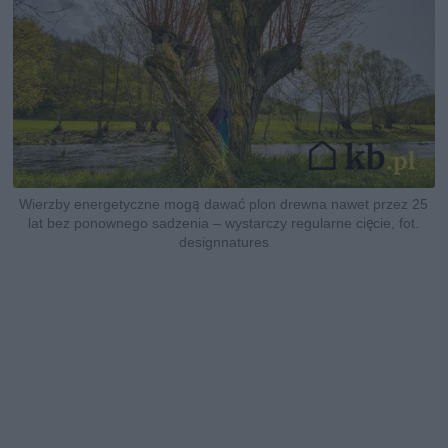
Wierzby energetyczne mogą dawać plon drewna nawet przez 25
lat bez ponownego sadzenia – wystarczy regularne cięcie, fot.
designnatures