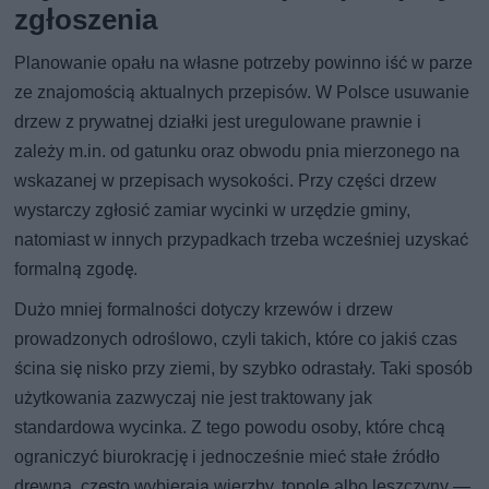
zgłoszenia
Planowanie opału na własne potrzeby powinno iść w parze
ze znajomością aktualnych przepisów. W Polsce usuwanie
drzew z prywatnej działki jest uregulowane prawnie i
zależy m.in. od gatunku oraz obwodu pnia mierzonego na
wskazanej w przepisach wysokości. Przy części drzew
wystarczy zgłosić zamiar wycinki w urzędzie gminy,
natomiast w innych przypadkach trzeba wcześniej uzyskać
formalną zgodę.
Dużo mniej formalności dotyczy krzewów i drzew
prowadzonych odroślowo, czyli takich, które co jakiś czas
ścina się nisko przy ziemi, by szybko odrastały. Taki sposób
użytkowania zazwyczaj nie jest traktowany jak
standardowa wycinka. Z tego powodu osoby, które chcą
ograniczyć biurokrację i jednocześnie mieć stałe źródło
drewna, często wybierają wierzby, topole albo leszczyny —