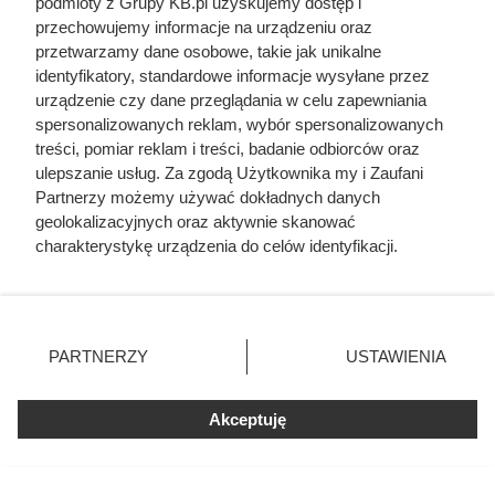
podmioty z Grupy KB.pl uzyskujemy dostęp i
decyduje przede wszystkim lokalna podaż. Eksperci
przechowujemy informacje na urządzeniu oraz
przetwarzamy dane osobowe, takie jak unikalne
zapowiadają kolejne podwyżki cen – te nadejdą
identyfikatory, standardowe informacje wysyłane przez
najprawdopodobniej wraz z początkiem sezonu
urządzenie czy dane przeglądania w celu zapewniania
grzewczego.
spersonalizowanych reklam, wybór spersonalizowanych
treści, pomiar reklam i treści, badanie odbiorców oraz
ulepszanie usług. Za zgodą Użytkownika my i Zaufani
Partnerzy możemy używać dokładnych danych
geolokalizacyjnych oraz aktywnie skanować
charakterystykę urządzenia do celów identyfikacji.
Ponieważ cenimy Twoją prywatność, prosimy o zgodę na
korzystanie z tych technologii poprzez kliknięcie
„Akceptuję”. Zgoda jest dobrowolna i zawsze możesz ją
zmienić/wycofać klikając przycisk ustawień prywatności
PARTNERZY
USTAWIENIA
znajdujący się w lewym dolnym rogu strony. Niektóre
rodzaje przetwarzania danych nie wymagają zgody
użytkownika, ale masz prawo sprzeciwić się takiemu
Akceptuję
przetwarzaniu. Preferencje będą miały zastosowania tylko
na tej witrynie.