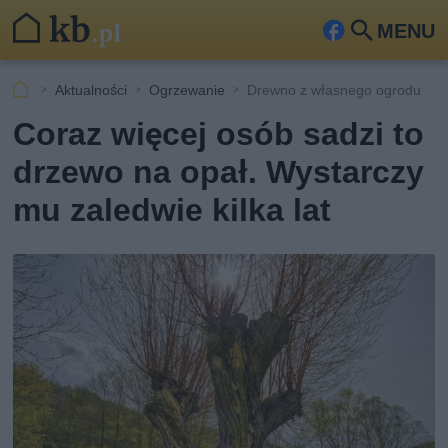
MENU
Fa
Szu
ceb
kaj
Aktualności
Ogrzewanie
Drewno z własnego ogrodu
ook
Coraz więcej osób sadzi to
drzewo na opał. Wystarczy
mu zaledwie kilka lat